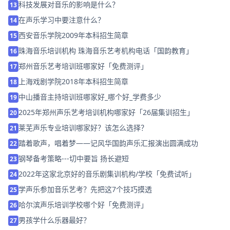
科技发展对音乐的影响是什么？
13
在声乐学习中要注意什么？
14
西安音乐学院2009年本科招生简章
15
珠海音乐培训机构 珠海音乐艺考机构电话「国韵教育」
16
郑州音乐艺考培训班哪家好「免费测评」
17
上海戏剧学院2018年本科招生简章
18
中山播音主持培训班哪家好_哪个好_学费多少
19
2025年郑州声乐艺考培训机构哪家好「26届集训招生」
20
莱芜声乐专业培训哪家好？该怎么选择？
21
踏着歌声，唱着梦——记风华国韵声乐汇报演出圆满成功
22
钢琴备考策略---切中要旨 扬长避短
23
2022年这家北京好的音乐剧集训机构/学校「免费试听」
24
学声乐参加音乐艺考？先把这7个技巧摸透
25
哈尔滨声乐培训学校哪个好「免费测评」
26
男孩学什么乐器最好？
27