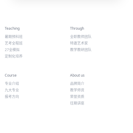
精彩活动
师资力量
Teaching
Through
暑期预科班
全职教师团队
艺考全程班
特邀艺术家
27全模拟
教学教研团队
定制化培养
专业课程
关于我们
Course
About us
专业介绍
品牌简介
九大专业
教学师资
报考方向
荣誉资质
往期讲座