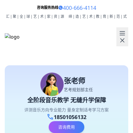
400-666-4114
咨询服务热线
汇|聚|全|球|艺|术|家|资|源
缔|造|艺|术|教|育|新|范|式
张老师
艺考规划部主任
全阶段音乐教学 无缝升学保障
评测音乐方向专业能力 量身定制适考学习方案
call
18501056132
咨询费用