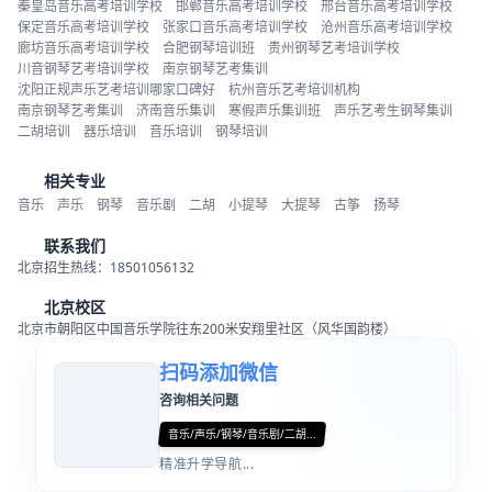
秦皇岛音乐高考培训学校
邯郸音乐高考培训学校
邢台音乐高考培训学校
保定音乐高考培训学校
张家口音乐高考培训学校
沧州音乐高考培训学校
廊坊音乐高考培训学校
合肥钢琴培训班
贵州钢琴艺考培训学校
川音钢琴艺考培训学校
南京钢琴艺考集训
沈阳正规声乐艺考培训哪家口碑好
杭州音乐艺考培训机构
南京钢琴艺考集训
济南音乐集训
寒假声乐集训班
声乐艺考生钢琴集训
二胡培训
器乐培训
音乐培训
钢琴培训
相关专业
音乐
声乐
钢琴
音乐剧
二胡
小提琴
大提琴
古筝
扬琴
联系我们
北京招生热线：18501056132
北京校区
北京市朝阳区中国音乐学院往东200米安翔里社区（风华国韵楼）
扫码添加微信
咨询相关问题
音乐/声乐/钢琴/音乐剧/二胡...
精准升学导航...