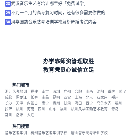
武汉音乐生艺考培训哪里好「免费试学」
28
不到一个月的高考复习时间，还有很多需要你做的
29
风华国韵音乐艺考培训学校解析舞蹈考试内容
30
办学靠师资管理取胜
教育凭良心诚信立足
热门城市
浙江艺考培训
福建
南京
深圳
广州
合肥
山西
沈阳
重庆
武汉
成都
黑龙江
长春
南昌
昆明
西安
上海
北京
石家庄
郑州
长沙
天津
内蒙古
南宁
贵州
甘肃
海口
西宁
乌鲁木齐
银川
拉萨
杭州
河南
四川
山东
福州
杭州风华国韵艺术教育
青岛
常州
洛阳
大连
热门搜索
音乐艺考集训
杭州音乐艺考集训学校
唐山音乐高考培训学校