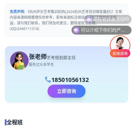
免责声明:
《杭州声乐艺考集训机构(2024杭州艺考培训哪家最好)》文章
现在有优惠活动吗
内容来源网络整理仅供参考，若有来源标注错误或侵犯了您的合法权
益，请与我们联系，我们将及时更正、删除或依法处理。
可以介绍下你们的产品么
(QQ:2446111314)
张老师
艺考规划部主任
服务过众多学员
call
18501056132
立即咨询
全程班