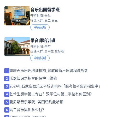
音乐出国留学班
开班时间: 全年
授课人群: 高二 高三
申请试听
录音师培训班
开班时间: 全年
授课人群: 高中生 爱好者
申请试听
重庆声乐乐理培训机构_领取最新声乐课程试听券
1
乐器知识之扬琴的保护与维修
2
2024年石家庄器乐艺考培训机构「联考校考集训招生中」
3
艺术生想学第二专业？双学位与第二学位有何区别？
4
曼尼斯音乐学院--美国纽约曼哈顿
5
高二音乐集训多少钱？
6