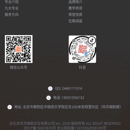
专业介绍
品牌简介
九大专业
教学师资
报考方向
荣誉资质
往期讲座
微信公众号
抖音
QQ: 2446111314
电话: 18501056132
地址: 北京市朝阳区中国音乐学院往东200米安翔里社区（风华国韵楼）
@北京风华国韵文化有限公司 Inc. 2026 版权所有 ALL RIGHT RESERVED
京ICP备19007876号
京公网安备11010502058195号