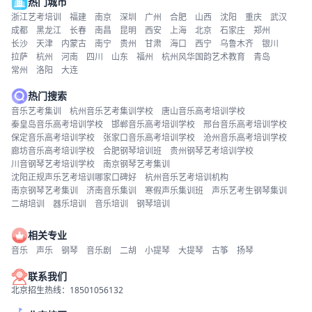
热门城市
浙江艺考培训
福建
南京
深圳
广州
合肥
山西
沈阳
重庆
武汉
成都
黑龙江
长春
南昌
昆明
西安
上海
北京
石家庄
郑州
长沙
天津
内蒙古
南宁
贵州
甘肃
海口
西宁
乌鲁木齐
银川
拉萨
杭州
河南
四川
山东
福州
杭州风华国韵艺术教育
青岛
常州
洛阳
大连
热门搜索
音乐艺考集训
杭州音乐艺考集训学校
唐山音乐高考培训学校
秦皇岛音乐高考培训学校
邯郸音乐高考培训学校
邢台音乐高考培训学校
保定音乐高考培训学校
张家口音乐高考培训学校
沧州音乐高考培训学校
廊坊音乐高考培训学校
合肥钢琴培训班
贵州钢琴艺考培训学校
川音钢琴艺考培训学校
南京钢琴艺考集训
沈阳正规声乐艺考培训哪家口碑好
杭州音乐艺考培训机构
南京钢琴艺考集训
济南音乐集训
寒假声乐集训班
声乐艺考生钢琴集训
二胡培训
器乐培训
音乐培训
钢琴培训
相关专业
音乐
声乐
钢琴
音乐剧
二胡
小提琴
大提琴
古筝
扬琴
联系我们
北京招生热线：18501056132