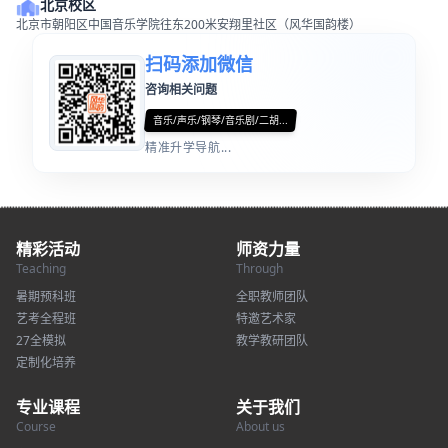
北京校区
北京市朝阳区中国音乐学院往东200米安翔里社区（风华国韵楼）
扫码添加微信
咨询相关问题
音乐/声乐/钢琴/音乐剧/二胡...
精准升学导航...
精彩活动
师资力量
Teaching
Through
暑期预科班
全职教师团队
艺考全程班
特邀艺术家
27全模拟
教学教研团队
定制化培养
专业课程
关于我们
Course
About us