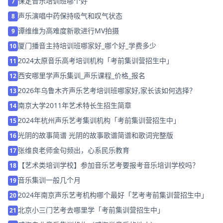
保定音乐培训班哪个好
7
声乐演唱中药保持吸气和叹气状态
8
谭维维为高难度新歌进行MV拍摄
9
厦门播音主持培训班哪家好_哪个好_学费多少
10
2024太原音乐高考培训机构「考前集训营招生中」
11
西安哪里学声乐集训_声乐课程_价格_报名
12
2026年乌鲁木齐声乐艺考培训班哪家好,家长该如何选择？
13
南京大学2011年艺术特长生招生简章
14
2024年杭州声乐艺考集训机构「考前集训营招生中」
15
光阴的故事简谱 光阴的故事歌谱简谱和歌词完整版
16
张维良老师金句频出，心系民乐教育
17
【艺术类培训学校】参加音乐艺考要报考音乐培训学校吗？
18
音乐集训一般几个月
19
2024年南京声乐艺考机构哪个最好「艺考考前集训营招生中」
20
北京小三门艺考去哪里学「考前集训营招生中」
21