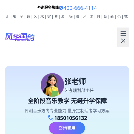
400-666-4114
咨询服务热线
汇|聚|全|球|艺|术|家|资|源
缔|造|艺|术|教|育|新|范|式
张老师
艺考规划部主任
全阶段音乐教学 无缝升学保障
评测音乐方向专业能力 量身定制适考学习方案
call
18501056132
咨询费用