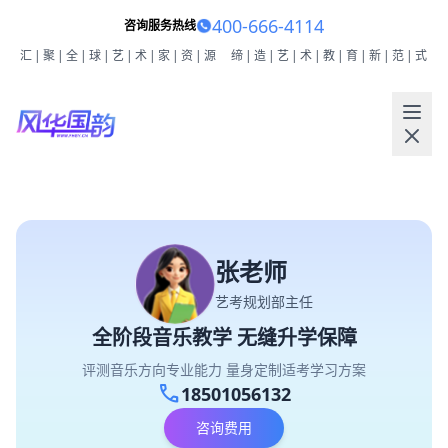
400-666-4114
咨询服务热线
汇|聚|全|球|艺|术|家|资|源
缔|造|艺|术|教|育|新|范|式
张老师
艺考规划部主任
全阶段音乐教学 无缝升学保障
评测音乐方向专业能力 量身定制适考学习方案
call
18501056132
咨询费用