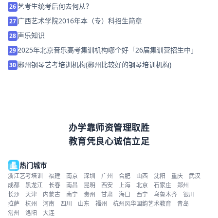
艺考生统考后何去何从？
26
广西艺术学院2016年本（专）科招生简章
27
声乐知识
28
2025年北京音乐高考集训机构哪个好「26届集训营招生中」
29
郴州钢琴艺考培训机构(郴州比较好的钢琴培训机构)
30
办学靠师资管理取胜
教育凭良心诚信立足
热门城市
浙江艺考培训
福建
南京
深圳
广州
合肥
山西
沈阳
重庆
武汉
成都
黑龙江
长春
南昌
昆明
西安
上海
北京
石家庄
郑州
长沙
天津
内蒙古
南宁
贵州
甘肃
海口
西宁
乌鲁木齐
银川
拉萨
杭州
河南
四川
山东
福州
杭州风华国韵艺术教育
青岛
常州
洛阳
大连