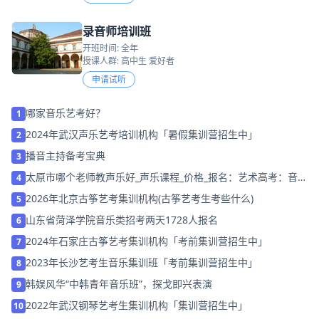
录音师培训班
开班时间: 全年
授课人群: 高中生 爱好者
申请试听
哪家音乐艺考好？
1
2024年武汉声乐艺考培训机构「暑假集训营招生中」
2
播音主持备考宝典
3
太原市哪个老师教声乐好_声乐课程_价格_报名：艺术高考：音乐
4
专业怎样进行曲目选择？
2026年北京古筝艺考集训机构(古筝艺考生考些什么)
5
山东省菏泽学院音乐类招考两天1728人报名
6
2024年石家庄古筝艺考集训机构「考前集训营招生中」
7
2023年长沙艺考生音乐集训班「考前集训营招生中」
8
韩娱风华“中韩青年音乐班”，探戈即兴表演
9
2022年武汉钢琴艺考生集训机构「集训营招生中」
10