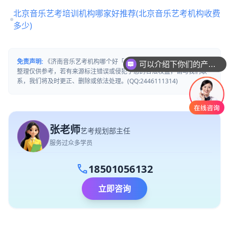
北京音乐艺考培训机构哪家好推荐(北京音乐艺考机构收费
多少)
可以介绍下你们的产品么
免责声明:
《济南音乐艺考机构哪个好「免费试听」》文章内容来源网络
你们是怎么收费的呢
整理仅供参考，若有来源标注错误或侵犯了您的合法权益，请与我们联
系，我们将及时更正、删除或依法处理。(QQ:2446111314)
张老师
艺考规划部主任
服务过众多学员
call
18501056132
立即咨询