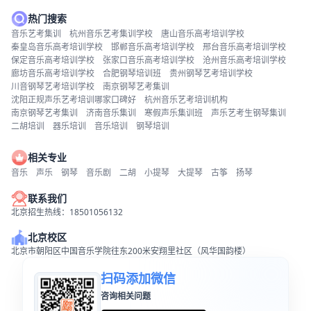
热门搜索
音乐艺考集训
杭州音乐艺考集训学校
唐山音乐高考培训学校
秦皇岛音乐高考培训学校
邯郸音乐高考培训学校
邢台音乐高考培训学校
保定音乐高考培训学校
张家口音乐高考培训学校
沧州音乐高考培训学校
廊坊音乐高考培训学校
合肥钢琴培训班
贵州钢琴艺考培训学校
川音钢琴艺考培训学校
南京钢琴艺考集训
沈阳正规声乐艺考培训哪家口碑好
杭州音乐艺考培训机构
南京钢琴艺考集训
济南音乐集训
寒假声乐集训班
声乐艺考生钢琴集训
二胡培训
器乐培训
音乐培训
钢琴培训
相关专业
音乐
声乐
钢琴
音乐剧
二胡
小提琴
大提琴
古筝
扬琴
联系我们
北京招生热线：18501056132
北京校区
北京市朝阳区中国音乐学院往东200米安翔里社区（风华国韵楼）
扫码添加微信
咨询相关问题