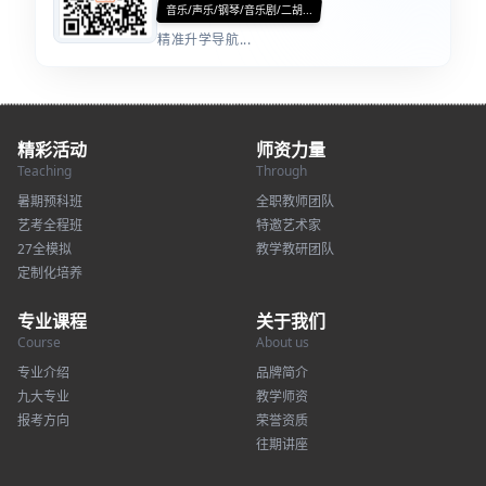
音乐/声乐/钢琴/音乐剧/二胡...
精准升学导航...
精彩活动
师资力量
Teaching
Through
暑期预科班
全职教师团队
艺考全程班
特邀艺术家
27全模拟
教学教研团队
定制化培养
专业课程
关于我们
Course
About us
专业介绍
品牌简介
九大专业
教学师资
报考方向
荣誉资质
往期讲座