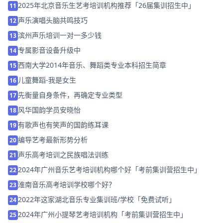
2025年北京音乐生艺考培训机构推荐「26届集训招生中」
11
声乐演唱头脑共鸣技巧
12
滨州声乐培训一对一多少钱
13
专属影音设备升级中
14
西南大学2014年音乐、舞蹈类专业本科招生简章
15
儿童舞蹈-我是女生
16
先衡量自身条件，再确定专业类型
17
风华国韵学员安晓怡
18
有歌声也有笑声的国韵练耳课
19
编导艺考最新形势分析
20
声乐高考培训之民族唱法训练
21
2024年广州音乐艺考培训机构哪个好「考前集训营招生中」
22
淮南音乐高考培训学校哪个好？
23
2022年这家湖北音乐专业集训班/学校「免费试听」
24
2024年广州小提琴艺考培训机构「考前集训营招生中」
25