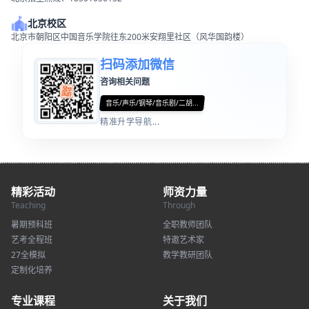
北京校区
北京市朝阳区中国音乐学院往东200米安翔里社区（风华国韵楼）
扫码添加微信
咨询相关问题
音乐/声乐/钢琴/音乐剧/二胡...
精准升学导航...
精彩活动
师资力量
Teaching
Through
暑期预科班
全职教师团队
艺考全程班
特邀艺术家
27全模拟
教学教研团队
定制化培养
专业课程
关于我们