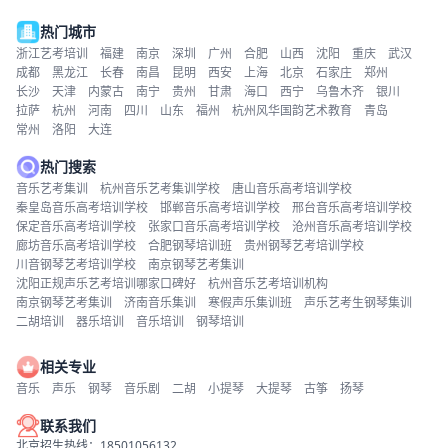
热门城市
浙江艺考培训
福建
南京
深圳
广州
合肥
山西
沈阳
重庆
武汉
成都
黑龙江
长春
南昌
昆明
西安
上海
北京
石家庄
郑州
长沙
天津
内蒙古
南宁
贵州
甘肃
海口
西宁
乌鲁木齐
银川
拉萨
杭州
河南
四川
山东
福州
杭州风华国韵艺术教育
青岛
常州
洛阳
大连
热门搜索
音乐艺考集训
杭州音乐艺考集训学校
唐山音乐高考培训学校
秦皇岛音乐高考培训学校
邯郸音乐高考培训学校
邢台音乐高考培训学校
保定音乐高考培训学校
张家口音乐高考培训学校
沧州音乐高考培训学校
廊坊音乐高考培训学校
合肥钢琴培训班
贵州钢琴艺考培训学校
川音钢琴艺考培训学校
南京钢琴艺考集训
沈阳正规声乐艺考培训哪家口碑好
杭州音乐艺考培训机构
南京钢琴艺考集训
济南音乐集训
寒假声乐集训班
声乐艺考生钢琴集训
二胡培训
器乐培训
音乐培训
钢琴培训
相关专业
音乐
声乐
钢琴
音乐剧
二胡
小提琴
大提琴
古筝
扬琴
联系我们
北京招生热线：18501056132