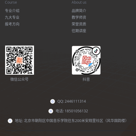
Course
About us
专业介绍
品牌简介
九大专业
教学师资
报考方向
荣誉资质
往期讲座
微信公众号
抖音
QQ: 2446111314
电话: 18501056132
地址: 北京市朝阳区中国音乐学院往东200米安翔里社区（风华国韵楼）