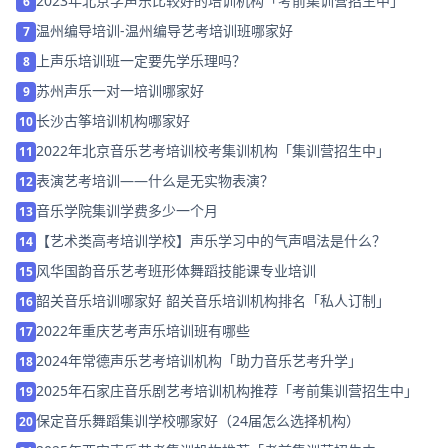
2023年北京学声乐比较好的培训机构「考前集训营招生中」
6
温州编导培训-温州编导艺考培训班哪家好
7
上声乐培训班一定要先学乐理吗？
8
苏州声乐一对一培训哪家好
9
长沙古筝培训机构哪家好
10
2022年北京音乐艺考培训校考集训机构「集训营招生中」
11
表演艺考培训——什么是无实物表演？
12
音乐学院集训学费多少一个月
13
【艺术类高考培训学校】声乐学习中的气声唱法是什么？
14
风华国韵音乐艺考班形体舞蹈技能课专业培训
15
韶关音乐培训哪家好 韶关音乐培训机构排名「私人订制」
16
2022年重庆艺考声乐培训班有哪些
17
2024年常德声乐艺考培训机构「助力音乐艺考升学」
18
2025年石家庄音乐剧艺考培训机构推荐「考前集训营招生中」
19
保定音乐舞蹈集训学校哪家好（24届怎么选择机构）
20