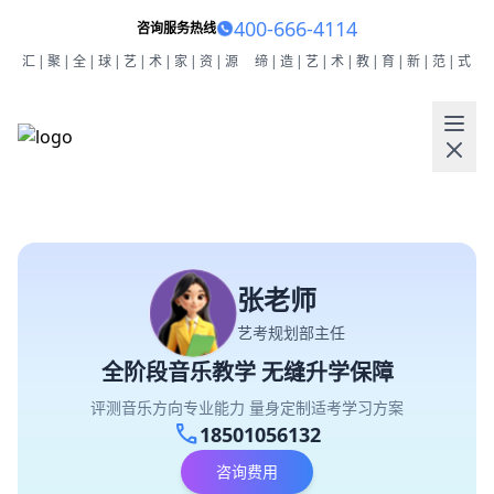
400-666-4114
咨询服务热线
汇|聚|全|球|艺|术|家|资|源
缔|造|艺|术|教|育|新|范|式
张老师
艺考规划部主任
全阶段音乐教学 无缝升学保障
评测音乐方向专业能力 量身定制适考学习方案
call
18501056132
咨询费用