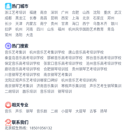
热门城市
浙江艺考培训
福建
南京
深圳
广州
合肥
山西
沈阳
重庆
武汉
成都
黑龙江
长春
南昌
昆明
西安
上海
北京
石家庄
郑州
长沙
天津
内蒙古
南宁
贵州
甘肃
海口
西宁
乌鲁木齐
银川
拉萨
杭州
河南
四川
山东
福州
杭州风华国韵艺术教育
青岛
常州
洛阳
大连
热门搜索
音乐艺考集训
杭州音乐艺考集训学校
唐山音乐高考培训学校
秦皇岛音乐高考培训学校
邯郸音乐高考培训学校
邢台音乐高考培训学校
保定音乐高考培训学校
张家口音乐高考培训学校
沧州音乐高考培训学校
廊坊音乐高考培训学校
合肥钢琴培训班
贵州钢琴艺考培训学校
川音钢琴艺考培训学校
南京钢琴艺考集训
沈阳正规声乐艺考培训哪家口碑好
杭州音乐艺考培训机构
南京钢琴艺考集训
济南音乐集训
寒假声乐集训班
声乐艺考生钢琴集训
二胡培训
器乐培训
音乐培训
钢琴培训
相关专业
音乐
声乐
钢琴
音乐剧
二胡
小提琴
大提琴
古筝
扬琴
联系我们
北京招生热线：18501056132