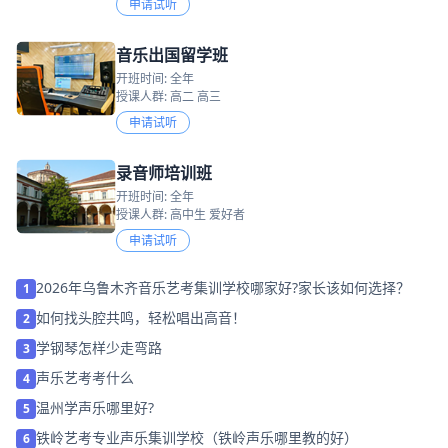
申请试听
音乐出国留学班
开班时间: 全年
授课人群: 高二 高三
申请试听
录音师培训班
开班时间: 全年
授课人群: 高中生 爱好者
申请试听
2026年乌鲁木齐音乐艺考集训学校哪家好?家长该如何选择？
1
如何找头腔共鸣，轻松唱出高音！
2
学钢琴怎样少走弯路
3
声乐艺考考什么
4
温州学声乐哪里好?
5
铁岭艺考专业声乐集训学校（铁岭声乐哪里教的好）
6