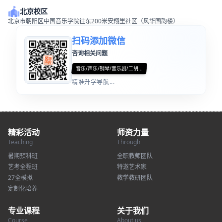
北京校区
北京市朝阳区中国音乐学院往东200米安翔里社区（风华国韵楼）
扫码添加微信
咨询相关问题
音乐/声乐/钢琴/音乐剧/二胡...
精准升学导航...
精彩活动
师资力量
Teaching
Through
暑期预科班
全职教师团队
艺考全程班
特邀艺术家
27全模拟
教学教研团队
定制化培养
专业课程
关于我们
Course
About us