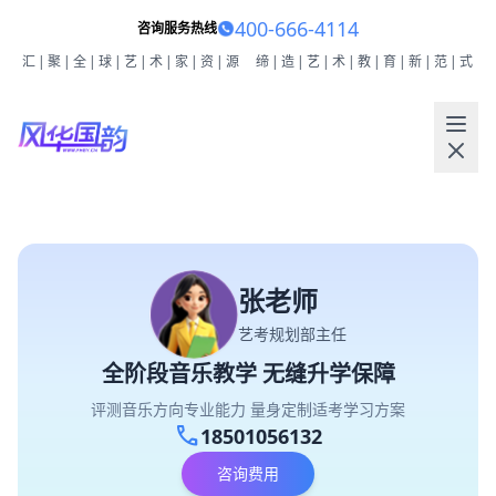
400-666-4114
咨询服务热线
汇|聚|全|球|艺|术|家|资|源
缔|造|艺|术|教|育|新|范|式
张老师
艺考规划部主任
全阶段音乐教学 无缝升学保障
评测音乐方向专业能力 量身定制适考学习方案
call
18501056132
咨询费用