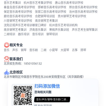
音乐艺考集训
杭州音乐艺考集训学校
唐山音乐高考培训学校
秦皇岛音乐高考培训学校
邯郸音乐高考培训学校
邢台音乐高考培训学校
保定音乐高考培训学校
张家口音乐高考培训学校
沧州音乐高考培训学校
廊坊音乐高考培训学校
合肥钢琴培训班
贵州钢琴艺考培训学校
川音钢琴艺考培训学校
南京钢琴艺考集训
沈阳正规声乐艺考培训哪家口碑好
杭州音乐艺考培训机构
南京钢琴艺考集训
济南音乐集训
寒假声乐集训班
声乐艺考生钢琴集训
二胡培训
器乐培训
音乐培训
钢琴培训
相关专业
音乐
声乐
钢琴
音乐剧
二胡
小提琴
大提琴
古筝
扬琴
联系我们
北京招生热线：18501056132
北京校区
北京市朝阳区中国音乐学院往东200米安翔里社区（风华国韵楼）
扫码添加微信
咨询相关问题
音乐/声乐/钢琴/音乐剧/二胡...
精准升学导航...