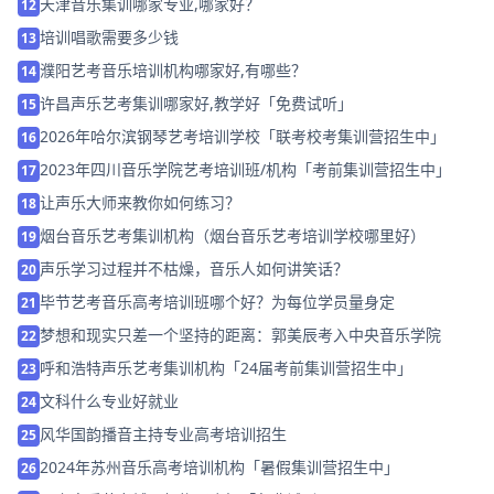
天津音乐集训哪家专业,哪家好？
12
培训唱歌需要多少钱
13
濮阳艺考音乐培训机构哪家好,有哪些？
14
许昌声乐艺考集训哪家好,教学好「免费试听」
15
2026年哈尔滨钢琴艺考培训学校「联考校考集训营招生中」
16
2023年四川音乐学院艺考培训班/机构「考前集训营招生中」
17
让声乐大师来教你如何练习？
18
烟台音乐艺考集训机构（烟台音乐艺考培训学校哪里好）
19
声乐学习过程并不枯燥，音乐人如何讲笑话？
20
毕节艺考音乐高考培训班哪个好？为每位学员量身定
21
梦想和现实只差一个坚持的距离：郭美辰考入中央音乐学院
22
呼和浩特声乐艺考集训机构「24届考前集训营招生中」
23
文科什么专业好就业
24
风华国韵播音主持专业高考培训招生
25
2024年苏州音乐高考培训机构「暑假集训营招生中」
26