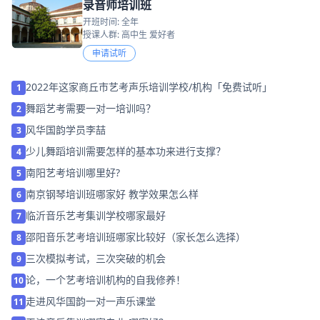
录音师培训班
开班时间: 全年
授课人群: 高中生 爱好者
申请试听
2022年这家商丘市艺考声乐培训学校/机构「免费试听」
1
舞蹈艺考需要一对一培训吗？
2
风华国韵学员李喆
3
少儿舞蹈培训需要怎样的基本功来进行支撑？
4
南阳艺考培训哪里好?
5
南京钢琴培训班哪家好 教学效果怎么样
6
临沂音乐艺考集训学校哪家最好
7
邵阳音乐艺考培训班哪家比较好（家长怎么选择）
8
三次模拟考试，三次突破的机会
9
论，一个艺考培训机构的自我修养！
10
走进风华国韵一对一声乐课堂
11