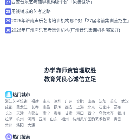
西安音乐艺考辅导机构哪个好「免费试听」
27
用钱铺成的艺考之路
28
2026年济南声乐艺考培训机构哪个好「27届考前集训营招生」
29
2026年广州声乐艺考集训机构(广州音乐集训机构哪家好)
30
办学靠师资管理取胜
教育凭良心诚信立足
热门城市
浙江艺考培训
福建
南京
深圳
广州
合肥
山西
沈阳
重庆
武汉
成都
黑龙江
长春
南昌
昆明
西安
上海
北京
石家庄
郑州
长沙
天津
内蒙古
南宁
贵州
甘肃
海口
西宁
乌鲁木齐
银川
拉萨
杭州
河南
四川
山东
福州
杭州风华国韵艺术教育
青岛
常州
洛阳
大连
热门搜索