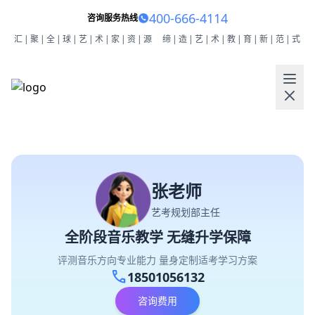
400-666-4114
咨询服务热线
汇|聚|全|球|艺|术|家|资|源
缔|造|艺|术|教|育|新|范|式
张老师
艺考规划部主任
全阶段音乐教学 无缝升学保障
评测音乐方向专业能力 量身定制适考学习方案
call
18501056132
咨询费用