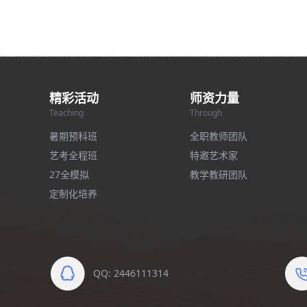
精彩活动
师资力量
Teaching
Through
暑期预科班
全职教师团队
艺考全程班
特邀艺术家
27全模拟
教学教研团队
定制化培养
QQ: 2446111314