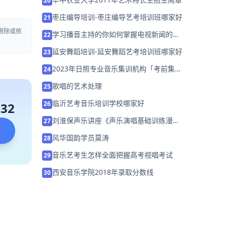
20
枣庄编导培训-枣庄编导艺考培训班哪家好
21
删除或依
学习播音主持的你如何掌握电视新闻的播
22
音技巧？
延安舞蹈培训-延安舞蹈艺考培训班哪家好
23
2023年日照专业音乐集训机构「考前集训
24
营招生中」
歌唱的艺术处理
25
临沂艺考音乐培训学校哪家好
26
132
刘淮保声乐讲座《声乐演唱基础训练漫
27
谈》
风华国韵学员莫涛
28
音乐艺考生怎样全面把握高考视唱考试
29
西安音乐学院2018年录取分数线
30