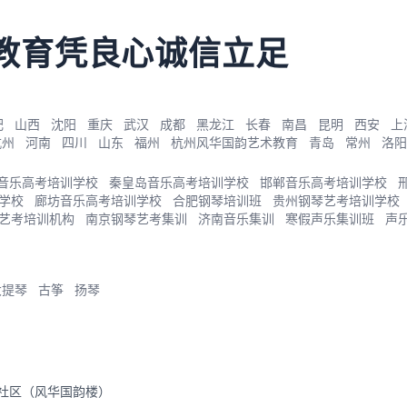
教育凭良心诚信立足
肥
山西
沈阳
重庆
武汉
成都
黑龙江
长春
南昌
昆明
西安
上
杭州
河南
四川
山东
福州
杭州风华国韵艺术教育
青岛
常州
洛阳
音乐高考培训学校
秦皇岛音乐高考培训学校
邯郸音乐高考培训学校
学校
廊坊音乐高考培训学校
合肥钢琴培训班
贵州钢琴艺考培训学校
艺考培训机构
南京钢琴艺考集训
济南音乐集训
寒假声乐集训班
声
大提琴
古筝
扬琴
里社区（风华国韵楼）