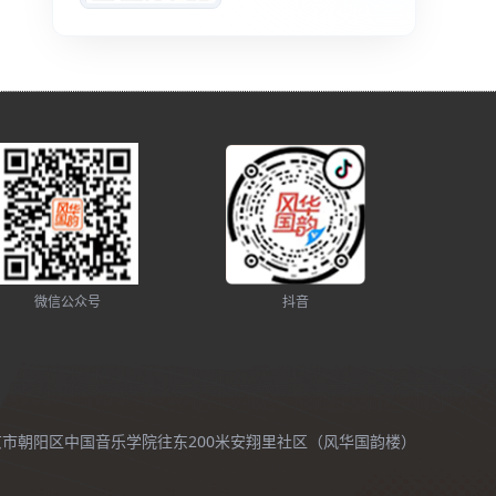
微信公众号
抖音
北京市朝阳区中国音乐学院往东200米安翔里社区（风华国韵楼）