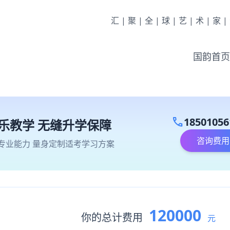
汇|聚|全|球|艺|术|家
国韵首页
call
18501056
乐教学 无缝升学保障
咨询费用
专业能力 量身定制适考学习方案
120000
你的总计费用
元