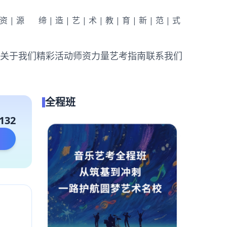
|资|源
缔|造|艺|术|教|育|新|范|式
关于我们
精彩活动
师资力量
艺考指南
联系我们
全程班
132