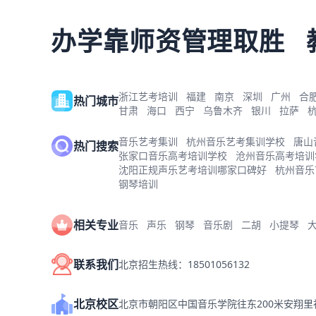
办学靠师资管理取胜
浙江艺考培训
福建
南京
深圳
广州
合
热门城市
甘肃
海口
西宁
乌鲁木齐
银川
拉萨
音乐艺考集训
杭州音乐艺考集训学校
唐山
热门搜索
张家口音乐高考培训学校
沧州音乐高考培训
沈阳正规声乐艺考培训哪家口碑好
杭州音乐
钢琴培训
相关专业
音乐
声乐
钢琴
音乐剧
二胡
小提琴
联系我们
北京招生热线：18501056132
北京校区
北京市朝阳区中国音乐学院往东200米安翔