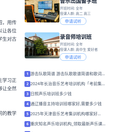
音乐出国留学班
开班时间: 全年
授课人群: 高二 高三
申请试听
绍，用传
以让各位
录音师培训班
学生对古
开班时间: 全年
授课人群: 高中生 爱好者
申请试听
游击队歌简谱 游击队歌歌谱简谱和歌词完
1
生学习正
整版
2024年长治音乐艺考培训机构「考前集训
2
够让全然
营招生中」
日照声乐培训班多少钱
3
通辽播音主持培训班哪家好,需要多少钱
4
同的教学
2025年天津音乐艺考集训机构哪家好
5
「27届艺考集训营招生」
重庆知名声乐培训机构_领取最新声乐课
6
程试听券