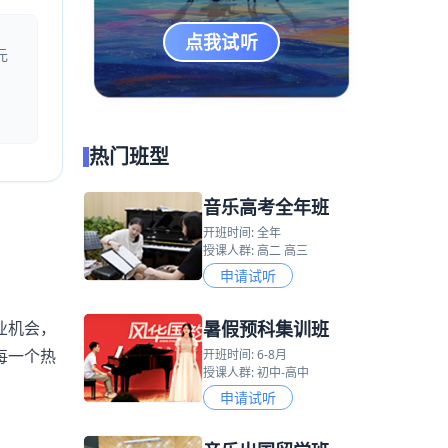
点我试听
元
热门班型
音乐高考全年班
开班时间: 全年
授课人群: 高二 高三
申请试听
暑假预科集训班
业机会，
每一个热
开班时间: 6-8月
授课人群: 初中-高中
申请试听