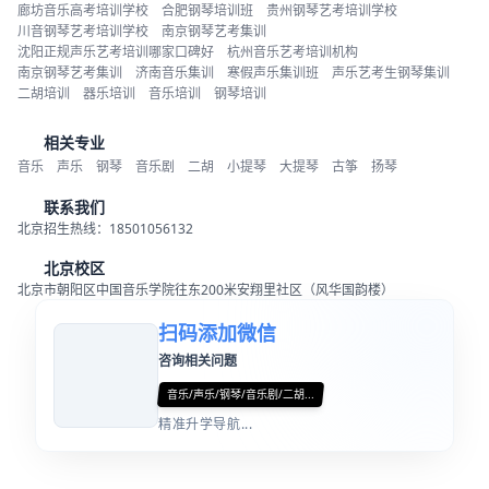
廊坊音乐高考培训学校
合肥钢琴培训班
贵州钢琴艺考培训学校
川音钢琴艺考培训学校
南京钢琴艺考集训
沈阳正规声乐艺考培训哪家口碑好
杭州音乐艺考培训机构
南京钢琴艺考集训
济南音乐集训
寒假声乐集训班
声乐艺考生钢琴集训
二胡培训
器乐培训
音乐培训
钢琴培训
相关专业
音乐
声乐
钢琴
音乐剧
二胡
小提琴
大提琴
古筝
扬琴
联系我们
北京招生热线：18501056132
北京校区
北京市朝阳区中国音乐学院往东200米安翔里社区（风华国韵楼）
扫码添加微信
咨询相关问题
音乐/声乐/钢琴/音乐剧/二胡...
精准升学导航...