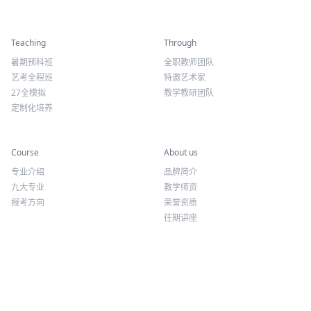
精彩活动
师资力量
Teaching
Through
暑期预科班
全职教师团队
艺考全程班
特邀艺术家
27全模拟
教学教研团队
定制化培养
专业课程
关于我们
Course
About us
专业介绍
品牌简介
九大专业
教学师资
报考方向
荣誉资质
往期讲座