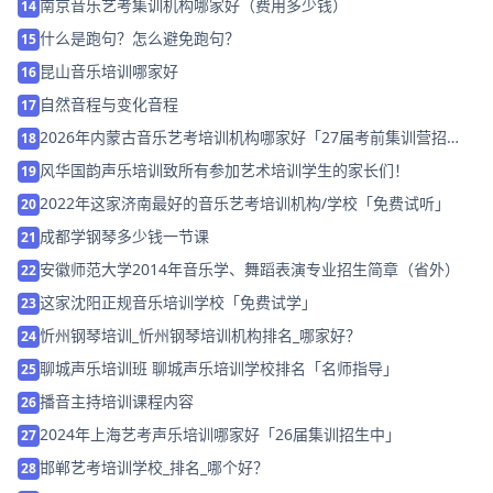
南京音乐艺考集训机构哪家好（费用多少钱）
14
什么是跑句？怎么避免跑句？
15
昆山音乐培训哪家好
16
自然音程与变化音程
17
2026年内蒙古音乐艺考培训机构哪家好「27届考前集训营招
18
生」
风华国韵声乐培训致所有参加艺术培训学生的家长们！
19
2022年这家济南最好的音乐艺考培训机构/学校「免费试听」
20
成都学钢琴多少钱一节课
21
安徽师范大学2014年音乐学、舞蹈表演专业招生简章（省外）
22
这家沈阳正规音乐培训学校「免费试学」
23
忻州钢琴培训_忻州钢琴培训机构排名_哪家好？
24
聊城声乐培训班 聊城声乐培训学校排名「名师指导」
25
播音主持培训课程内容
26
2024年上海艺考声乐培训哪家好「26届集训招生中」
27
邯郸艺考培训学校_排名_哪个好？
28