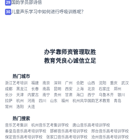
国韵学员邵诗倍
29
儿童声乐学习中如何进行呼吸训练呢？
30
办学靠师资管理取胜
教育凭良心诚信立足
热门城市
浙江艺考培训
福建
南京
深圳
广州
合肥
山西
沈阳
重庆
武汉
成都
黑龙江
长春
南昌
昆明
西安
上海
北京
石家庄
郑州
长沙
天津
内蒙古
南宁
贵州
甘肃
海口
西宁
乌鲁木齐
银川
拉萨
杭州
河南
四川
山东
福州
杭州风华国韵艺术教育
青岛
常州
洛阳
大连
热门搜索
音乐艺考集训
杭州音乐艺考集训学校
唐山音乐高考培训学校
秦皇岛音乐高考培训学校
邯郸音乐高考培训学校
邢台音乐高考培训学校
保定音乐高考培训学校
张家口音乐高考培训学校
沧州音乐高考培训学校