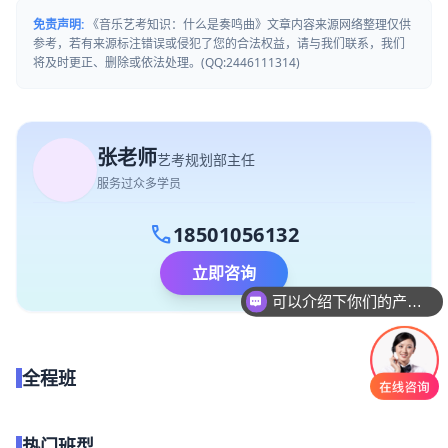
免责声明:
《音乐艺考知识：什么是奏鸣曲》文章内容来源网络整理仅供
参考，若有来源标注错误或侵犯了您的合法权益，请与我们联系，我们
将及时更正、删除或依法处理。(QQ:2446111314)
张老师
艺考规划部主任
服务过众多学员
call
18501056132
立即咨询
可以介绍下你们的产品么
全程班
点我试听
热门班型