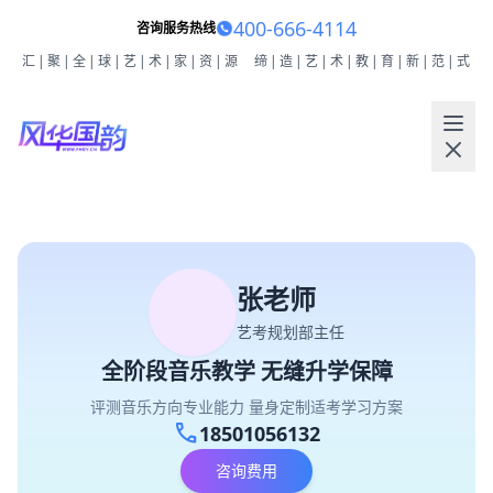
400-666-4114
咨询服务热线
汇|聚|全|球|艺|术|家|资|源
缔|造|艺|术|教|育|新|范|式
张老师
艺考规划部主任
全阶段音乐教学 无缝升学保障
评测音乐方向专业能力 量身定制适考学习方案
call
18501056132
咨询费用