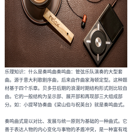
乐理知识：什么是奏鸣曲奏鸣曲：管弦乐队演奏的大型套
曲。源于意大利歌剧序曲，后来由作曲家海顿定型。这种题
材基于四个乐章。贝多芬后期的浪漫时期结构形式则比较自
由。它的一般结构为呈示部、展开部和再现部三大组成部
分。如：小提琴协奏曲《梁山伯与祝英台》就是奏鸣曲式。
奏鸣曲式是以对比、发展与统一原则为基础的一种曲式。它
善于表达人物的内心变化与事物的矛盾冲突，是一种富有戏