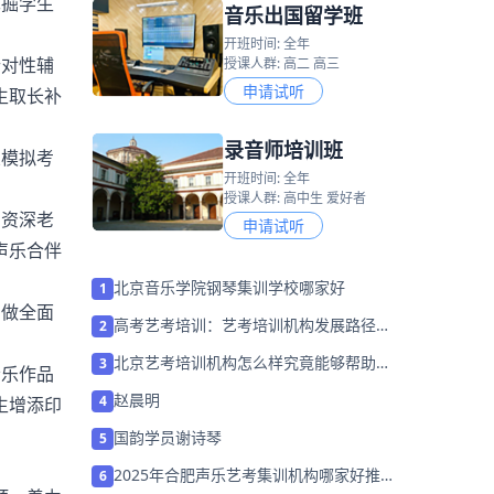
挖掘学生
音乐出国留学班
开班时间: 全年
针对性辅
授课人群: 高二 高三
申请试听
生取长补
录音师培训班
业模拟考
开班时间: 全年
授课人群: 高中生 爱好者
的资深老
申请试听
声乐合伴
北京音乐学院钢琴集训学校哪家好
1
划做全面
高考艺考培训：艺考培训机构发展路径建
2
议
北京艺考培训机构怎么样究竟能够帮助人
3
音乐作品
们什么
赵晨明
4
生增添印
国韵学员谢诗琴
5
2025年合肥声乐艺考集训机构哪家好推荐
6