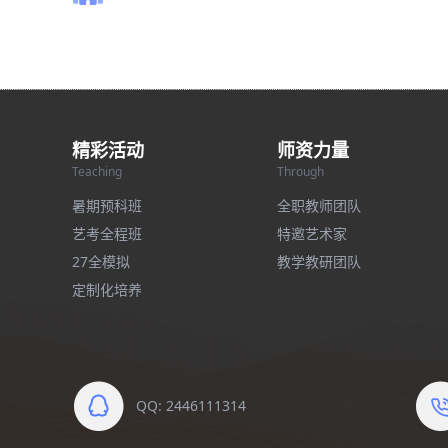
精彩活动
师资力量
Teaching
Through
暑期预科班
全职教师团队
艺考全程班
特邀艺术家
27全模拟
教学教研团队
定制化培养
QQ: 2446111314