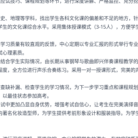
、应试技巧、课程规划等环节，进行深度讲解、严格监控、充分
历史、地理等学科，找出学生各科文化课的偏差和不足的地方，
生的文化课综合水平。采用集体授课模式（3-15人），方便学
生学习质量有较直观的反馈，中心定期以专业汇报的形式举行专
试心理素质。
，结合学生实际情况，由长期从事钢琴与歌曲即兴伴奏课程教学
程度，全方位进行声乐合奏练习。采用一对一授课形式，完美的
的查缺补漏、检查学生的学习情况，为下一步学习重点和课程规
，以最佳状态参加高考。
考试中更加凸显自身优势，增强考试自信心，让考生在完美演绎
内著名化妆造型师，为学生提供考前形象设计和服装指导。为学