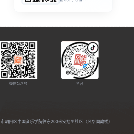
微信公众号
抖音
北京市朝阳区中国音乐学院往东200米安翔里社区（风华国韵楼）