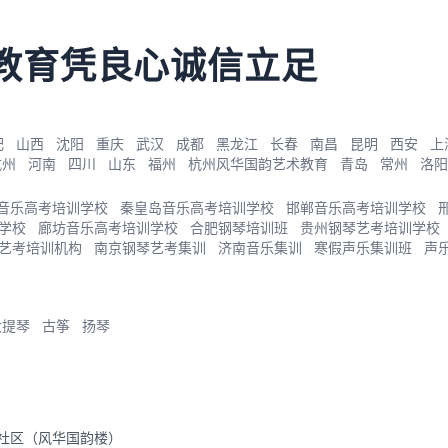
教育凭良心诚信立足
肥
山西
沈阳
重庆
武汉
成都
黑龙江
长春
南昌
昆明
西安
上
杭州
河南
四川
山东
福州
杭州风华国韵艺术教育
青岛
常州
洛阳
音乐高考培训学校
秦皇岛音乐高考培训学校
邯郸音乐高考培训学校
学校
廊坊音乐高考培训学校
合肥钢琴培训班
贵州钢琴艺考培训学校
艺考培训机构
南京钢琴艺考集训
济南音乐集训
寒假声乐集训班
声
大提琴
古筝
扬琴
里社区（风华国韵楼）