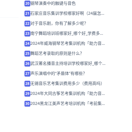
钢琴演奏中的触键与音色
20
石家庄音乐集训学校哪家好啊（24届怎么
21
选择）
对于音乐剧，你有了解多少呢？
22
南宁舞蹈培训班哪家好_哪个好_学费多
23
少？
2024年威海钢琴艺考集训机构「助力音乐
24
艺考升学」
舞蹈艺考录取的原则是什么？
25
武汉著名播音主持培训学校哪家好_哪个
26
好_学费多少？
声乐演唱中的“矛盾体”有哪些？
27
无锡音乐艺考集训费用多少（费用高吗）
28
2024年大同古筝艺考集训机构「助力音乐
29
艺考升学」
2024黑龙江美声艺考培训机构「考前集训
30
营招生中」