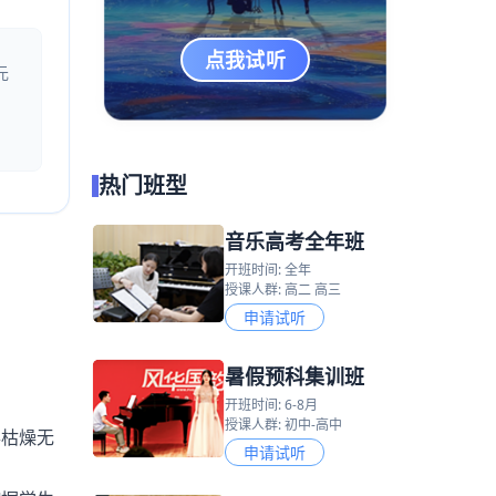
点我试听
元
热门班型
音乐高考全年班
开班时间: 全年
授课人群: 高二 高三
申请试听
暑假预科集训班
开班时间: 6-8月
授课人群: 初中-高中
得枯燥无
申请试听