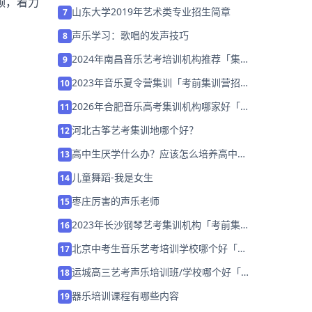
颈，着力
「26届集训招生」
山东大学2019年艺术类专业招生简章
7
声乐学习：歌唱的发声技巧
8
2024年南昌音乐艺考培训机构推荐「集训
9
班招生中」
2023年音乐夏令营集训「考前集训营招生
10
中」
2026年合肥音乐高考集训机构哪家好「考
11
前集训营招生」
河北古筝艺考集训地哪个好？
12
高中生厌学什么办？应该怎么培养高中生
13
的学习兴趣？
儿童舞蹈-我是女生
14
枣庄厉害的声乐老师
15
2023年长沙钢琴艺考集训机构「考前集训
16
营招生中」
北京中考生音乐艺考培训学校哪个好「免
17
费试学」
运城高三艺考声乐培训班/学校哪个好「免
18
费获取艺考规划」
器乐培训课程有哪些内容
19