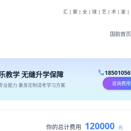
汇|聚|全|球|艺|术|家
国韵首页
call
18501056
乐教学 无缝升学保障
咨询费用
专业能力 量身定制适考学习方案
120000
你的总计费用
元