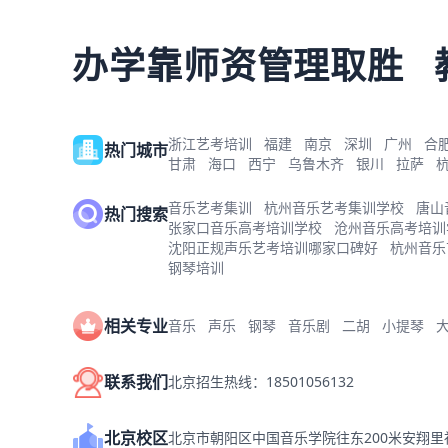
办学靠师资管理取胜
浙江艺考培训
福建
南京
深圳
广州
合
热门城市
甘肃
海口
西宁
乌鲁木齐
银川
拉萨
音乐艺考集训
杭州音乐艺考集训学校
唐山
热门搜索
张家口音乐高考培训学校
沧州音乐高考培训
沈阳正规声乐艺考培训哪家口碑好
杭州音乐
钢琴培训
相关专业
音乐
声乐
钢琴
音乐剧
二胡
小提琴
联系我们
北京招生热线：18501056132
北京校区
北京市朝阳区中国音乐学院往东200米安翔