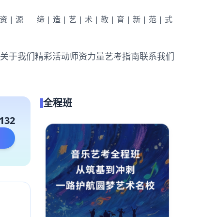
|资|源
缔|造|艺|术|教|育|新|范|式
关于我们
精彩活动
师资力量
艺考指南
联系我们
全程班
132