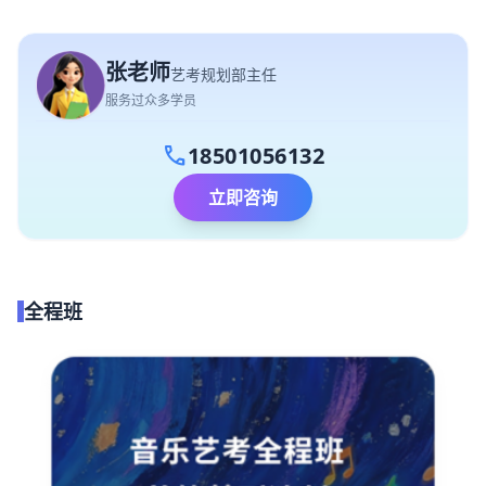
张老师
艺考规划部主任
服务过众多学员
call
18501056132
立即咨询
全程班