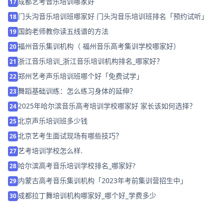
成都艺考音乐培训哪家好
17
门头沟音乐培训班哪家好 门头沟音乐培训班排名「预约试听」
18
国韵老师教你读五线谱的方法
19
福州音乐集训机构（ 福州音乐高考集训学校哪家好）
20
浙江音乐培训_浙江音乐培训机构排名_哪家好？
21
郑州艺考声乐培训班哪个好「免费试学」
22
舞蹈基础训练：怎么练习身体的延伸？
23
2025年哈尔滨音乐高考培训学校哪家好 家长该如何选择？
24
北京声乐培训班多少钱
25
北京艺考生面试现场有哪些技巧？
26
艺考培训学校怎么样.
27
哈尔滨高考音乐培训学校排名_哪家好?
28
内蒙古高考音乐集训机构「2023年考前集训营招生中」
29
成都拉丁舞培训机构哪家好_哪个好_学费多少
30