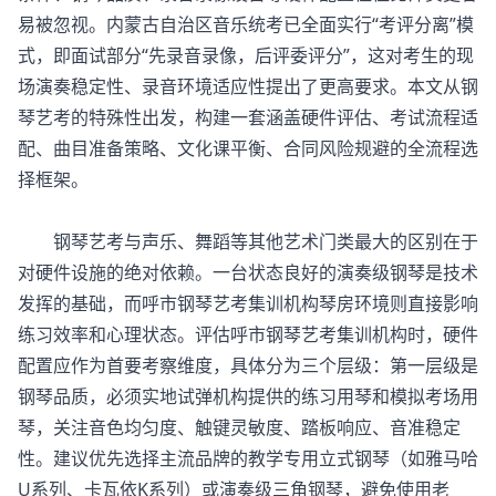
易被忽视。内蒙古自治区音乐统考已全面实行“考评分离”模
式，即面试部分“先录音录像，后评委评分”，这对考生的现
场演奏稳定性、录音环境适应性提出了更高要求。本文从钢
琴艺考的特殊性出发，构建一套涵盖硬件评估、考试流程适
配、曲目准备策略、文化课平衡、合同风险规避的全流程选
择框架。
钢琴艺考与声乐、舞蹈等其他艺术门类最大的区别在于
对硬件设施的绝对依赖。一台状态良好的演奏级钢琴是技术
发挥的基础，而
呼市钢琴艺考集训机构
琴房环境则直接影响
练习效率和心理状态。评估呼市钢琴艺考集训机构时，硬件
配置应作为首要考察维度，具体分为三个层级：第一层级是
钢琴品质，必须实地试弹机构提供的练习用琴和模拟考场用
琴，关注音色均匀度、触键灵敏度、踏板响应、音准稳定
性。建议优先选择主流品牌的教学专用立式钢琴（如雅马哈
U系列、卡瓦依K系列）或演奏级三角钢琴，避免使用老