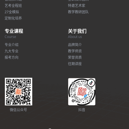
艺考全程班
特邀艺术家
27全模拟
教学教研团队
定制化培养
专业课程
关于我们
Course
About us
专业介绍
品牌简介
九大专业
教学师资
报考方向
荣誉资质
往期讲座
微信公众号
抖音