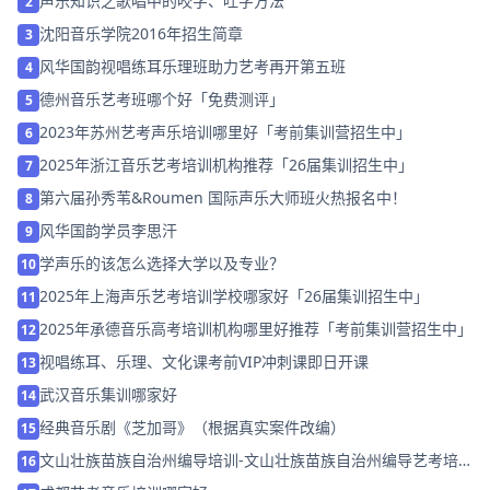
声乐知识之歌唱中的咬字、吐字方法
2
沈阳音乐学院2016年招生简章
3
风华国韵视唱练耳乐理班助力艺考再开第五班
4
德州音乐艺考班哪个好「免费测评」
5
2023年苏州艺考声乐培训哪里好「考前集训营招生中」
6
2025年浙江音乐艺考培训机构推荐「26届集训招生中」
7
第六届孙秀苇&Roumen 国际声乐大师班火热报名中！
8
风华国韵学员李思汗
9
学声乐的该怎么选择大学以及专业？
10
2025年上海声乐艺考培训学校哪家好「26届集训招生中」
11
2025年承德音乐高考培训机构哪里好推荐「考前集训营招生中」
12
视唱练耳、乐理、文化课考前VIP冲刺课即日开课
13
武汉音乐集训哪家好
14
经典音乐剧《芝加哥》（根据真实案件改编）
15
文山壮族苗族自治州编导培训-文山壮族苗族自治州编导艺考培
16
训班哪家好