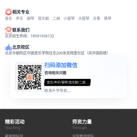
相关专业
音乐
声乐
钢琴
音乐剧
二胡
小提琴
大提琴
古筝
扬琴
联系我们
北京招生热线：18501056132
北京校区
北京市朝阳区中国音乐学院往东200米安翔里社区（风华国韵楼）
扫码添加微信
咨询相关问题
音乐/声乐/钢琴/音乐剧/二胡...
精准升学导航...
精彩活动
师资力量
Teaching
Through
暑期预科班
全职教师团队