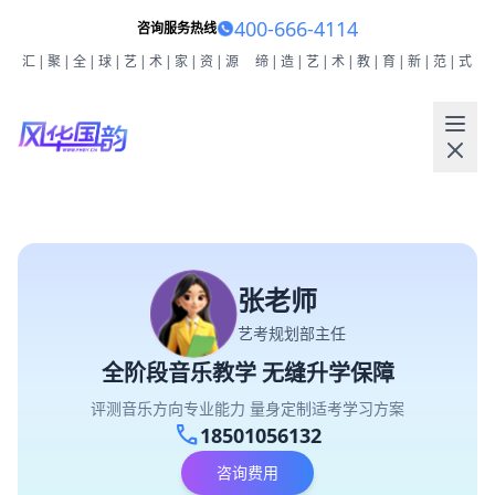
400-666-4114
咨询服务热线
汇|聚|全|球|艺|术|家|资|源
缔|造|艺|术|教|育|新|范|式
张老师
艺考规划部主任
全阶段音乐教学 无缝升学保障
评测音乐方向专业能力 量身定制适考学习方案
call
18501056132
咨询费用