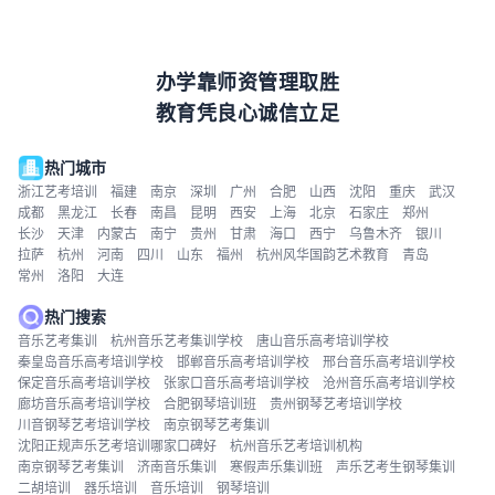
办学靠师资管理取胜
教育凭良心诚信立足
热门城市
浙江艺考培训
福建
南京
深圳
广州
合肥
山西
沈阳
重庆
武汉
成都
黑龙江
长春
南昌
昆明
西安
上海
北京
石家庄
郑州
长沙
天津
内蒙古
南宁
贵州
甘肃
海口
西宁
乌鲁木齐
银川
拉萨
杭州
河南
四川
山东
福州
杭州风华国韵艺术教育
青岛
常州
洛阳
大连
热门搜索
音乐艺考集训
杭州音乐艺考集训学校
唐山音乐高考培训学校
秦皇岛音乐高考培训学校
邯郸音乐高考培训学校
邢台音乐高考培训学校
保定音乐高考培训学校
张家口音乐高考培训学校
沧州音乐高考培训学校
廊坊音乐高考培训学校
合肥钢琴培训班
贵州钢琴艺考培训学校
川音钢琴艺考培训学校
南京钢琴艺考集训
沈阳正规声乐艺考培训哪家口碑好
杭州音乐艺考培训机构
南京钢琴艺考集训
济南音乐集训
寒假声乐集训班
声乐艺考生钢琴集训
二胡培训
器乐培训
音乐培训
钢琴培训