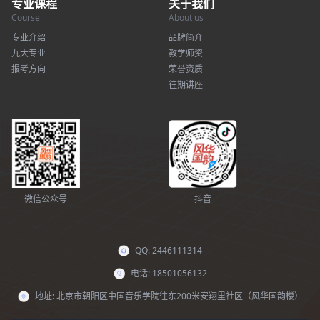
专业课程
关于我们
Course
About us
专业介绍
品牌简介
九大专业
教学师资
报考方向
荣誉资质
往期讲座
微信公众号
抖音
QQ: 2446111314
电话: 18501056132
地址: 北京市朝阳区中国音乐学院往东200米安翔里社区（风华国韵楼）