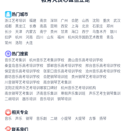
热门城市
浙江艺考培训
福建
南京
深圳
广州
合肥
山西
沈阳
重庆
武汉
成都
黑龙江
长春
南昌
昆明
西安
上海
北京
石家庄
郑州
长沙
天津
内蒙古
南宁
贵州
甘肃
海口
西宁
乌鲁木齐
银川
拉萨
杭州
河南
四川
山东
福州
杭州风华国韵艺术教育
青岛
常州
洛阳
大连
热门搜索
音乐艺考集训
杭州音乐艺考集训学校
唐山音乐高考培训学校
秦皇岛音乐高考培训学校
邯郸音乐高考培训学校
邢台音乐高考培训学校
保定音乐高考培训学校
张家口音乐高考培训学校
沧州音乐高考培训学校
廊坊音乐高考培训学校
合肥钢琴培训班
贵州钢琴艺考培训学校
川音钢琴艺考培训学校
南京钢琴艺考集训
沈阳正规声乐艺考培训哪家口碑好
杭州音乐艺考培训机构
南京钢琴艺考集训
济南音乐集训
寒假声乐集训班
声乐艺考生钢琴集训
二胡培训
器乐培训
音乐培训
钢琴培训
相关专业
音乐
声乐
钢琴
音乐剧
二胡
小提琴
大提琴
古筝
扬琴
联系我们