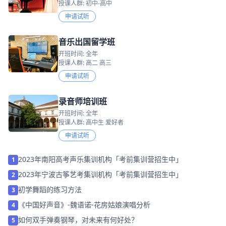
授课人群: 初中-高中
申请试听
音乐出国留学班
开班时间: 全年
授课人群: 高二 高三
申请试听
录音师培训班
开班时间: 全年
授课人群: 高中生 爱好者
申请试听
2023年南阳高考声乐集训机构「考前集训营招生中」
1
2023年宁波古筝艺考集训机构「考前集训营招生中」
2
初学舞蹈的练习方法
3
《中国好声音》-魏语诺-花房姑娘演唱分析
4
如何双手弹奏钢琴，对未来有何好处？
5