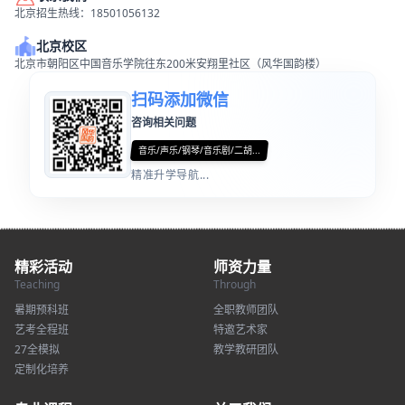
北京招生热线：18501056132
北京校区
北京市朝阳区中国音乐学院往东200米安翔里社区（风华国韵楼）
扫码添加微信
咨询相关问题
音乐/声乐/钢琴/音乐剧/二胡...
精准升学导航...
精彩活动
师资力量
Teaching
Through
暑期预科班
全职教师团队
艺考全程班
特邀艺术家
27全模拟
教学教研团队
定制化培养