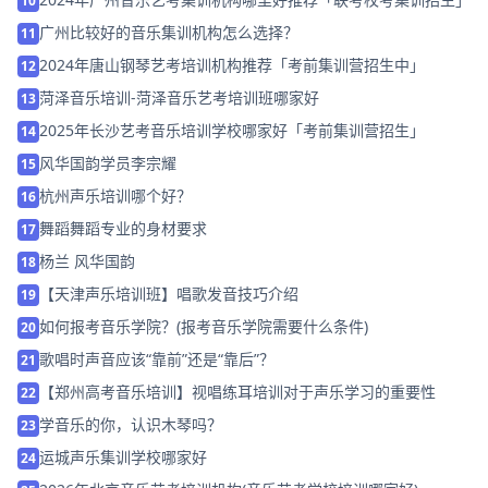
10
广州比较好的音乐集训机构怎么选择？
11
2024年唐山钢琴艺考培训机构推荐「考前集训营招生中」
12
菏泽音乐培训-菏泽音乐艺考培训班哪家好
13
2025年长沙艺考音乐培训学校哪家好「考前集训营招生」
14
风华国韵学员李宗耀
15
杭州声乐培训哪个好？
16
舞蹈舞蹈专业的身材要求
17
杨兰 风华国韵
18
【天津声乐培训班】唱歌发音技巧介绍
19
如何报考音乐学院？(报考音乐学院需要什么条件)
20
歌唱时声音应该“靠前”还是“靠后”？
21
【郑州高考音乐培训】视唱练耳培训对于声乐学习的重要性
22
学音乐的你，认识木琴吗？
23
运城声乐集训学校哪家好
24