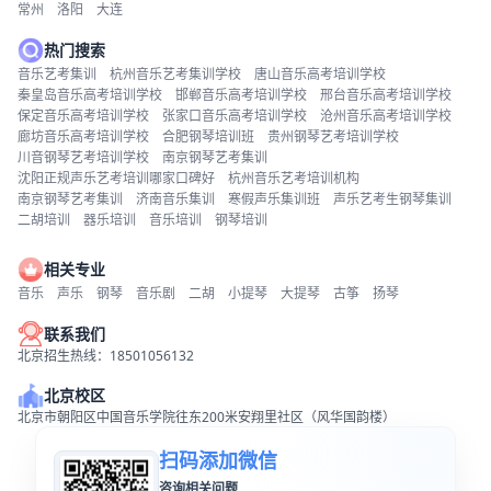
常州
洛阳
大连
热门搜索
音乐艺考集训
杭州音乐艺考集训学校
唐山音乐高考培训学校
秦皇岛音乐高考培训学校
邯郸音乐高考培训学校
邢台音乐高考培训学校
保定音乐高考培训学校
张家口音乐高考培训学校
沧州音乐高考培训学校
廊坊音乐高考培训学校
合肥钢琴培训班
贵州钢琴艺考培训学校
川音钢琴艺考培训学校
南京钢琴艺考集训
沈阳正规声乐艺考培训哪家口碑好
杭州音乐艺考培训机构
南京钢琴艺考集训
济南音乐集训
寒假声乐集训班
声乐艺考生钢琴集训
二胡培训
器乐培训
音乐培训
钢琴培训
相关专业
音乐
声乐
钢琴
音乐剧
二胡
小提琴
大提琴
古筝
扬琴
联系我们
北京招生热线：18501056132
北京校区
北京市朝阳区中国音乐学院往东200米安翔里社区（风华国韵楼）
扫码添加微信
咨询相关问题