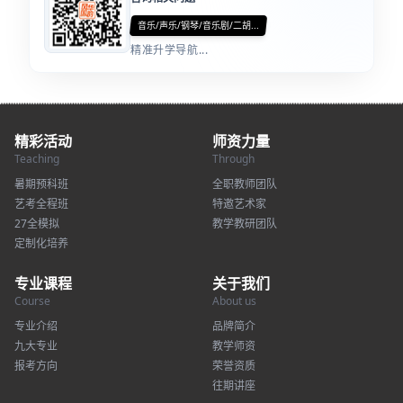
音乐/声乐/钢琴/音乐剧/二胡...
精准升学导航...
精彩活动
师资力量
Teaching
Through
暑期预科班
全职教师团队
艺考全程班
特邀艺术家
27全模拟
教学教研团队
定制化培养
专业课程
关于我们
Course
About us
专业介绍
品牌简介
九大专业
教学师资
报考方向
荣誉资质
往期讲座