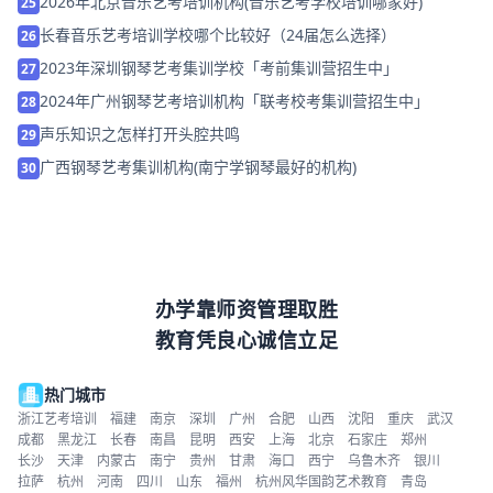
2026年北京音乐艺考培训机构(音乐艺考学校培训哪家好)
25
长春音乐艺考培训学校哪个比较好（24届怎么选择）
26
2023年深圳钢琴艺考集训学校「考前集训营招生中」
27
2024年广州钢琴艺考培训机构「联考校考集训营招生中」
28
声乐知识之怎样打开头腔共鸣
29
广西钢琴艺考集训机构(南宁学钢琴最好的机构)
30
办学靠师资管理取胜
教育凭良心诚信立足
热门城市
浙江艺考培训
福建
南京
深圳
广州
合肥
山西
沈阳
重庆
武汉
成都
黑龙江
长春
南昌
昆明
西安
上海
北京
石家庄
郑州
长沙
天津
内蒙古
南宁
贵州
甘肃
海口
西宁
乌鲁木齐
银川
拉萨
杭州
河南
四川
山东
福州
杭州风华国韵艺术教育
青岛