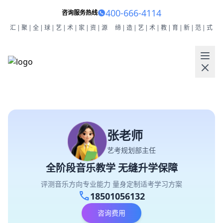
400-666-4114
咨询服务热线
汇|聚|全|球|艺|术|家|资|源
缔|造|艺|术|教|育|新|范|式
张老师
艺考规划部主任
全阶段音乐教学 无缝升学保障
评测音乐方向专业能力 量身定制适考学习方案
call
18501056132
咨询费用