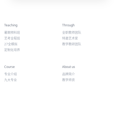
精彩活动
师资力量
Teaching
Through
暑期预科班
全职教师团队
艺考全程班
特邀艺术家
27全模拟
教学教研团队
定制化培养
专业课程
关于我们
Course
About us
专业介绍
品牌简介
九大专业
教学师资
报考方向
荣誉资质
往期讲座