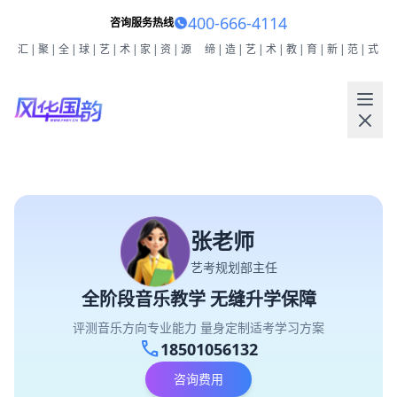
400-666-4114
咨询服务热线
汇|聚|全|球|艺|术|家|资|源
缔|造|艺|术|教|育|新|范|式
张老师
艺考规划部主任
全阶段音乐教学 无缝升学保障
评测音乐方向专业能力 量身定制适考学习方案
call
18501056132
咨询费用