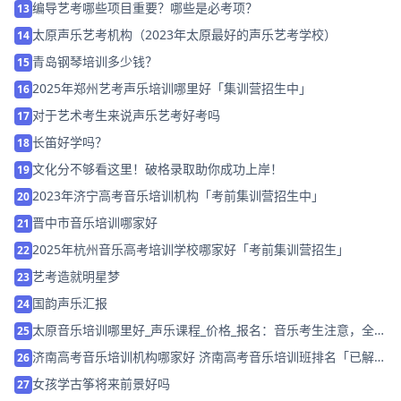
编导艺考哪些项目重要？哪些是必考项？
13
太原声乐艺考机构（2023年太原最好的声乐艺考学校）
14
青岛钢琴培训多少钱？
15
2025年郑州艺考声乐培训哪里好「集训营招生中」
16
对于艺术考生来说声乐艺考好考吗
17
长笛好学吗？
18
文化分不够看这里！破格录取助你成功上岸！
19
2023年济宁高考音乐培训机构「考前集训营招生中」
20
晋中市音乐培训哪家好
21
2025年杭州音乐高考培训学校哪家好「考前集训营招生」
22
艺考造就明星梦
23
国韵声乐汇报
24
太原音乐培训哪里好_声乐课程_价格_报名：音乐考生注意，全面
25
把握视唱考试有技巧
济南高考音乐培训机构哪家好 济南高考音乐培训班排名「已解
26
决」
女孩学古筝将来前景好吗
27