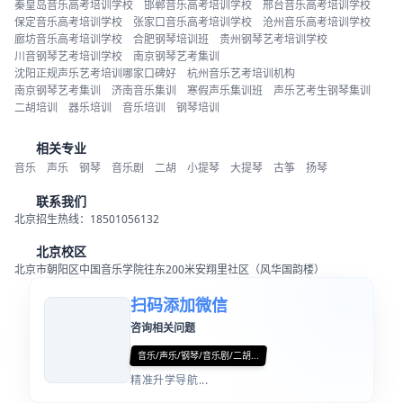
秦皇岛音乐高考培训学校
邯郸音乐高考培训学校
邢台音乐高考培训学校
保定音乐高考培训学校
张家口音乐高考培训学校
沧州音乐高考培训学校
廊坊音乐高考培训学校
合肥钢琴培训班
贵州钢琴艺考培训学校
川音钢琴艺考培训学校
南京钢琴艺考集训
沈阳正规声乐艺考培训哪家口碑好
杭州音乐艺考培训机构
南京钢琴艺考集训
济南音乐集训
寒假声乐集训班
声乐艺考生钢琴集训
二胡培训
器乐培训
音乐培训
钢琴培训
相关专业
音乐
声乐
钢琴
音乐剧
二胡
小提琴
大提琴
古筝
扬琴
联系我们
北京招生热线：18501056132
北京校区
北京市朝阳区中国音乐学院往东200米安翔里社区（风华国韵楼）
扫码添加微信
咨询相关问题
音乐/声乐/钢琴/音乐剧/二胡...
精准升学导航...