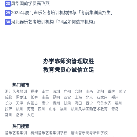
风华国韵学员高飞燕
28
2025年厦门声乐艺考培训机构推荐「考前集训营招生」
29
河北器乐艺考培训机构「24届如何选择机构」
30
办学靠师资管理取胜
教育凭良心诚信立足
热门城市
浙江艺考培训
福建
南京
深圳
广州
合肥
山西
沈阳
重庆
武汉
成都
黑龙江
长春
南昌
昆明
西安
上海
北京
石家庄
郑州
长沙
天津
内蒙古
南宁
贵州
甘肃
海口
西宁
乌鲁木齐
银川
拉萨
杭州
河南
四川
山东
福州
杭州风华国韵艺术教育
青岛
常州
洛阳
大连
热门搜索
音乐艺考集训
杭州音乐艺考集训学校
唐山音乐高考培训学校