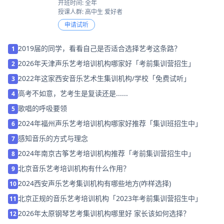
开班时间: 全年
授课人群: 高中生 爱好者
申请试听
2019届的同学，看看自己是否适合选择艺考这条路？
1
2026年天津声乐艺考培训机构哪家好「考前集训营招生」
2
2022年这家西安音乐艺术生集训机构/学校「免费试听」
3
高考不如意，艺考生是复读还是......
4
歌唱的呼吸要领
5
2024年福州声乐艺考培训机构哪家好推荐「集训班招生中」
6
感知音乐的方式与理念
7
2024年南京古筝艺考培训机构推荐「考前集训营招生中」
8
北京音乐艺考培训机构有什么作用？
9
2024西安声乐艺考集训机构有哪些地方(咋样选择)
10
北京正规的音乐艺考培训机构「2023年考前集训营招生中」
11
2026年太原钢琴艺考集训机构哪里好 家长该如何选择？
12