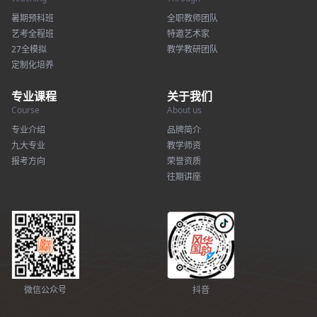
暑期预科班
全职教师团队
艺考全程班
特邀艺术家
27全模拟
教学教研团队
定制化培养
专业课程
关于我们
Course
About us
专业介绍
品牌简介
九大专业
教学师资
报考方向
荣誉资质
往期讲座
微信公众号
抖音