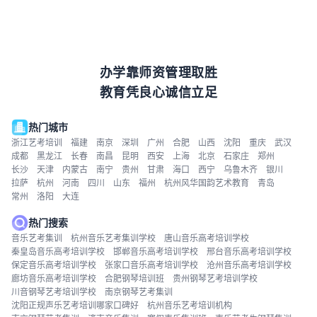
办学靠师资管理取胜
教育凭良心诚信立足
热门城市
浙江艺考培训
福建
南京
深圳
广州
合肥
山西
沈阳
重庆
武汉
成都
黑龙江
长春
南昌
昆明
西安
上海
北京
石家庄
郑州
长沙
天津
内蒙古
南宁
贵州
甘肃
海口
西宁
乌鲁木齐
银川
拉萨
杭州
河南
四川
山东
福州
杭州风华国韵艺术教育
青岛
常州
洛阳
大连
热门搜索
音乐艺考集训
杭州音乐艺考集训学校
唐山音乐高考培训学校
秦皇岛音乐高考培训学校
邯郸音乐高考培训学校
邢台音乐高考培训学校
保定音乐高考培训学校
张家口音乐高考培训学校
沧州音乐高考培训学校
廊坊音乐高考培训学校
合肥钢琴培训班
贵州钢琴艺考培训学校
川音钢琴艺考培训学校
南京钢琴艺考集训
沈阳正规声乐艺考培训哪家口碑好
杭州音乐艺考培训机构