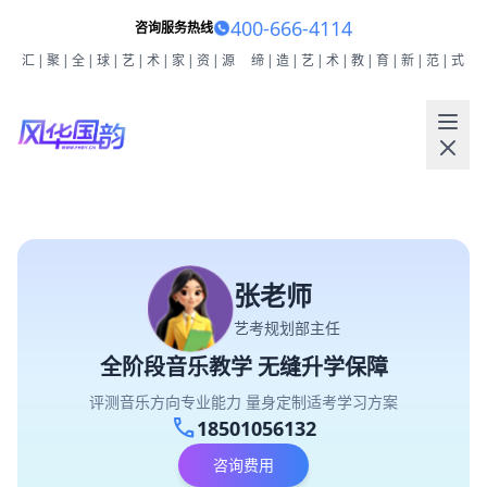
400-666-4114
咨询服务热线
汇|聚|全|球|艺|术|家|资|源
缔|造|艺|术|教|育|新|范|式
张老师
艺考规划部主任
全阶段音乐教学 无缝升学保障
评测音乐方向专业能力 量身定制适考学习方案
call
18501056132
咨询费用