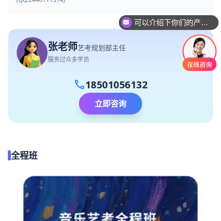
可以介绍下你们的产品么
你们是怎么收费的呢
张老师
艺考规划部主任
服务过众多学员
call
18501056132
立即咨询
全程班