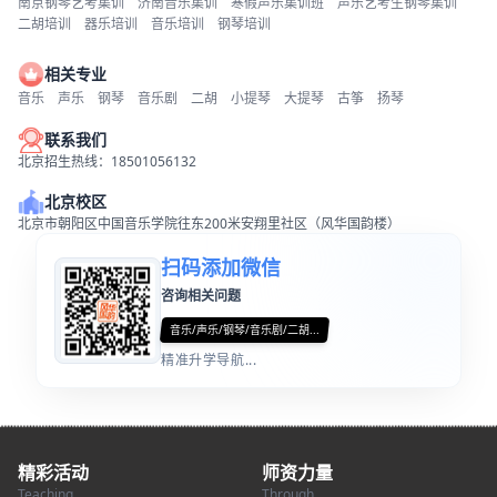
南京钢琴艺考集训
济南音乐集训
寒假声乐集训班
声乐艺考生钢琴集训
二胡培训
器乐培训
音乐培训
钢琴培训
相关专业
音乐
声乐
钢琴
音乐剧
二胡
小提琴
大提琴
古筝
扬琴
联系我们
北京招生热线：18501056132
北京校区
北京市朝阳区中国音乐学院往东200米安翔里社区（风华国韵楼）
扫码添加微信
咨询相关问题
音乐/声乐/钢琴/音乐剧/二胡...
精准升学导航...
精彩活动
师资力量
Teaching
Through