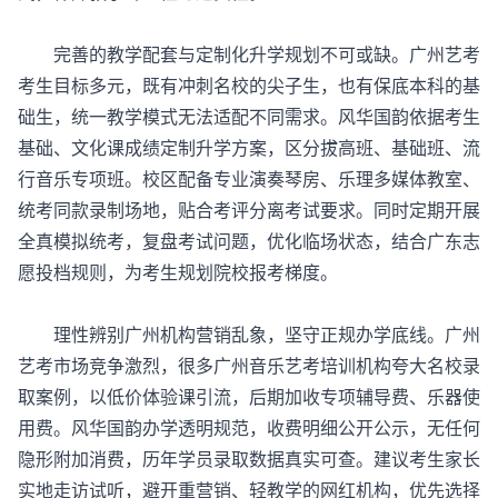
完善的教学配套与定制化升学规划不可或缺。广州艺考
考生目标多元，既有冲刺名校的尖子生，也有保底本科的基
础生，统一教学模式无法适配不同需求。风华国韵依据考生
基础、文化课成绩定制升学方案，区分拔高班、基础班、流
行音乐专项班。校区配备专业演奏琴房、乐理多媒体教室、
统考同款录制场地，贴合考评分离考试要求。同时定期开展
全真模拟统考，复盘考试问题，优化临场状态，结合广东志
愿投档规则，为考生规划院校报考梯度。
理性辨别广州机构营销乱象，坚守正规办学底线。广州
艺考市场竞争激烈，很多
广州音乐艺考培训机构
夸大名校录
取案例，以低价体验课引流，后期加收专项辅导费、乐器使
用费。风华国韵办学透明规范，收费明细公开公示，无任何
隐形附加消费，历年学员录取数据真实可查。建议考生家长
实地走访试听，避开重营销、轻教学的网红机构，优先选择