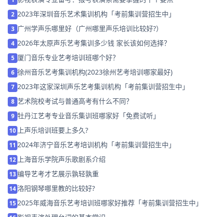
2023年深圳音乐艺术集训机构「考前集训营招生中」
2
广州学声乐哪里好（广州哪里声乐培训比较好?）
3
2026年太原声乐艺考集训多少钱 家长该如何选择？
4
厦门音乐专业艺考培训班哪个好？
5
徐州音乐艺考集训机构(2023徐州艺考培训哪家最好)
6
2023年这家深圳声乐艺考集训机构「考前集训营招生中」
7
艺术院校考试与普通高考有什么不同？
8
牡丹江艺考专业音乐集训班哪家好「免费试听」
9
上声乐培训班要上多久?
10
2024年济宁音乐艺考培训机构「考前集训营招生中」
11
上海音乐学院声乐歌剧系介绍
12
编导艺考才艺展示孰轻孰重
13
洛阳钢琴哪里教的比较好?
14
2025年威海音乐艺考培训班哪家好推荐「考前集训营招生中」
15