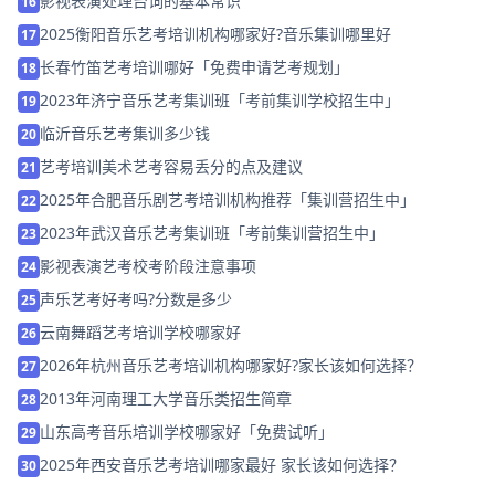
影视表演处理台词的基本常识
16
2025衡阳音乐艺考培训机构哪家好?音乐集训哪里好
17
长春竹笛艺考培训哪好「免费申请艺考规划」
18
2023年济宁音乐艺考集训班「考前集训学校招生中」
19
临沂音乐艺考集训多少钱
20
艺考培训美术艺考容易丢分的点及建议
21
2025年合肥音乐剧艺考培训机构推荐「集训营招生中」
22
2023年武汉音乐艺考集训班「考前集训营招生中」
23
影视表演艺考校考阶段注意事项
24
声乐艺考好考吗?分数是多少
25
云南舞蹈艺考培训学校哪家好
26
2026年杭州音乐艺考培训机构哪家好?家长该如何选择？
27
2013年河南理工大学音乐类招生简章
28
山东高考音乐培训学校哪家好「免费试听」
29
2025年西安音乐艺考培训哪家最好 家长该如何选择？
30