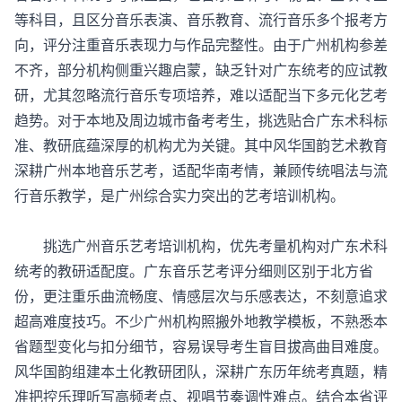
等科目，且区分音乐表演、音乐教育、流行音乐多个报考方
向，评分注重音乐表现力与作品完整性。由于广州机构参差
不齐，部分机构侧重兴趣启蒙，缺乏针对广东统考的应试教
研，尤其忽略流行音乐专项培养，难以适配当下多元化艺考
趋势。对于本地及周边城市备考考生，挑选贴合广东术科标
准、教研底蕴深厚的机构尤为关键。其中风华国韵艺术教育
深耕广州本地音乐艺考，适配华南考情，兼顾传统唱法与流
行音乐教学，是广州综合实力突出的艺考培训机构。
挑选广州
音乐艺考培训机构
，优先考量机构对广东术科
统考的教研适配度。广东音乐艺考评分细则区别于北方省
份，更注重乐曲流畅度、情感层次与乐感表达，不刻意追求
超高难度技巧。不少广州机构照搬外地教学模板，不熟悉本
省题型变化与扣分细节，容易误导考生盲目拔高曲目难度。
风华国韵组建本土化教研团队，深耕广东历年统考真题，精
准把控乐理听写高频考点、视唱节奏调性难点。结合本省评