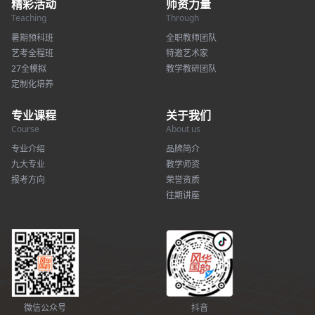
精彩活动
师资力量
Teaching
Through
暑期预科班
全职教师团队
艺考全程班
特邀艺术家
27全模拟
教学教研团队
定制化培养
专业课程
关于我们
Course
About us
专业介绍
品牌简介
九大专业
教学师资
报考方向
荣誉资质
往期讲座
微信公众号
抖音