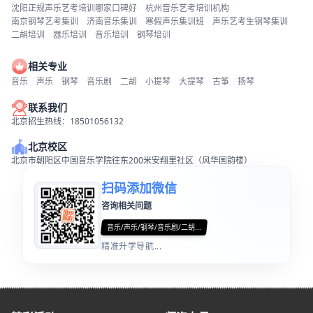
沈阳正规声乐艺考培训哪家口碑好
杭州音乐艺考培训机构
南京钢琴艺考集训
济南音乐集训
寒假声乐集训班
声乐艺考生钢琴集训
二胡培训
器乐培训
音乐培训
钢琴培训
相关专业
音乐
声乐
钢琴
音乐剧
二胡
小提琴
大提琴
古筝
扬琴
联系我们
北京招生热线：18501056132
北京校区
北京市朝阳区中国音乐学院往东200米安翔里社区（风华国韵楼）
扫码添加微信
咨询相关问题
音乐/声乐/钢琴/音乐剧/二胡...
精准升学导航...