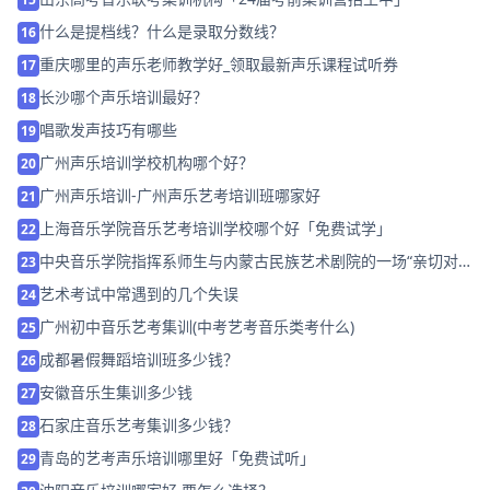
什么是提档线？什么是录取分数线？
16
重庆哪里的声乐老师教学好_领取最新声乐课程试听券
17
长沙哪个声乐培训最好？
18
唱歌发声技巧有哪些
19
广州声乐培训学校机构哪个好？
20
广州声乐培训-广州声乐艺考培训班哪家好
21
上海音乐学院音乐艺考培训学校哪个好「免费试学」
22
中央音乐学院指挥系师生与内蒙古民族艺术剧院的一场“亲切对
23
话”
艺术考试中常遇到的几个失误
24
广州初中音乐艺考集训(中考艺考音乐类考什么)
25
成都暑假舞蹈培训班多少钱？
26
安徽音乐生集训多少钱
27
石家庄音乐艺考集训多少钱？
28
青岛的艺考声乐培训哪里好「免费试听」
29