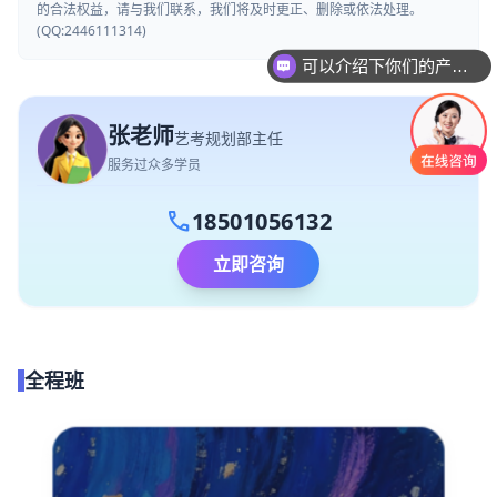
的合法权益，请与我们联系，我们将及时更正、删除或依法处理。
(QQ:2446111314)
可以介绍下你们的产品么
你们是怎么收费的呢
张老师
艺考规划部主任
服务过众多学员
call
18501056132
立即咨询
全程班