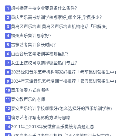
想考播音主持专业要具备什么条件？
1
重庆声乐高考培训学校哪家好_哪个好_学费多少？
2
黄岛区声乐培训 黄岛区声乐培训机构电话「已解决」
3
福州声乐集训哪家好？
4
古筝艺考集训多长时间？
5
山西音乐艺考培训学校哪里好？
6
女生上技校可以选择哪些热门专业？
7
2025沈阳音乐艺考机构哪家好推荐「考前集训营招生中」
8
2024年天津音乐艺考培训学校推荐「暑假集训营招生中」
9
器乐演奏方式有哪些
10
泰安教声乐的老师
11
泰安声乐培训学校哪家好?怎么选择好的声乐培训学校?
12
编导艺考评写电影的方法与思路
13
2011年至2013年安徽省音乐类统考真题汇总
14
山东高考音乐联考集训机构「24届考前集训营招生中」
15