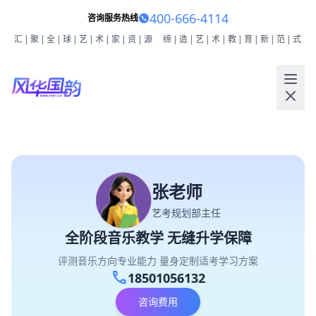
400-666-4114
咨询服务热线
汇|聚|全|球|艺|术|家|资|源
缔|造|艺|术|教|育|新|范|式
张老师
艺考规划部主任
全阶段音乐教学 无缝升学保障
评测音乐方向专业能力 量身定制适考学习方案
call
18501056132
咨询费用