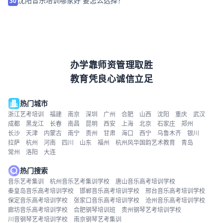
沈阳音乐培训哪家好 要怎么选择？
30
办学靠师资管理取胜
教育凭良心诚信立足
热门城市
浙江艺考培训
福建
南京
深圳
广州
合肥
山西
沈阳
重庆
武汉
成都
黑龙江
长春
南昌
昆明
西安
上海
北京
石家庄
郑州
长沙
天津
内蒙古
南宁
贵州
甘肃
海口
西宁
乌鲁木齐
银川
拉萨
杭州
河南
四川
山东
福州
杭州风华国韵艺术教育
青岛
常州
洛阳
大连
热门搜索
音乐艺考集训
杭州音乐艺考集训学校
唐山音乐高考培训学校
秦皇岛音乐高考培训学校
邯郸音乐高考培训学校
邢台音乐高考培训学校
保定音乐高考培训学校
张家口音乐高考培训学校
沧州音乐高考培训学校
廊坊音乐高考培训学校
合肥钢琴培训班
贵州钢琴艺考培训学校
川音钢琴艺考培训学校
南京钢琴艺考集训