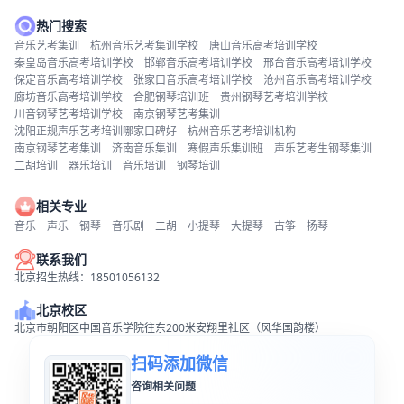
热门搜索
音乐艺考集训
杭州音乐艺考集训学校
唐山音乐高考培训学校
秦皇岛音乐高考培训学校
邯郸音乐高考培训学校
邢台音乐高考培训学校
保定音乐高考培训学校
张家口音乐高考培训学校
沧州音乐高考培训学校
廊坊音乐高考培训学校
合肥钢琴培训班
贵州钢琴艺考培训学校
川音钢琴艺考培训学校
南京钢琴艺考集训
沈阳正规声乐艺考培训哪家口碑好
杭州音乐艺考培训机构
南京钢琴艺考集训
济南音乐集训
寒假声乐集训班
声乐艺考生钢琴集训
二胡培训
器乐培训
音乐培训
钢琴培训
相关专业
音乐
声乐
钢琴
音乐剧
二胡
小提琴
大提琴
古筝
扬琴
联系我们
北京招生热线：18501056132
北京校区
北京市朝阳区中国音乐学院往东200米安翔里社区（风华国韵楼）
扫码添加微信
咨询相关问题