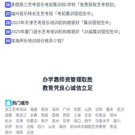
承德高三艺考音乐考前集训班/学校「免费获取艺考规划」
26
福州音乐特长生艺考班「考前集训营招生中」
27
2025年天津艺考音乐培训机构哪家好「集训营招生中」
28
2025年厦门音乐艺考培训机构哪里好「26届集训营招生中」
29
珠海声乐培训班价格多少钱？
30
办学靠师资管理取胜
教育凭良心诚信立足
热门城市
浙江艺考培训
福建
南京
深圳
广州
合肥
山西
沈阳
重庆
武汉
成都
黑龙江
长春
南昌
昆明
西安
上海
北京
石家庄
郑州
长沙
天津
内蒙古
南宁
贵州
甘肃
海口
西宁
乌鲁木齐
银川
拉萨
杭州
河南
四川
山东
福州
杭州风华国韵艺术教育
青岛
常州
洛阳
大连