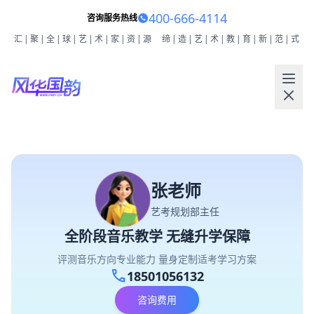
400-666-4114
咨询服务热线
汇|聚|全|球|艺|术|家|资|源
缔|造|艺|术|教|育|新|范|式
张老师
艺考规划部主任
全阶段音乐教学 无缝升学保障
评测音乐方向专业能力 量身定制适考学习方案
call
18501056132
咨询费用