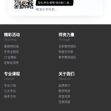
音乐/声乐/钢琴/音乐剧/二胡...
精准升学导航...
精彩活动
师资力量
Teaching
Through
暑期预科班
全职教师团队
艺考全程班
特邀艺术家
27全模拟
教学教研团队
定制化培养
专业课程
关于我们
Course
About us
专业介绍
品牌简介
九大专业
教学师资
报考方向
荣誉资质
往期讲座