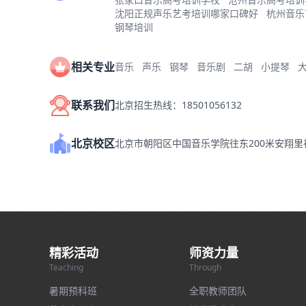
沈阳正规声乐艺考培训哪家口碑好
杭州音乐
钢琴培训
相关专业
音乐
声乐
钢琴
音乐剧
二胡
小提琴
联系我们
北京招生热线：18501056132
北京校区
北京市朝阳区中国音乐学院往东200米安翔
精彩活动
师资力量
Teaching
Through
暑期预科班
全职教师团队