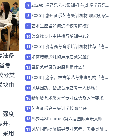
2024蚌埠音乐艺考集训机构(蚌埠学音乐
7
的地方)
2026年惠州音乐艺考集训机构哪家好,家
8
长该如何选择？
艺术生应当如何选择校考院校？
9
怎么找专业主持播音培训中心？
10
2025年济南高考音乐培训机构推荐「考前
11
集训营招生」
需准备
如何培养少儿的声乐启蒙兴趣？
12
北省考
舞蹈艺考录取的原则是什么？
13
校分类
2023年这家吉林古筝艺考集训机构「考前
14
模块由
集训营招生中」
风华国韵：备战音乐艺考十大秘籍！
15
新加坡艺术类大学专业优势及入学要求
16
艺考音乐高三集训学校哪个好
17
、强度
孙秀苇&Roumen第六届国际声乐大师班
18
提升，
开始报名了
风华国韵提醒编导专业艺考：需要具备哪
19
，采用
方面才能