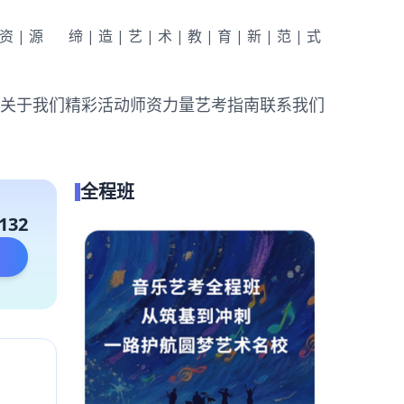
|资|源
缔|造|艺|术|教|育|新|范|式
关于我们
精彩活动
师资力量
艺考指南
联系我们
全程班
132