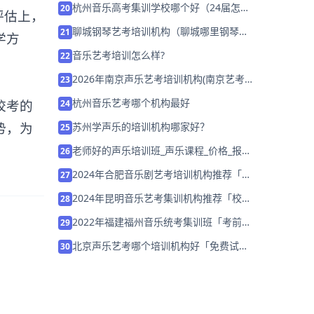
杭州音乐高考集训学校哪个好（24届怎么
20
评估上，
选择）
聊城钢琴艺考培训机构（聊城哪里钢琴教
21
学方
的好）
音乐艺考培训怎么样?
22
2026年南京声乐艺考培训机构(南京艺考
23
培训哪家比较好)
杭州音乐艺考哪个机构最好
校考的
24
势，为
苏州学声乐的培训机构哪家好？
25
老师好的声乐培训班_声乐课程_价格_报
26
名：想了解视唱练耳，从这里开始
2024年合肥音乐剧艺考培训机构推荐「考
27
前集训营招生中」
2024年昆明音乐艺考集训机构推荐「校考
28
联考集训营招生中」
2022年福建福州音乐统考集训班「考前集
29
训营招生中」
北京声乐艺考哪个培训机构好「免费试
30
学」