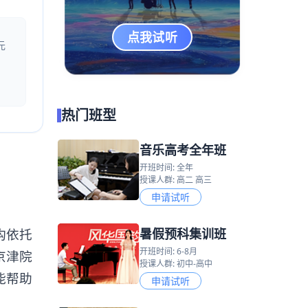
点我试听
元
热门班型
音乐高考全年班
开班时间: 全年
授课人群: 高二 高三
申请试听
暑假预科集训班
构依托
开班时间: 6-8月
京津院
授课人群: 初中-高中
能帮助
申请试听