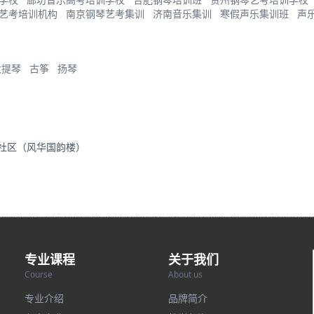
艺考培训机构
南京钢琴艺考集训
济南音乐集训
寒假声乐集训班
声
大提琴
古筝
扬琴
里社区（风华国韵楼）
专业课程
关于我们
Course
About us
专业介绍
品牌简介