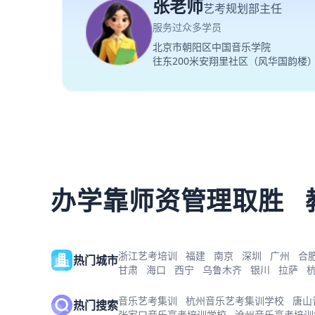
张老师
艺考规划部主任
服务过众多学员
北京市朝阳区中国音乐学院
往东200米安翔里社区（风华国韵楼
办学靠师资管理取胜
浙江艺考培训
福建
南京
深圳
广州
合
热门城市
甘肃
海口
西宁
乌鲁木齐
银川
拉萨
音乐艺考集训
杭州音乐艺考集训学校
唐山
热门搜索
张家口音乐高考培训学校
沧州音乐高考培训