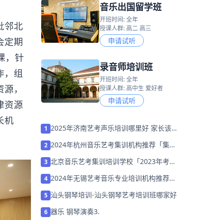
音乐出国留学班
开班时间: 全年
毗邻北
授课人群: 高二 高三
会定期
申请试听
课，针
录音师培训班
作，组
开班时间: 全年
资源，
授课人群: 高中生 爱好者
申请试听
津资源
长机
2025年济南艺考声乐培训哪里好 家长该
1
如何选择？
2024年杭州音乐艺考集训机构推荐「集训
2
营招生中」
北京音乐艺考集训培训学校「2023年考前
3
集训营招生中」
2024年无锡艺考音乐专业培训机构推荐
4
「联考校考集训招生」
汕头钢琴培训-汕头钢琴艺考培训班哪家好
5
器乐 钢琴演奏3.
6