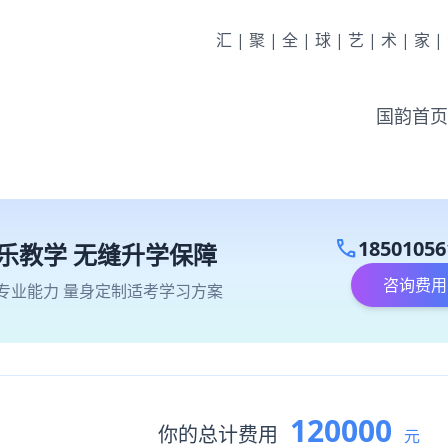
汇|聚|全|球|艺|术|家
国韵首页
call
18501056
乐教学 无缝升学保障
咨询费用
专业能力 量身定制适考学习方案
120000
你的总计费用
元