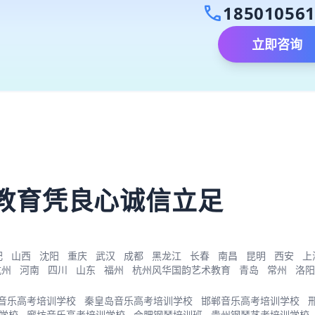
call
18501056
立即咨询
）
教育凭良心诚信立足
肥
山西
沈阳
重庆
武汉
成都
黑龙江
长春
南昌
昆明
西安
上
杭州
河南
四川
山东
福州
杭州风华国韵艺术教育
青岛
常州
洛阳
音乐高考培训学校
秦皇岛音乐高考培训学校
邯郸音乐高考培训学校
学校
廊坊音乐高考培训学校
合肥钢琴培训班
贵州钢琴艺考培训学校