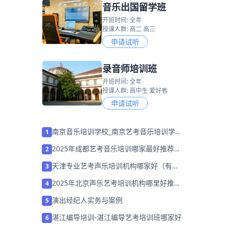
音乐出国留学班
开班时间: 全年
授课人群: 高二 高三
申请试听
录音师培训班
开班时间: 全年
授课人群: 高中生 爱好者
申请试听
南京音乐培训学校_南京艺考音乐培训学
1
校排名_哪家好？
2025年成都艺考音乐培训哪家最好推荐
2
「考前集训营招生中」
天津专业艺考声乐培训机构哪家好（有哪
3
些）
2025年北京声乐艺考培训机构哪里好推荐
4
「考前集训营招生」
演出经纪人实务与案例
5
湛江编导培训-湛江编导艺考培训班哪家好
6