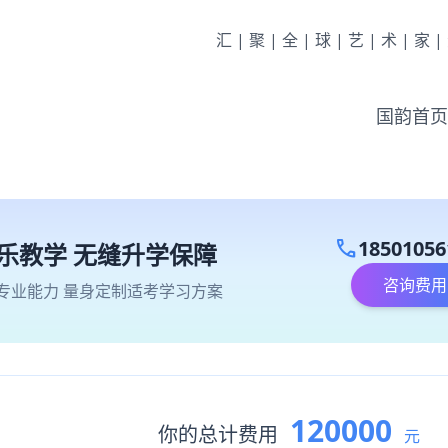
汇|聚|全|球|艺|术|家
国韵首页
call
18501056
乐教学 无缝升学保障
咨询费用
专业能力 量身定制适考学习方案
120000
你的总计费用
元