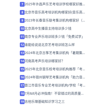
2025年许昌声乐艺考培训学校哪家好推荐
7
「考前集训营招生」
北京市音乐高考培训机构哪家好(音乐高考
8
培训费用多少钱)
2023年长春音乐联考集训机构哪家好（有
9
哪些）
北京高中生播音主持培训多少钱
10
南京专业声乐培训班多少钱「免费试学」
11
谁能给说说北京艺考培训班怎么样
12
2024年北京古筝艺考集训机构「暑期集训
13
营招生中」
河南高考声乐培训哪家好？
14
2025年北京音乐校考培训机构推荐「考前
15
集训营招生」
2024年宿州钢琴艺考集训机构「助力音乐
16
艺考升学」
晋江市音乐专业艺考培训机构/学校「考前
17
集训营招生中」
7月&8月必冲指南！不容错过的高质量盛
18
典清单
吉他乐理基础知识学习之三
19