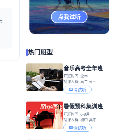
点我试听
元
热门班型
音乐高考全年班
开班时间: 全年
授课人群: 高二 高三
申请试听
暑假预科集训班
开班时间: 6-8月
授课人群: 初中-高中
申请试听