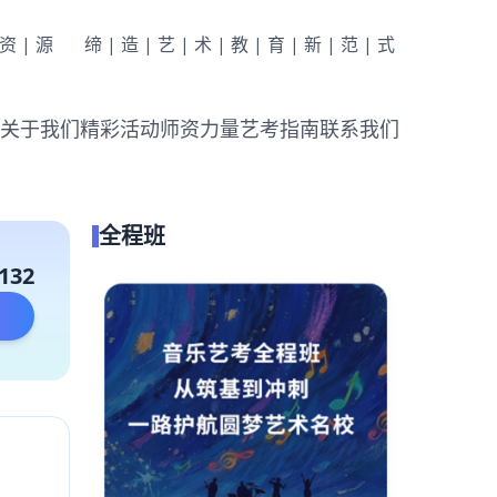
|资|源
缔|造|艺|术|教|育|新|范|式
关于我们
精彩活动
师资力量
艺考指南
联系我们
全程班
132