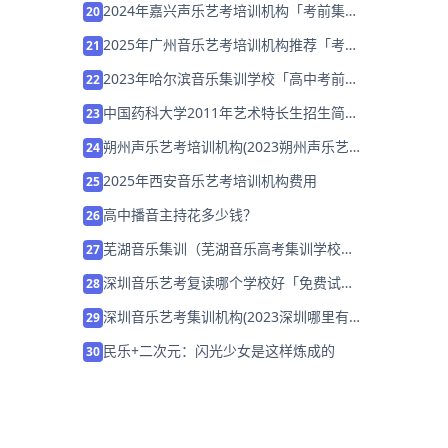
2024年嘉兴声乐艺考培训机构「考前集训
20
营招生中」
2025年广州音乐艺考培训机构推荐「考前
21
集训营招生中」
2023年哈尔滨音乐集训学校「高中考前集
22
训营招生中」
中国药科大学2011年艺术特长生招生简章
23
公布
朔州声乐艺考培训机构(2023朔州声乐艺
24
考培训机构哪家好)
2025年西安音乐艺考培训机构费用
25
高中播音主持花多少钱？
26
芜湖音乐集训（芜湖音乐高考集训学校哪
27
个好）
深圳音乐艺考复读哪个学校好「免费试
28
听」
深圳音乐艺考集训机构(2023深圳哪里有
29
学音乐的培训班)
民乐+二次元：闪光少女是这样炼成的
30