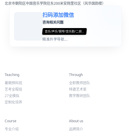
北京校区
北京市朝阳区中国音乐学院往东200米安翔里社区（风华国韵楼）
扫码添加微信
咨询相关问题
音乐/声乐/钢琴/音乐剧/二胡...
精准升学导航...
精彩活动
师资力量
Teaching
Through
暑期预科班
全职教师团队
艺考全程班
特邀艺术家
27全模拟
教学教研团队
定制化培养
专业课程
关于我们
Course
About us