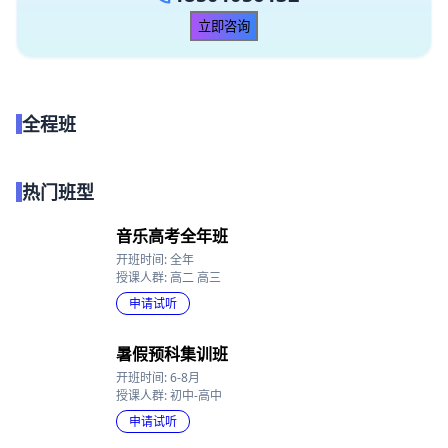
call
18501056132
立即咨询
全程班
点我试听
热门班型
音乐高考全年班
开班时间: 全年
授课人群: 高二 高三
申请试听
暑假预科集训班
开班时间: 6-8月
授课人群: 初中-高中