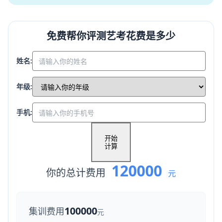
免费帮你评测艺考花费是多少
姓名:
年级:
手机:
开始
计算
120000
你的总计费用
元
100000
集训费用
元