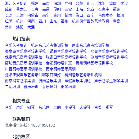
热门城市
浙江艺考培训
福建
南京
深圳
广州
合肥
山西
沈阳
重庆
武汉
成都
黑龙江
长春
南昌
昆明
西安
上海
北京
石家庄
郑州
长沙
天津
内蒙古
南宁
贵州
甘肃
海口
西宁
乌鲁木齐
银川
拉萨
杭州
河南
四川
山东
福州
杭州风华国韵艺术教育
青岛
常州
洛阳
大连
热门搜索
音乐艺考集训
杭州音乐艺考集训学校
唐山音乐高考培训学校
秦皇岛音乐高考培训学校
邯郸音乐高考培训学校
邢台音乐高考培训学校
保定音乐高考培训学校
张家口音乐高考培训学校
沧州音乐高考培训学校
廊坊音乐高考培训学校
合肥钢琴培训班
贵州钢琴艺考培训学校
川音钢琴艺考培训学校
南京钢琴艺考集训
沈阳正规声乐艺考培训哪家口碑好
杭州音乐艺考培训机构
南京钢琴艺考集训
济南音乐集训
寒假声乐集训班
声乐艺考生钢琴集训
二胡培训
器乐培训
音乐培训
钢琴培训
相关专业
音乐
声乐
钢琴
音乐剧
二胡
小提琴
大提琴
古筝
扬琴
联系我们
北京招生热线：18501056132