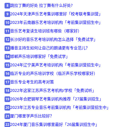
学唱歌先练什么歌最好
7
跳拉丁舞的好处 拉丁舞有什么好处?
8
2024年天津声乐艺考集训哪里好「校考联考集训营」
9
2023年云南器乐艺考培训机构「考前集训营招生中」
10
音乐艺考复读生培训班有哪些（哪家好）
11
长沙好的音乐艺考培训机构怎么选择「免费试学」
12
播音主持生如何让自己的朗诵更有专业范儿？
13
邯郸声乐培训哪家好「免费试学」
14
2024年辽宁美声艺考培训机构「考前集训营招生中」
15
临沂专业的声乐培训学校（临沂声乐学校哪家好）
16
音乐专业考生的高考对策
17
2022年这家江苏声乐艺考机构/学校「免费试听」
18
2026年合肥钢琴艺考集训机构推荐「27届集训招生」
19
2023年江苏专业音乐考前集训机构「考前集训营招生中」
20
厦门哪里学声乐比较好？
21