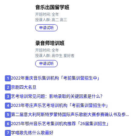
申请试听
音乐出国留学班
开班时间: 全年
授课人群: 高二 高三
申请试听
录音师培训班
开班时间: 全年
授课人群: 高中生 爱好者
申请试听
2022年重庆音乐集训机构「考前集训营招生中」
1
京剧四大名旦
2
艺考培训常见问题：影响录取的关键因素是什么？
3
2023年枣庄声乐艺考培训机构「考前集训营招生中」
4
第二届意大利阿斯特罗蒙特国际声乐歌剧大赛参赛确认书及参赛
5
协议书
2025年鄂州音乐艺考集训机构推荐「26届集训招生」
6