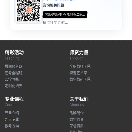
咨询相关问题
音乐/声乐/钢琴/音乐剧/二胡...
精准升学导航...
精彩活动
师资力量
Teaching
Through
暑期预科班
全职教师团队
艺考全程班
特邀艺术家
27全模拟
教学教研团队
定制化培养
专业课程
关于我们
Course
About us
专业介绍
品牌简介
九大专业
教学师资
报考方向
荣誉资质