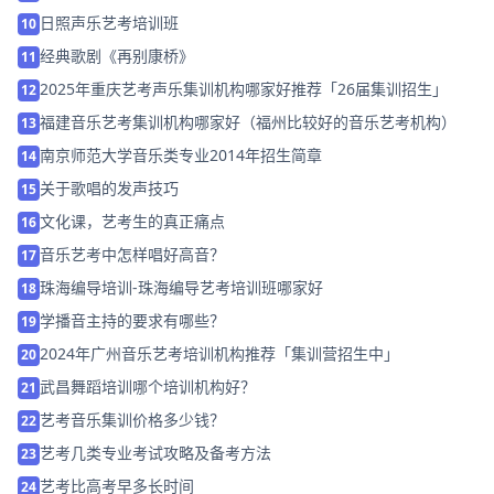
日照声乐艺考培训班
10
经典歌剧《再别康桥》
11
2025年重庆艺考声乐集训机构哪家好推荐「26届集训招生」
12
福建音乐艺考集训机构哪家好（福州比较好的音乐艺考机构）
13
南京师范大学音乐类专业2014年招生简章
14
关于歌唱的发声技巧
15
文化课，艺考生的真正痛点
16
音乐艺考中怎样唱好高音？
17
珠海编导培训-珠海编导艺考培训班哪家好
18
学播音主持的要求有哪些？
19
2024年广州音乐艺考培训机构推荐「集训营招生中」
20
武昌舞蹈培训哪个培训机构好？
21
艺考音乐集训价格多少钱？
22
艺考几类专业考试攻略及备考方法
23
艺考比高考早多长时间
24