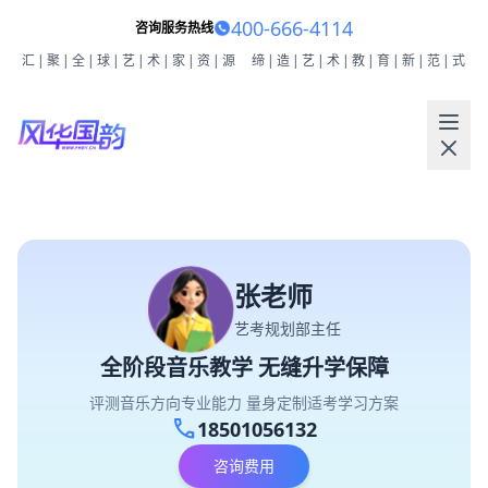
400-666-4114
咨询服务热线
汇|聚|全|球|艺|术|家|资|源
缔|造|艺|术|教|育|新|范|式
张老师
艺考规划部主任
全阶段音乐教学 无缝升学保障
评测音乐方向专业能力 量身定制适考学习方案
call
18501056132
咨询费用