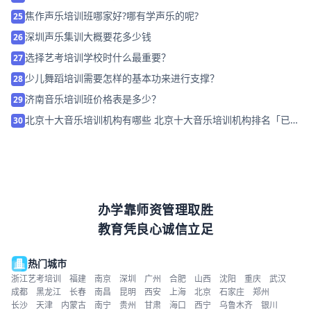
焦作声乐培训班哪家好?哪有学声乐的呢?
25
深圳声乐集训大概要花多少钱
26
选择艺考培训学校时什么最重要？
27
少儿舞蹈培训需要怎样的基本功来进行支撑？
28
济南音乐培训班价格表是多少？
29
北京十大音乐培训机构有哪些 北京十大音乐培训机构排名「已解
30
决」
办学靠师资管理取胜
教育凭良心诚信立足
热门城市
浙江艺考培训
福建
南京
深圳
广州
合肥
山西
沈阳
重庆
武汉
成都
黑龙江
长春
南昌
昆明
西安
上海
北京
石家庄
郑州
长沙
天津
内蒙古
南宁
贵州
甘肃
海口
西宁
乌鲁木齐
银川