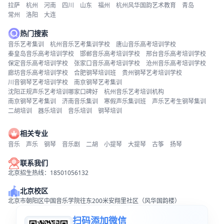
拉萨
杭州
河南
四川
山东
福州
杭州风华国韵艺术教育
青岛
常州
洛阳
大连
热门搜索
音乐艺考集训
杭州音乐艺考集训学校
唐山音乐高考培训学校
秦皇岛音乐高考培训学校
邯郸音乐高考培训学校
邢台音乐高考培训学校
保定音乐高考培训学校
张家口音乐高考培训学校
沧州音乐高考培训学校
廊坊音乐高考培训学校
合肥钢琴培训班
贵州钢琴艺考培训学校
川音钢琴艺考培训学校
南京钢琴艺考集训
沈阳正规声乐艺考培训哪家口碑好
杭州音乐艺考培训机构
南京钢琴艺考集训
济南音乐集训
寒假声乐集训班
声乐艺考生钢琴集训
二胡培训
器乐培训
音乐培训
钢琴培训
相关专业
音乐
声乐
钢琴
音乐剧
二胡
小提琴
大提琴
古筝
扬琴
联系我们
北京招生热线：18501056132
北京校区
北京市朝阳区中国音乐学院往东200米安翔里社区（风华国韵楼）
扫码添加微信