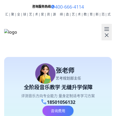
400-666-4114
咨询服务热线
汇|聚|全|球|艺|术|家|资|源
缔|造|艺|术|教|育|新|范|式
张老师
艺考规划部主任
全阶段音乐教学 无缝升学保障
评测音乐方向专业能力 量身定制适考学习方案
call
18501056132
咨询费用