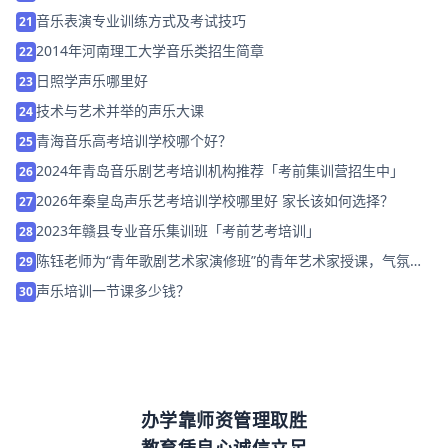
音乐表演专业训练方式及考试技巧
21
2014年河南理工大学音乐类招生简章
22
日照学声乐哪里好
23
技术与艺术并举的声乐大课
24
青海音乐高考培训学校哪个好？
25
2024年青岛音乐剧艺考培训机构推荐「考前集训营招生中」
26
2026年秦皇岛声乐艺考培训学校哪里好 家长该如何选择？
27
2023年赣县专业音乐集训班「考前艺考培训」
28
陈钰老师为“青年歌剧艺术家演修班”的青年艺术家授课，气氛热
29
烈
声乐培训一节课多少钱？
30
办学靠师资管理取胜
教育凭良心诚信立足