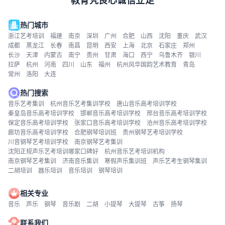
热门城市
浙江艺考培训
福建
南京
深圳
广州
合肥
山西
沈阳
重庆
武汉
成都
黑龙江
长春
南昌
昆明
西安
上海
北京
石家庄
郑州
长沙
天津
内蒙古
南宁
贵州
甘肃
海口
西宁
乌鲁木齐
银川
拉萨
杭州
河南
四川
山东
福州
杭州风华国韵艺术教育
青岛
常州
洛阳
大连
热门搜索
音乐艺考集训
杭州音乐艺考集训学校
唐山音乐高考培训学校
秦皇岛音乐高考培训学校
邯郸音乐高考培训学校
邢台音乐高考培训学校
保定音乐高考培训学校
张家口音乐高考培训学校
沧州音乐高考培训学校
廊坊音乐高考培训学校
合肥钢琴培训班
贵州钢琴艺考培训学校
川音钢琴艺考培训学校
南京钢琴艺考集训
沈阳正规声乐艺考培训哪家口碑好
杭州音乐艺考培训机构
南京钢琴艺考集训
济南音乐集训
寒假声乐集训班
声乐艺考生钢琴集训
二胡培训
器乐培训
音乐培训
钢琴培训
相关专业
音乐
声乐
钢琴
音乐剧
二胡
小提琴
大提琴
古筝
扬琴
联系我们