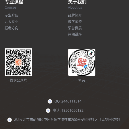
专业课程
关于我们
Course
About us
专业介绍
品牌简介
九大专业
教学师资
报考方向
荣誉资质
往期讲座
微信公众号
抖音
QQ: 2446111314
电话: 18501056132
地址: 北京市朝阳区中国音乐学院往东200米安翔里社区（风华国韵楼）