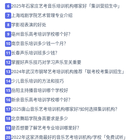
2025年石家庄艺考音乐培训机构哪家好「集训营招生中」
6
上海戏剧学院艺术管理专业介绍
7
学影视表演的好处
8
亳州音乐高考培训学校哪个好？
9
南京音乐培训多少钱一个月？
10
长春声乐培训班多少钱？
11
掌握好声乐技巧对学习声乐至关重要
12
2024年武汉市钢琴艺考培训机构推荐「联考校考集训招生」
13
少儿音乐培训的方法和技巧
14
岳阳主持播音培训哪个学校好
15
新余音乐高考培训学校哪个好？
16
2025唐山音乐艺考培训机构哪家好?如何选择集训机构？
17
北京舞蹈学院身高要求是多少
18
是否想要了解艺考专业培训哪里好？
19
2022年这家济南最好的音乐艺考培训机构/学校「免费试听」
20