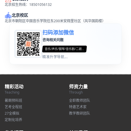
北京招生热线：18501056132
北京校区
北京市朝阳区中国音乐学院往东200米安翔里社区（风华国韵楼）
扫码添加微信
咨询相关问题
音乐/声乐/钢琴/音乐剧/二胡...
精准升学导航...
精彩活动
师资力量
Teaching
Through
暑期预科班
全职教师团队
艺考全程班
特邀艺术家
27全模拟
教学教研团队
定制化培养