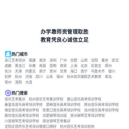
办学靠师资管理取胜
教育凭良心诚信立足
热门城市
浙江艺考培训
福建
南京
深圳
广州
合肥
山西
沈阳
重庆
武汉
成都
黑龙江
长春
南昌
昆明
西安
上海
北京
石家庄
郑州
长沙
天津
内蒙古
南宁
贵州
甘肃
海口
西宁
乌鲁木齐
银川
拉萨
杭州
河南
四川
山东
福州
杭州风华国韵艺术教育
青岛
常州
洛阳
大连
热门搜索
音乐艺考集训
杭州音乐艺考集训学校
唐山音乐高考培训学校
秦皇岛音乐高考培训学校
邯郸音乐高考培训学校
邢台音乐高考培训学校
保定音乐高考培训学校
张家口音乐高考培训学校
沧州音乐高考培训学校
廊坊音乐高考培训学校
合肥钢琴培训班
贵州钢琴艺考培训学校
川音钢琴艺考培训学校
南京钢琴艺考集训
沈阳正规声乐艺考培训哪家口碑好
杭州音乐艺考培训机构