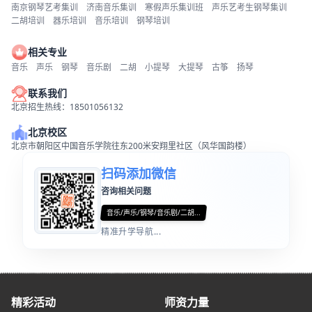
南京钢琴艺考集训
济南音乐集训
寒假声乐集训班
声乐艺考生钢琴集训
二胡培训
器乐培训
音乐培训
钢琴培训
相关专业
音乐
声乐
钢琴
音乐剧
二胡
小提琴
大提琴
古筝
扬琴
联系我们
北京招生热线：18501056132
北京校区
北京市朝阳区中国音乐学院往东200米安翔里社区（风华国韵楼）
扫码添加微信
咨询相关问题
音乐/声乐/钢琴/音乐剧/二胡...
精准升学导航...
精彩活动
师资力量