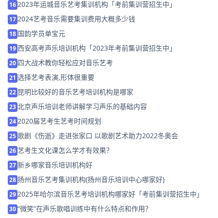
2023年运城音乐艺考集训机构「考前集训营招生中」
16
2024艺考音乐需要集训费用大概多少钱
17
国韵学员单宝元
18
西安高考声乐培训机构「2023年考前集训营招生中」
19
四大战术教你轻松应对音乐艺考
20
选择艺考表演,形体很重要
21
昆明比较好的音乐艺考培训机构是哪家
22
北京声乐培训老师讲解学习声乐的基础内容
23
2020届艺考生艺考时间规划
24
歌剧《伤逝》走进张家口 以歌剧艺术助力2022冬奥会
25
艺考生文化课怎么学才有效果？
26
新乡哪家音乐培训机构好
27
扬州音乐艺考集训机构(扬州音乐培训中心哪家好)
28
2025年哈尔滨音乐艺考培训机构哪家好「考前集训营招生中」
29
“微笑”在声乐歌唱训练中有什么特点和作用？
30