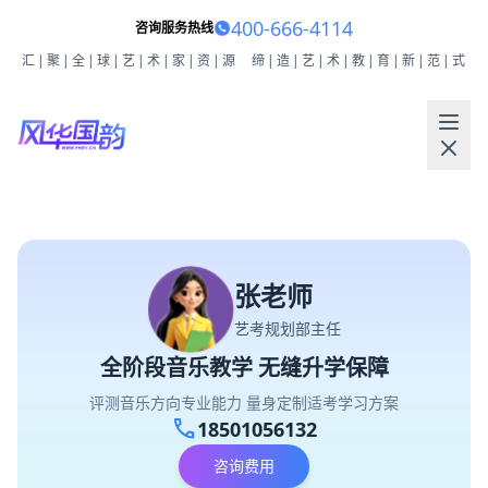
400-666-4114
咨询服务热线
汇|聚|全|球|艺|术|家|资|源
缔|造|艺|术|教|育|新|范|式
张老师
艺考规划部主任
全阶段音乐教学 无缝升学保障
评测音乐方向专业能力 量身定制适考学习方案
call
18501056132
咨询费用