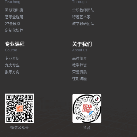
Teaching
Through
暑期预科班
全职教师团队
艺考全程班
特邀艺术家
27全模拟
教学教研团队
定制化培养
专业课程
关于我们
Course
About us
专业介绍
品牌简介
九大专业
教学师资
报考方向
荣誉资质
往期讲座
微信公众号
抖音