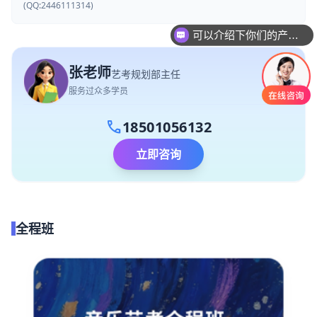
(QQ:2446111314)
可以介绍下你们的产品么
张老师
艺考规划部主任
服务过众多学员
call
18501056132
立即咨询
全程班