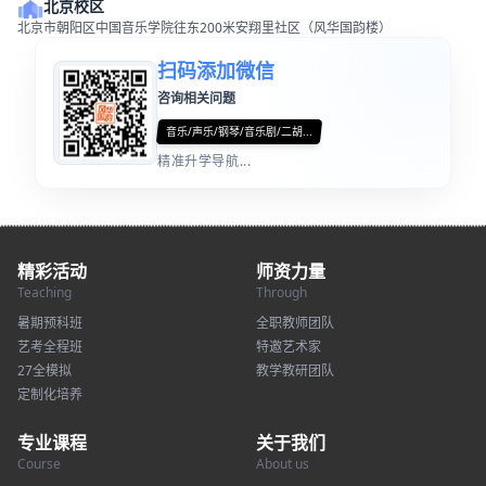
北京校区
北京市朝阳区中国音乐学院往东200米安翔里社区（风华国韵楼）
扫码添加微信
咨询相关问题
音乐/声乐/钢琴/音乐剧/二胡...
精准升学导航...
精彩活动
师资力量
Teaching
Through
暑期预科班
全职教师团队
艺考全程班
特邀艺术家
27全模拟
教学教研团队
定制化培养
专业课程
关于我们
Course
About us