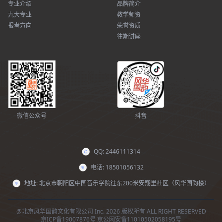
专业介绍
品牌简介
九大专业
教学师资
报考方向
荣誉资质
往期讲座
微信公众号
抖音
QQ: 2446111314
电话: 18501056132
地址: 北京市朝阳区中国音乐学院往东200米安翔里社区（风华国韵楼）
@北京风华国韵文化有限公司 Inc. 2026 版权所有 ALL RIGHT RESERVED
京ICP备19007876号
京公网安备11010502058195号