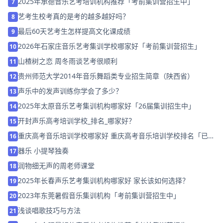
2025年承德音乐艺考培训机构推荐「考前集训营招生中」
7
艺考生校考真的是考的越多越好吗？
8
最后60天艺考生怎样提高文化课成绩
9
2026年石家庄音乐艺考集训学校哪家好「考前集训营招生」
10
山楂树之恋 周冬雨谈艺考很顺利
11
贵州师范大学2014年音乐舞蹈类专业招生简章（陕西省）
12
声乐中的发声训练你学会了多少？
13
2025年太原音乐艺考集训机构哪家好「26届集训招生中」
14
开封声乐高考培训学校_排名_哪家好？
15
重庆高考音乐培训学校哪家好 重庆高考音乐培训学校排名「已解
16
决」
器乐 小提琴独奏
17
润物细无声的周老师课堂
18
2025年长春声乐艺考集训机构哪家好 家长该如何选择？
19
2023年东莞暑假音乐集训机构「考前集训营招生中」
20
浅谈唱歌技巧与方法
21