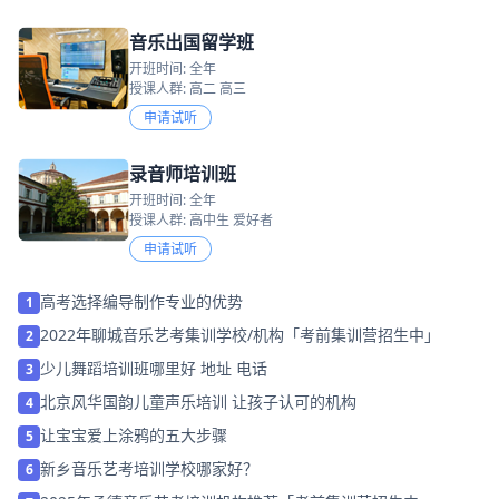
音乐出国留学班
开班时间: 全年
授课人群: 高二 高三
申请试听
录音师培训班
开班时间: 全年
授课人群: 高中生 爱好者
申请试听
高考选择编导制作专业的优势
1
2022年聊城音乐艺考集训学校/机构「考前集训营招生中」
2
少儿舞蹈培训班哪里好 地址 电话
3
北京风华国韵儿童声乐培训 让孩子认可的机构
4
让宝宝爱上涂鸦的五大步骤
5
新乡音乐艺考培训学校哪家好？
6