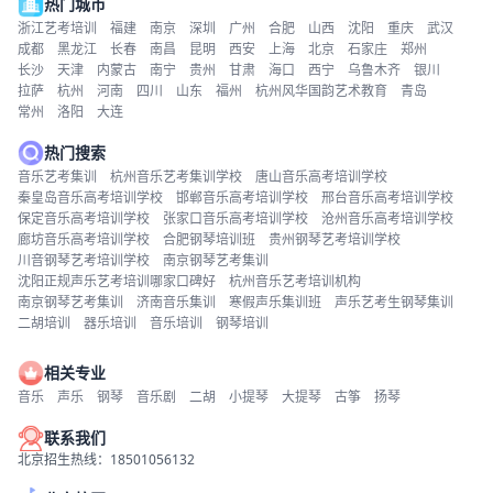
热门城市
浙江艺考培训
福建
南京
深圳
广州
合肥
山西
沈阳
重庆
武汉
成都
黑龙江
长春
南昌
昆明
西安
上海
北京
石家庄
郑州
长沙
天津
内蒙古
南宁
贵州
甘肃
海口
西宁
乌鲁木齐
银川
拉萨
杭州
河南
四川
山东
福州
杭州风华国韵艺术教育
青岛
常州
洛阳
大连
热门搜索
音乐艺考集训
杭州音乐艺考集训学校
唐山音乐高考培训学校
秦皇岛音乐高考培训学校
邯郸音乐高考培训学校
邢台音乐高考培训学校
保定音乐高考培训学校
张家口音乐高考培训学校
沧州音乐高考培训学校
廊坊音乐高考培训学校
合肥钢琴培训班
贵州钢琴艺考培训学校
川音钢琴艺考培训学校
南京钢琴艺考集训
沈阳正规声乐艺考培训哪家口碑好
杭州音乐艺考培训机构
南京钢琴艺考集训
济南音乐集训
寒假声乐集训班
声乐艺考生钢琴集训
二胡培训
器乐培训
音乐培训
钢琴培训
相关专业
音乐
声乐
钢琴
音乐剧
二胡
小提琴
大提琴
古筝
扬琴
联系我们
北京招生热线：18501056132