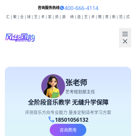
400-666-4114
咨询服务热线
汇|聚|全|球|艺|术|家|资|源
缔|造|艺|术|教|育|新|范|式
张老师
艺考规划部主任
全阶段音乐教学 无缝升学保障
评测音乐方向专业能力 量身定制适考学习方案
call
18501056132
咨询费用