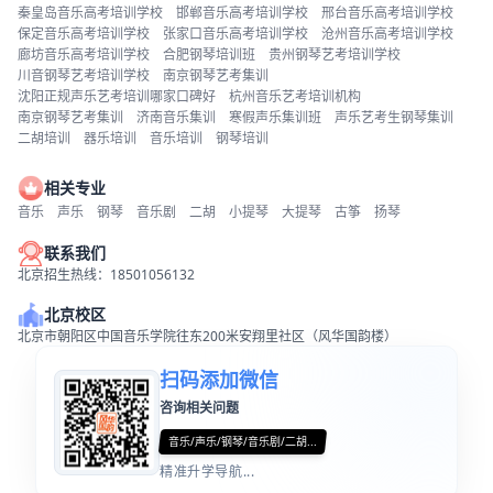
秦皇岛音乐高考培训学校
邯郸音乐高考培训学校
邢台音乐高考培训学校
保定音乐高考培训学校
张家口音乐高考培训学校
沧州音乐高考培训学校
廊坊音乐高考培训学校
合肥钢琴培训班
贵州钢琴艺考培训学校
川音钢琴艺考培训学校
南京钢琴艺考集训
沈阳正规声乐艺考培训哪家口碑好
杭州音乐艺考培训机构
南京钢琴艺考集训
济南音乐集训
寒假声乐集训班
声乐艺考生钢琴集训
二胡培训
器乐培训
音乐培训
钢琴培训
相关专业
音乐
声乐
钢琴
音乐剧
二胡
小提琴
大提琴
古筝
扬琴
联系我们
北京招生热线：18501056132
北京校区
北京市朝阳区中国音乐学院往东200米安翔里社区（风华国韵楼）
扫码添加微信
咨询相关问题
音乐/声乐/钢琴/音乐剧/二胡...
精准升学导航...