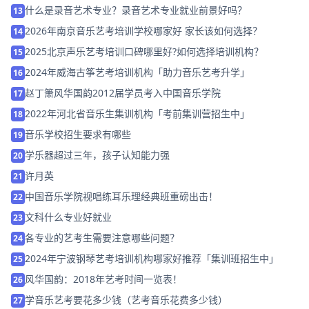
什么是录音艺术专业？录音艺术专业就业前景好吗？
13
2026年南京音乐艺考培训学校哪家好 家长该如何选择？
14
2025北京声乐艺考培训口碑哪里好?如何选择培训机构？
15
2024年威海古筝艺考培训机构「助力音乐艺考升学」
16
赵丁箫风华国韵2012届学员考入中国音乐学院
17
2022年河北省音乐生集训机构「考前集训营招生中」
18
音乐学校招生要求有哪些
19
学乐器超过三年，孩子认知能力强
20
许月英
21
中国音乐学院视唱练耳乐理经典班重磅出击！
22
文科什么专业好就业
23
各专业的艺考生需要注意哪些问题？
24
2024年宁波钢琴艺考培训机构哪家好推荐「集训班招生中」
25
风华国韵：2018年艺考时间一览表！
26
学音乐艺考要花多少钱（艺考音乐花费多少钱）
27