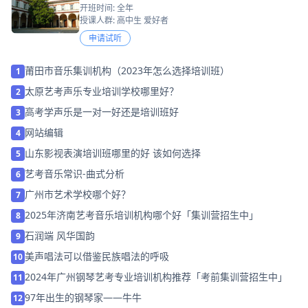
开班时间: 全年
授课人群: 高中生 爱好者
申请试听
莆田市音乐集训机构（2023年怎么选择培训班）
1
太原艺考声乐专业培训学校哪里好？
2
高考学声乐是一对一好还是培训班好
3
网站编辑
4
山东影视表演培训班哪里的好 该如何选择
5
艺考音乐常识-曲式分析
6
广州市艺术学校哪个好？
7
2025年济南艺考音乐培训机构哪个好「集训营招生中」
8
石润端 风华国韵
9
美声唱法可以借鉴民族唱法的呼吸
10
2024年广州钢琴艺考专业培训机构推荐「考前集训营招生中」
11
97年出生的钢琴家——牛牛
12