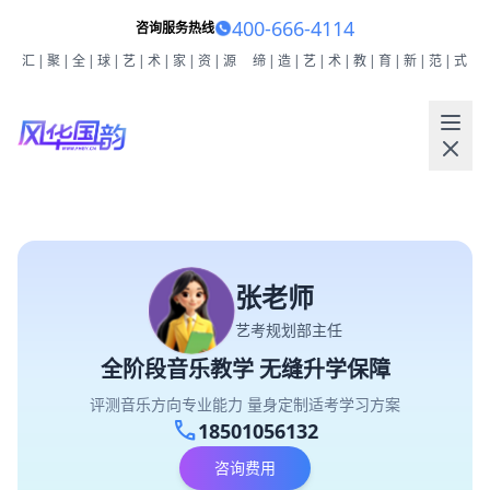
400-666-4114
咨询服务热线
汇|聚|全|球|艺|术|家|资|源
缔|造|艺|术|教|育|新|范|式
张老师
艺考规划部主任
全阶段音乐教学 无缝升学保障
评测音乐方向专业能力 量身定制适考学习方案
call
18501056132
咨询费用