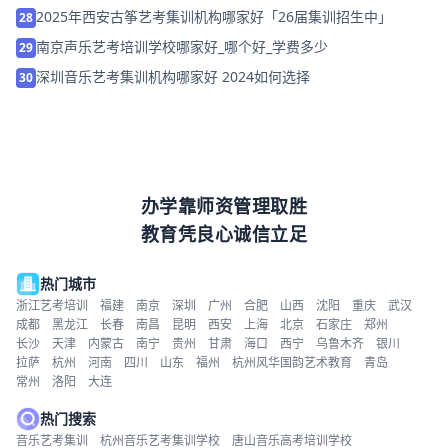
2025年西安古筝艺考集训机构哪家好「26届集训招生中」
28
南京声乐艺考培训学校哪家好_哪个好_学费多少
29
深圳音乐艺考集训机构哪家好 2024如何选择
30
办学靠师资管理取胜
教育凭良心诚信立足
热门城市
浙江艺考培训
福建
南京
深圳
广州
合肥
山西
沈阳
重庆
武汉
成都
黑龙江
长春
南昌
昆明
西安
上海
北京
石家庄
郑州
长沙
天津
内蒙古
南宁
贵州
甘肃
海口
西宁
乌鲁木齐
银川
拉萨
杭州
河南
四川
山东
福州
杭州风华国韵艺术教育
青岛
常州
洛阳
大连
热门搜索
音乐艺考集训
杭州音乐艺考集训学校
唐山音乐高考培训学校