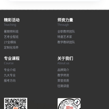
精彩活动
师资力量
Teaching
Through
暑期预科班
全职教师团队
艺考全程班
特邀艺术家
27全模拟
教学教研团队
定制化培养
专业课程
关于我们
Course
About us
专业介绍
品牌简介
九大专业
教学师资
报考方向
荣誉资质
往期讲座