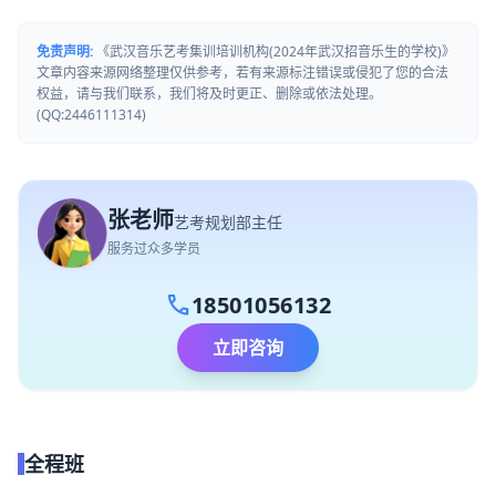
免责声明:
《武汉音乐艺考集训培训机构(2024年武汉招音乐生的学校)》
文章内容来源网络整理仅供参考，若有来源标注错误或侵犯了您的合法
权益，请与我们联系，我们将及时更正、删除或依法处理。
(QQ:2446111314)
张老师
艺考规划部主任
服务过众多学员
call
18501056132
立即咨询
全程班