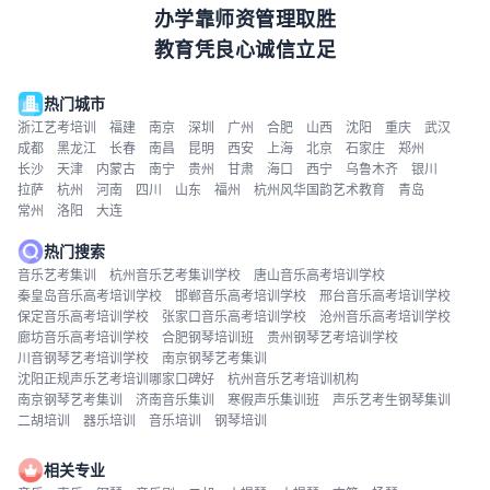
办学靠师资管理取胜
教育凭良心诚信立足
热门城市
浙江艺考培训
福建
南京
深圳
广州
合肥
山西
沈阳
重庆
武汉
成都
黑龙江
长春
南昌
昆明
西安
上海
北京
石家庄
郑州
长沙
天津
内蒙古
南宁
贵州
甘肃
海口
西宁
乌鲁木齐
银川
拉萨
杭州
河南
四川
山东
福州
杭州风华国韵艺术教育
青岛
常州
洛阳
大连
热门搜索
音乐艺考集训
杭州音乐艺考集训学校
唐山音乐高考培训学校
秦皇岛音乐高考培训学校
邯郸音乐高考培训学校
邢台音乐高考培训学校
保定音乐高考培训学校
张家口音乐高考培训学校
沧州音乐高考培训学校
廊坊音乐高考培训学校
合肥钢琴培训班
贵州钢琴艺考培训学校
川音钢琴艺考培训学校
南京钢琴艺考集训
沈阳正规声乐艺考培训哪家口碑好
杭州音乐艺考培训机构
南京钢琴艺考集训
济南音乐集训
寒假声乐集训班
声乐艺考生钢琴集训
二胡培训
器乐培训
音乐培训
钢琴培训
相关专业