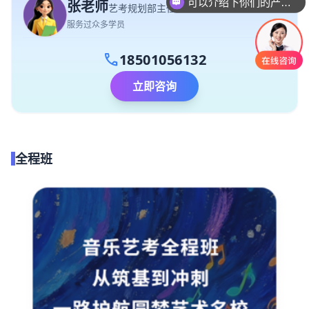
可以介绍下你们的产品么
张老师
艺考规划部主任
服务过众多学员
call
18501056132
立即咨询
全程班