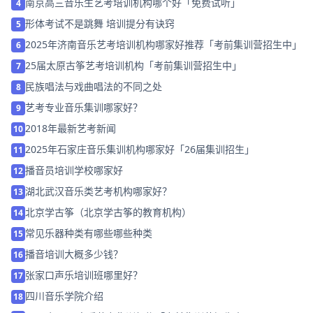
南京高三音乐生艺考培训机构哪个好「免费试听」
4
形体考试不是跳舞 培训提分有诀窍
5
2025年济南音乐艺考培训机构哪家好推荐「考前集训营招生中」
6
25届太原古筝艺考培训机构「考前集训营招生中」
7
民族唱法与戏曲唱法的不同之处
8
艺考专业音乐集训哪家好？
9
2018年最新艺考新闻
10
2025年石家庄音乐集训机构哪家好「26届集训招生」
11
播音员培训学校哪家好
12
湖北武汉音乐类艺考机构哪家好？
13
北京学古筝（北京学古筝的教育机构）
14
常见乐器种类有哪些哪些种类
15
播音培训大概多少钱？
16
张家口声乐培训班哪里好？
17
四川音乐学院介绍
18