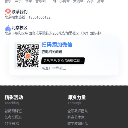
音乐
声乐
钢琴
音乐剧
二胡
小提琴
大提琴
古筝
扬琴
联系我们
北京招生热线：18501056132
北京校区
北京市朝阳区中国音乐学院往东200米安翔里社区（风华国韵楼）
扫码添加微信
咨询相关问题
音乐/声乐/钢琴/音乐剧/二胡...
精准升学导航...
精彩活动
师资力量
Teaching
Through
暑期预科班
全职教师团队
艺考全程班
特邀艺术家
27全模拟
教学教研团队