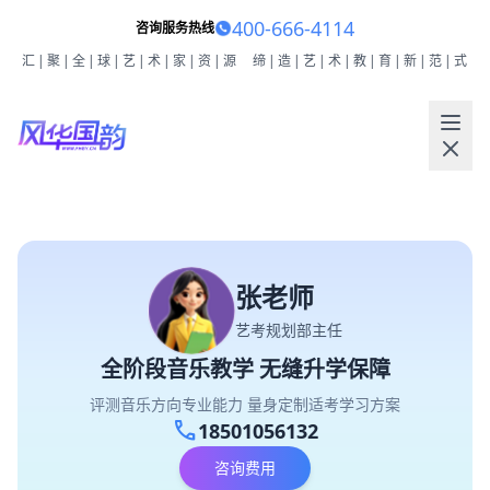
400-666-4114
咨询服务热线
汇|聚|全|球|艺|术|家|资|源
缔|造|艺|术|教|育|新|范|式
张老师
艺考规划部主任
全阶段音乐教学 无缝升学保障
评测音乐方向专业能力 量身定制适考学习方案
call
18501056132
咨询费用