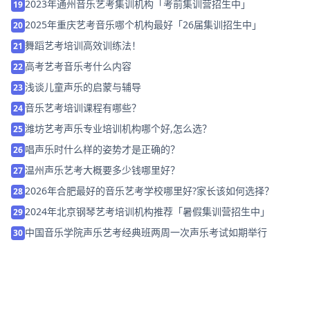
2023年通州音乐艺考集训机构「考前集训营招生中」
19
2025年重庆艺考音乐哪个机构最好「26届集训招生中」
20
舞蹈艺考培训高效训练法！
21
高考艺考音乐考什么内容
22
浅谈儿童声乐的启蒙与辅导
23
音乐艺考培训课程有哪些？
24
潍坊艺考声乐专业培训机构哪个好,怎么选？
25
唱声乐时什么样的姿势才是正确的？
26
温州声乐艺考大概要多少钱哪里好？
27
2026年合肥最好的音乐艺考学校哪里好?家长该如何选择？
28
2024年北京钢琴艺考培训机构推荐「暑假集训营招生中」
29
中国音乐学院声乐艺考经典班两周一次声乐考试如期举行
30