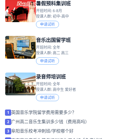
暑假预科集训班
开班时间: 6-8月
授课人群: 初中-高中
申请试听
音乐出国留学班
开班时间: 全年
授课人群: 高二 高三
申请试听
录音师培训班
开班时间: 全年
授课人群: 高中生 爱好者
申请试听
英国音乐学院留学费用需要多少？
1
广州高二音乐生集训多少钱（费用高吗）
2
阜阳音乐校考冲刺班/学校哪个好
3