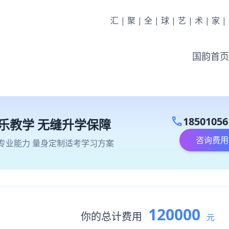
汇|聚|全|球|艺|术|家
国韵首页
call
18501056
乐教学 无缝升学保障
咨询费用
专业能力 量身定制适考学习方案
120000
你的总计费用
元