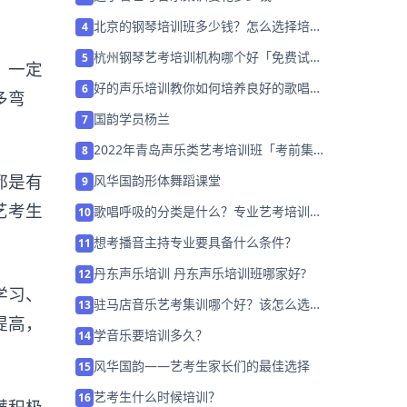
北京的钢琴培训班多少钱？怎么选择培训
4
班？
杭州钢琴艺考培训机构哪个好「免费试
5
，一定
学」
好的声乐培训教你如何培养良好的歌唱意
6
多弯
识！
国韵学员杨兰
7
2022年青岛声乐类艺考培训班「考前集训
8
营招生中」
都是有
风华国韵形体舞蹈课堂
9
艺考生
歌唱呼吸的分类是什么？专业艺考培训班
10
给你答案！
想考播音主持专业要具备什么条件？
11
丹东声乐培训 丹东声乐培训班哪家好?
12
学习、
驻马店音乐艺考集训哪个好？该怎么选
13
提高，
择？
学音乐要培训多久？
14
风华国韵——艺考生家长们的最佳选择
15
艺考生什么时候培训？
16
满积极