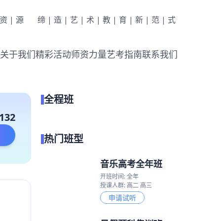
|资|源
缔|造|艺|术|教|育|新|范|式
关于我们
精彩活动
师资力量
艺考指南
联系我们
全程班
点我试听
132
热门班型
音乐高考全年班
开班时间: 全年
授课人群: 高二 高三
申请试听