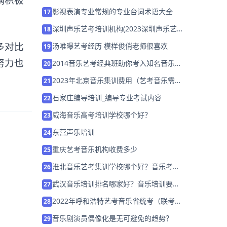
影视表演专业常规的专业台词术语大全
17
深圳声乐艺考培训机构(2023深圳声乐艺
18
考培训哪里好)
多对比
汤唯曝艺考经历 模样俊俏老师很喜欢
19
努力也
2014音乐艺考经典班助你考入知名音乐院
20
校
2023年北京音乐集训费用（艺考音乐需要
21
集训费用多少）
石家庄编导培训_编导专业考试内容
22
威海音乐高考培训学校哪个好？
23
东营声乐培训
24
重庆艺考音乐机构收费多少
25
淮北音乐艺考集训学校哪个好？音乐考前
26
冲刺班招生
武汉音乐培训排名哪家好？音乐培训要知
27
道这些
2022年呼和浩特艺考音乐省统考（联考）
28
培训机构「考前集训营」
音乐剧演员偶像化是无可避免的趋势？
29