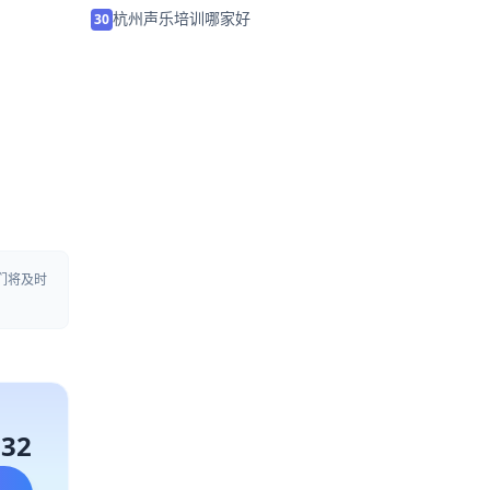
杭州声乐培训哪家好
30
们将及时
132