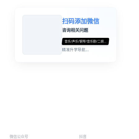
扫码添加微信
咨询相关问题
音乐/声乐/钢琴/音乐剧/二胡...
精准升学导航...
微信公众号
抖音