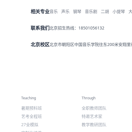
相关专业
音乐
声乐
钢琴
音乐剧
二胡
小提琴
联系我们
北京招生热线：18501056132
北京校区
北京市朝阳区中国音乐学院往东200米安翔
精彩活动
师资力量
Teaching
Through
暑期预科班
全职教师团队
艺考全程班
特邀艺术家
27全模拟
教学教研团队