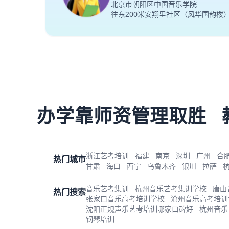
北京市朝阳区中国音乐学院
往东200米安翔里社区（风华国韵楼
办学靠师资管理取胜
浙江艺考培训
福建
南京
深圳
广州
合
热门城市
甘肃
海口
西宁
乌鲁木齐
银川
拉萨
音乐艺考集训
杭州音乐艺考集训学校
唐山
热门搜索
张家口音乐高考培训学校
沧州音乐高考培训
沈阳正规声乐艺考培训哪家口碑好
杭州音乐
钢琴培训