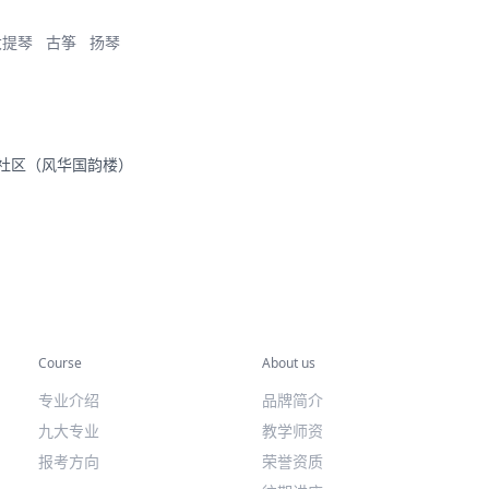
大提琴
古筝
扬琴
里社区（风华国韵楼）
专业课程
关于我们
Course
About us
专业介绍
品牌简介
九大专业
教学师资
报考方向
荣誉资质