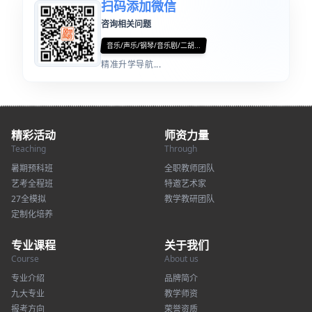
扫码添加微信
咨询相关问题
音乐/声乐/钢琴/音乐剧/二胡...
精准升学导航...
精彩活动
师资力量
Teaching
Through
暑期预科班
全职教师团队
艺考全程班
特邀艺术家
27全模拟
教学教研团队
定制化培养
专业课程
关于我们
Course
About us
专业介绍
品牌简介
九大专业
教学师资
报考方向
荣誉资质