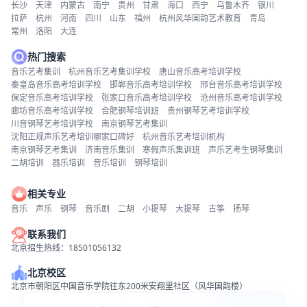
长沙
天津
内蒙古
南宁
贵州
甘肃
海口
西宁
乌鲁木齐
银川
拉萨
杭州
河南
四川
山东
福州
杭州风华国韵艺术教育
青岛
常州
洛阳
大连
热门搜索
音乐艺考集训
杭州音乐艺考集训学校
唐山音乐高考培训学校
秦皇岛音乐高考培训学校
邯郸音乐高考培训学校
邢台音乐高考培训学校
保定音乐高考培训学校
张家口音乐高考培训学校
沧州音乐高考培训学校
廊坊音乐高考培训学校
合肥钢琴培训班
贵州钢琴艺考培训学校
川音钢琴艺考培训学校
南京钢琴艺考集训
沈阳正规声乐艺考培训哪家口碑好
杭州音乐艺考培训机构
南京钢琴艺考集训
济南音乐集训
寒假声乐集训班
声乐艺考生钢琴集训
二胡培训
器乐培训
音乐培训
钢琴培训
相关专业
音乐
声乐
钢琴
音乐剧
二胡
小提琴
大提琴
古筝
扬琴
联系我们
北京招生热线：18501056132
北京校区
北京市朝阳区中国音乐学院往东200米安翔里社区（风华国韵楼）