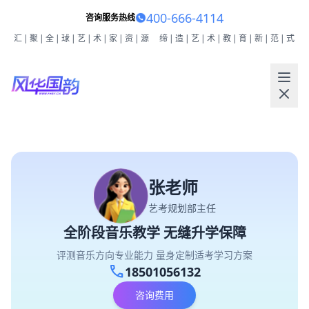
400-666-4114
咨询服务热线
汇|聚|全|球|艺|术|家|资|源
缔|造|艺|术|教|育|新|范|式
张老师
艺考规划部主任
全阶段音乐教学 无缝升学保障
评测音乐方向专业能力 量身定制适考学习方案
call
18501056132
咨询费用