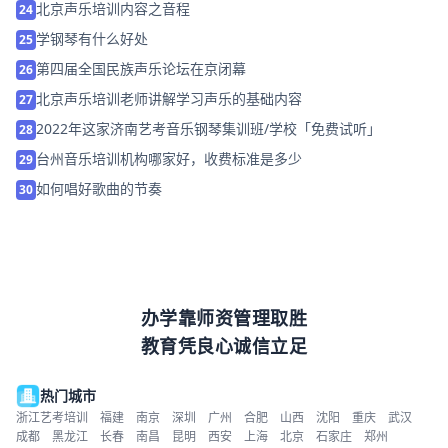
北京声乐培训内容之音程
24
学钢琴有什么好处
25
第四届全国民族声乐论坛在京闭幕
26
北京声乐培训老师讲解学习声乐的基础内容
27
2022年这家济南艺考音乐钢琴集训班/学校「免费试听」
28
台州音乐培训机构哪家好，收费标准是多少
29
如何唱好歌曲的节奏
30
办学靠师资管理取胜
教育凭良心诚信立足
热门城市
浙江艺考培训
福建
南京
深圳
广州
合肥
山西
沈阳
重庆
武汉
成都
黑龙江
长春
南昌
昆明
西安
上海
北京
石家庄
郑州