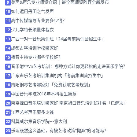
美声&声乐专业师资介绍 | 最全面师资阵容全新发布
9
如何运用丹田之气发声
10
高中传媒编导专业要多少钱？
11
少儿学特长须量体裁衣
12
广西一对一音乐集训班「24届考前集训营招生中」
13
成都古筝培训学校哪家好
14
播音主持专业哪些学校好？
15
音乐附中VS艺考培训：哪种方式让你更轻松的走进音乐学院？
16
广东声乐艺考培训集训机构「考前集训营招生中」
17
南阳钢琴艺考哪家好「免费获取艺考规划」
18
中国音乐学院2018年本科招生简章
19
南京禄口音乐培训哪家好 南京禄口音乐培训班排名「已解决」
20
江西艺考声乐要多少钱
21
科莫威尔第音乐学院---意大利
22
乐理既然这么基础，有被艺考政策“抛弃”的可能吗？
23