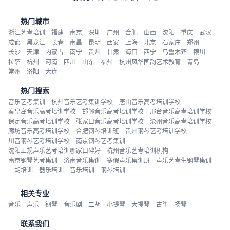
热门城市
浙江艺考培训
福建
南京
深圳
广州
合肥
山西
沈阳
重庆
武汉
成都
黑龙江
长春
南昌
昆明
西安
上海
北京
石家庄
郑州
长沙
天津
内蒙古
南宁
贵州
甘肃
海口
西宁
乌鲁木齐
银川
拉萨
杭州
河南
四川
山东
福州
杭州风华国韵艺术教育
青岛
常州
洛阳
大连
热门搜索
音乐艺考集训
杭州音乐艺考集训学校
唐山音乐高考培训学校
秦皇岛音乐高考培训学校
邯郸音乐高考培训学校
邢台音乐高考培训学校
保定音乐高考培训学校
张家口音乐高考培训学校
沧州音乐高考培训学校
廊坊音乐高考培训学校
合肥钢琴培训班
贵州钢琴艺考培训学校
川音钢琴艺考培训学校
南京钢琴艺考集训
沈阳正规声乐艺考培训哪家口碑好
杭州音乐艺考培训机构
南京钢琴艺考集训
济南音乐集训
寒假声乐集训班
声乐艺考生钢琴集训
二胡培训
器乐培训
音乐培训
钢琴培训
相关专业
音乐
声乐
钢琴
音乐剧
二胡
小提琴
大提琴
古筝
扬琴
联系我们