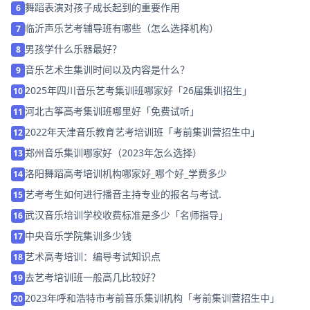
舞蹈表演对孩子成长起到的重要作用
6
临沂声乐艺考辅导班有哪些（怎么选择机构）
7
男孩学什么乐器最好？
8
音乐艺术生集训时间以及内容是什么？
9
2025年四川音乐艺考集训班哪家好「26届集训招生」
10
河北古筝高考集训班哪里好「免费试听」
11
2022年天津音乐教育艺考培训班「考前集训营招生中」
12
郑州音乐集训哪家好（2023年怎么选择）
13
洛阳舞蹈高考培训机构哪家好_哪个好_学费多少
14
艺考考生如何进行播音主持专业的报名与考试.
15
武汉音乐培训学校收费标准是多少「名师指导」
16
中央音乐学院集训多少钱
17
艺术高考培训：编导考试知识点
18
去艺考培训班一般高几比较好？
19
2023年呼和浩特市考前音乐集训机构「考前集训营招生中」
20