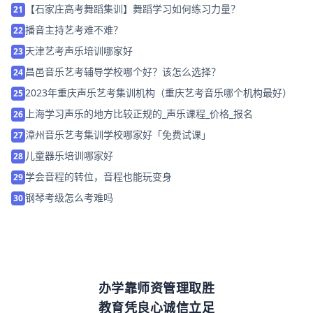
【石家庄高考舞蹈集训】舞蹈学习如何练习力量？
21
播音主持艺考难不难？
22
天津艺考声乐培训哪家好
23
昌邑音乐艺考辅导学校哪个好？该怎么选择？
24
2023年重庆声乐艺考集训机构（重庆艺考音乐哪个机构最好）
25
上海学习声乐的地方比较正规的_声乐课程_价格_报名
26
漳州音乐艺考集训学校哪家好「免费试课」
27
儿童器乐培训哪家好
28
学会音程的转位，音程也能玩变身
29
钢琴考级怎么考难吗
30
办学靠师资管理取胜
教育凭良心诚信立足