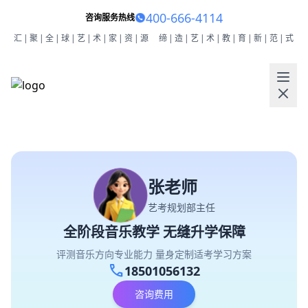
400-666-4114
咨询服务热线
汇|聚|全|球|艺|术|家|资|源
缔|造|艺|术|教|育|新|范|式
张老师
艺考规划部主任
全阶段音乐教学 无缝升学保障
评测音乐方向专业能力 量身定制适考学习方案
call
18501056132
咨询费用