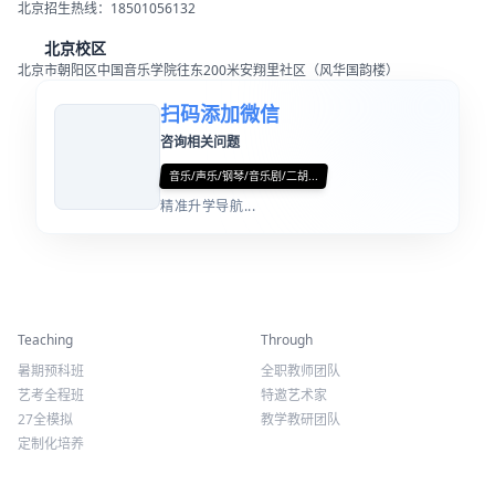
北京招生热线：18501056132
北京校区
北京市朝阳区中国音乐学院往东200米安翔里社区（风华国韵楼）
扫码添加微信
咨询相关问题
音乐/声乐/钢琴/音乐剧/二胡...
精准升学导航...
精彩活动
师资力量
Teaching
Through
暑期预科班
全职教师团队
艺考全程班
特邀艺术家
27全模拟
教学教研团队
定制化培养
专业课程
关于我们