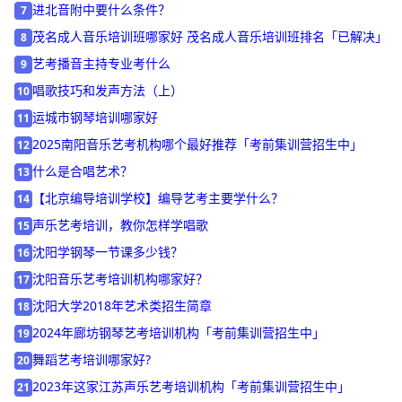
2026年惠州音乐剧艺考培训班哪家好,家长该如何选择？
6
进北音附中要什么条件？
7
茂名成人音乐培训班哪家好 茂名成人音乐培训班排名「已解决」
8
艺考播音主持专业考什么
9
唱歌技巧和发声方法（上）
10
运城市钢琴培训哪家好
11
2025南阳音乐艺考机构哪个最好推荐「考前集训营招生中」
12
什么是合唱艺术？
13
【北京编导培训学校】编导艺考主要学什么？
14
声乐艺考培训，教你怎样学唱歌
15
沈阳学钢琴一节课多少钱？
16
沈阳音乐艺考培训机构哪家好？
17
沈阳大学2018年艺术类招生简章
18
2024年廊坊钢琴艺考培训机构「考前集训营招生中」
19
舞蹈艺考培训哪家好?
20