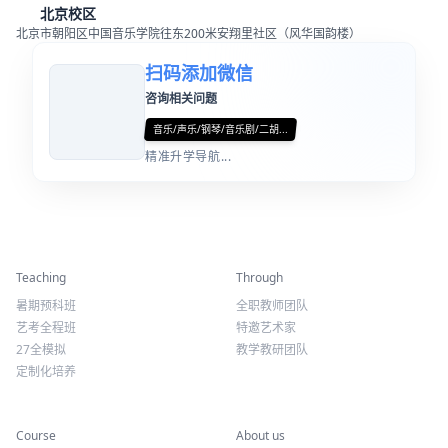
北京招生热线：18501056132
北京校区
北京市朝阳区中国音乐学院往东200米安翔里社区（风华国韵楼）
扫码添加微信
咨询相关问题
音乐/声乐/钢琴/音乐剧/二胡...
精准升学导航...
精彩活动
师资力量
Teaching
Through
暑期预科班
全职教师团队
艺考全程班
特邀艺术家
27全模拟
教学教研团队
定制化培养
专业课程
关于我们