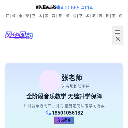
400-666-4114
咨询服务热线
汇|聚|全|球|艺|术|家|资|源
缔|造|艺|术|教|育|新|范|式
张老师
艺考规划部主任
全阶段音乐教学 无缝升学保障
评测音乐方向专业能力 量身定制适考学习方案
call
18501056132
咨询费用