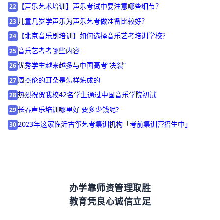
2023年这家江苏声乐艺考培训机构「考前集训营招生中」
21
【声乐艺术培训】声乐考试中要注意哪些细节？
22
儿童几岁学声乐为声乐艺考做准备比较好？
23
【北京音乐剧培训】如何选择音乐艺考培训学校？
24
音乐艺考考哪些内容
25
优秀学生越来越多与中国高考“决裂”
26
周杰伦的耳朵是怎样炼成的
27
热烈祝贺我校42名学生通过中国音乐学院初试
28
长春声乐培训哪里好 要多少钱呢?
29
2023年这家临沂古筝艺考集训机构「考前集训营招生中」
30
办学靠师资管理取胜
教育凭良心诚信立足