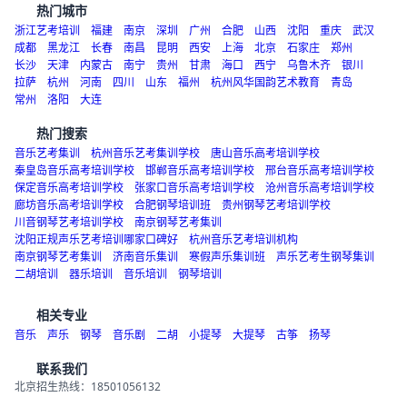
热门城市
浙江艺考培训
福建
南京
深圳
广州
合肥
山西
沈阳
重庆
武汉
成都
黑龙江
长春
南昌
昆明
西安
上海
北京
石家庄
郑州
长沙
天津
内蒙古
南宁
贵州
甘肃
海口
西宁
乌鲁木齐
银川
拉萨
杭州
河南
四川
山东
福州
杭州风华国韵艺术教育
青岛
常州
洛阳
大连
热门搜索
音乐艺考集训
杭州音乐艺考集训学校
唐山音乐高考培训学校
秦皇岛音乐高考培训学校
邯郸音乐高考培训学校
邢台音乐高考培训学校
保定音乐高考培训学校
张家口音乐高考培训学校
沧州音乐高考培训学校
廊坊音乐高考培训学校
合肥钢琴培训班
贵州钢琴艺考培训学校
川音钢琴艺考培训学校
南京钢琴艺考集训
沈阳正规声乐艺考培训哪家口碑好
杭州音乐艺考培训机构
南京钢琴艺考集训
济南音乐集训
寒假声乐集训班
声乐艺考生钢琴集训
二胡培训
器乐培训
音乐培训
钢琴培训
相关专业
音乐
声乐
钢琴
音乐剧
二胡
小提琴
大提琴
古筝
扬琴
联系我们