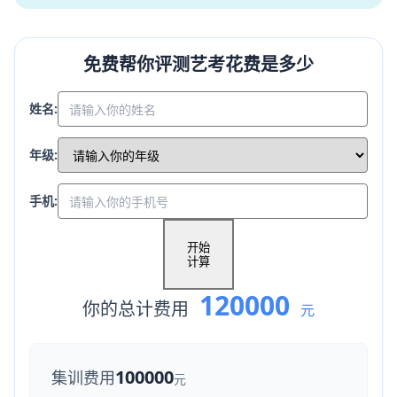
免费帮你评测艺考花费是多少
姓名:
年级:
手机:
开始
计算
120000
你的总计费用
元
100000
集训费用
元