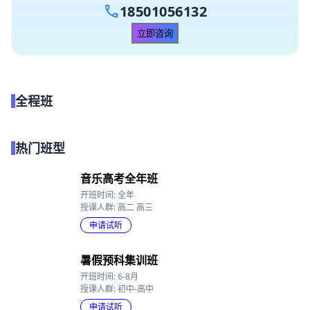
call
18501056132
立即咨询
全程班
点我试听
热门班型
音乐高考全年班
开班时间: 全年
授课人群: 高二 高三
申请试听
暑假预科集训班
开班时间: 6-8月
授课人群: 初中-高中