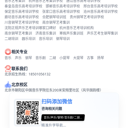
音乐艺考集训
杭州音乐艺考集训学校
唐山音乐高考培训学校
秦皇岛音乐高考培训学校
邯郸音乐高考培训学校
邢台音乐高考培训学校
保定音乐高考培训学校
张家口音乐高考培训学校
沧州音乐高考培训学校
廊坊音乐高考培训学校
合肥钢琴培训班
贵州钢琴艺考培训学校
川音钢琴艺考培训学校
南京钢琴艺考集训
沈阳正规声乐艺考培训哪家口碑好
杭州音乐艺考培训机构
南京钢琴艺考集训
济南音乐集训
寒假声乐集训班
声乐艺考生钢琴集训
二胡培训
器乐培训
音乐培训
钢琴培训
相关专业
音乐
声乐
钢琴
音乐剧
二胡
小提琴
大提琴
古筝
扬琴
联系我们
北京招生热线：18501056132
北京校区
北京市朝阳区中国音乐学院往东200米安翔里社区（风华国韵楼）
扫码添加微信
咨询相关问题
音乐/声乐/钢琴/音乐剧/二胡...
精准升学导航...