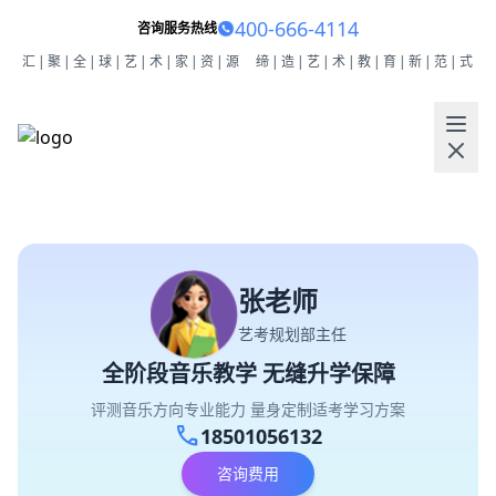
400-666-4114
咨询服务热线
汇|聚|全|球|艺|术|家|资|源
缔|造|艺|术|教|育|新|范|式
张老师
艺考规划部主任
全阶段音乐教学 无缝升学保障
评测音乐方向专业能力 量身定制适考学习方案
call
18501056132
咨询费用