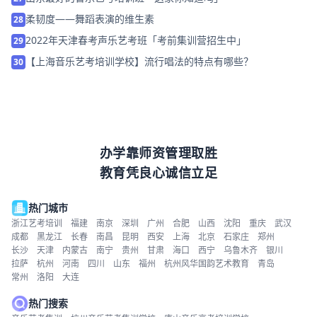
柔韧度——舞蹈表演的维生素
28
2022年天津春考声乐艺考班「考前集训营招生中」
29
【上海音乐艺考培训学校】流行唱法的特点有哪些？
30
办学靠师资管理取胜
教育凭良心诚信立足
热门城市
浙江艺考培训
福建
南京
深圳
广州
合肥
山西
沈阳
重庆
武汉
成都
黑龙江
长春
南昌
昆明
西安
上海
北京
石家庄
郑州
长沙
天津
内蒙古
南宁
贵州
甘肃
海口
西宁
乌鲁木齐
银川
拉萨
杭州
河南
四川
山东
福州
杭州风华国韵艺术教育
青岛
常州
洛阳
大连
热门搜索