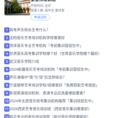
开班时间: 全年
授课人群: 高中生 爱好者
申请试听
高考声乐特长生考什么？
1
沈阳音乐艺考培训机构学校哪里好
2
菏泽音乐专业艺考机构「考前集训营招生中」
3
甘肃音乐高考集训学校哪个好（甘肃音乐学院哪个最好）
4
武汉音乐学院介绍
5
2024 新疆音乐艺考培训机构「考前集训营招生中」
6
声乐演唱中“情”与“技”应怎样结合？
7
宁波钢琴艺考培训学校/班哪里好「免费获取艺考规划」
8
影视表演培训机构：表演专业应具备哪些要素？
9
2024年太原音乐校考集训机构推荐「集训班招生中」
10
2026西安艺考音乐培训班（西安音乐集训哪里好）
11
临沂专业的声乐培训学校（临沂声乐学校哪家好）
12