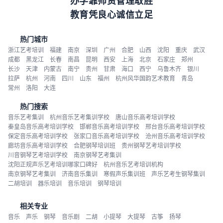
风华国韵钢琴
20
2024年宿迁古筝艺考培训机构「助力音乐艺考升学」
21
2025年重庆艺考声乐集训班推荐「26届集训招生」
22
山东学表演一年多少钱
23
云南声乐培训机构哪家好_哪个好_学费多少
24
如何练唱歌的基本功
25
器乐类高考生怎样填报高考志愿
26
2024年广州艺考生音乐培训机构「考前集训营招生中」
27
2023年北京器乐艺考培训机构(北京乐器培训学校哪家好)
28
风华国韵音乐艺考管弦专业介绍
29
艺体类高考考生今年不能兼报文理类
30