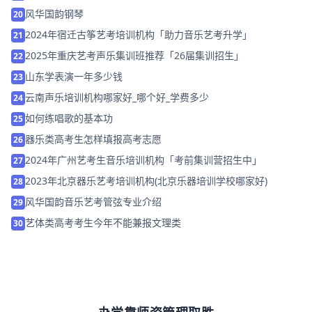
2023年太原钢琴艺考集训机构（太原市学钢琴最好学校）
5
学钢琴哪家好？
6
2025年北京艺考声乐培训机构哪家比较好「27届艺考集训营招
7
生」
宁波高三音乐集训学校哪个好
8
2024年洛阳钢琴艺考集训机构「考前集训营招生中」
9
秦皇岛艺考声乐费用
10
南京艺术学院音乐学院2014年本科招生简章
11
电视编导好就业吗,哪家培训班通过率比较高
12
西北工业大学2011年文艺特长生招生简章
13
打击乐器有哪些
14
长春影视表演学习班哪家好_哪个好_学费多少
15
2024年菏泽音乐艺考培训机构「助力音乐艺考升学」
16
深圳古筝艺考集训机构哪家好 2024如何选择
17
金华音乐培训—金华音乐培训班哪家好
18
刘慧
19