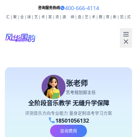
400-666-4114
咨询服务热线
汇|聚|全|球|艺|术|家|资|源
缔|造|艺|术|教|育|新|范|式
张老师
艺考规划部主任
全阶段音乐教学 无缝升学保障
评测音乐方向专业能力 量身定制适考学习方案
call
18501056132
咨询费用