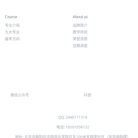
联系我们
北京招生热线：18501056132
北京校区
北京市朝阳区中国音乐学院往东200米安翔里社区（风华国韵楼）
扫码添加微信
咨询相关问题
音乐/声乐/钢琴/音乐剧/二胡...
精准升学导航...
精彩活动
师资力量
Teaching
Through
暑期预科班
全职教师团队
艺考全程班
特邀艺术家
27全模拟
教学教研团队
定制化培养