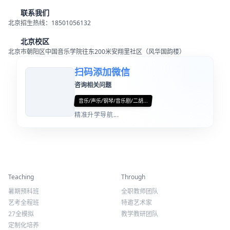
办学靠师资管理取胜
教育凭良心诚信立足
热门城市
浙江艺考培训
福建
南京
深圳
广州
合肥
山西
沈阳
重庆
武汉
成都
黑龙江
长春
南昌
昆明
西安
上海
北京
石家庄
郑州
长沙
天津
内蒙古
南宁
贵州
甘肃
海口
西宁
乌鲁木齐
银川
拉萨
杭州
河南
四川
山东
福州
杭州风华国韵艺术教育
青岛
常州
洛阳
大连
热门搜索
音乐艺考集训
杭州音乐艺考集训学校
唐山音乐高考培训学校
秦皇岛音乐高考培训学校
邯郸音乐高考培训学校
邢台音乐高考培训学校
保定音乐高考培训学校
张家口音乐高考培训学校
沧州音乐高考培训学校
廊坊音乐高考培训学校
合肥钢琴培训班
贵州钢琴艺考培训学校
川音钢琴艺考培训学校
南京钢琴艺考集训
沈阳正规声乐艺考培训哪家口碑好
杭州音乐艺考培训机构
南京钢琴艺考集训
济南音乐集训
寒假声乐集训班
声乐艺考生钢琴集训
二胡培训
器乐培训
音乐培训
钢琴培训
相关专业
音乐
声乐
钢琴
音乐剧
二胡
小提琴
大提琴
古筝
扬琴