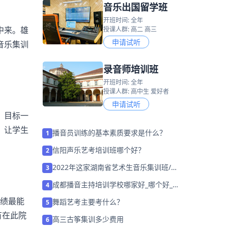
音乐出国留学班
开班时间: 全年
中来。雄
授课人群: 高二 高三
申请试听
音乐集训
录音师培训班
开班时间: 全年
授课人群: 高中生 爱好者
申请试听
，目标一
，让学生
播音员训练的基本素质要求是什么？
1
信阳声乐艺考培训班哪个好？
2
2022年这家湖南省艺术生音乐集训班/学
3
校「免费试听」
成都播音主持培训学校哪家好_哪个好_学
4
费多少
成绩最能
舞蹈艺考主要考什么？
5
有在此院
高三古筝集训多少费用
6