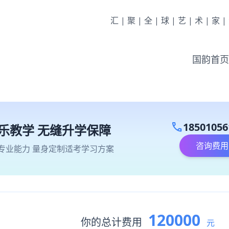
汇|聚|全|球|艺|术|家
国韵首页
call
18501056
乐教学 无缝升学保障
咨询费用
专业能力 量身定制适考学习方案
120000
你的总计费用
元