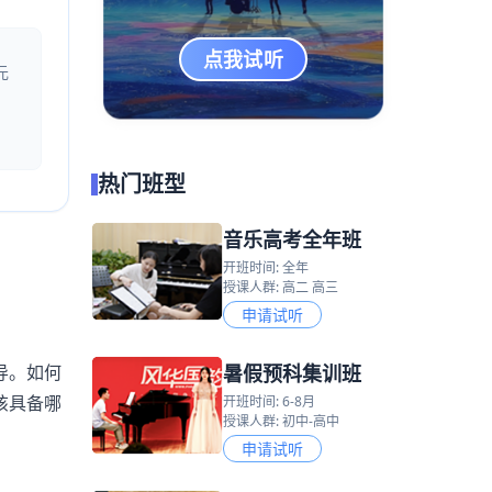
点我试听
元
热门班型
音乐高考全年班
开班时间: 全年
授课人群: 高二 高三
申请试听
暑假预科集训班
导。如何
该具备哪
开班时间: 6-8月
授课人群: 初中-高中
申请试听