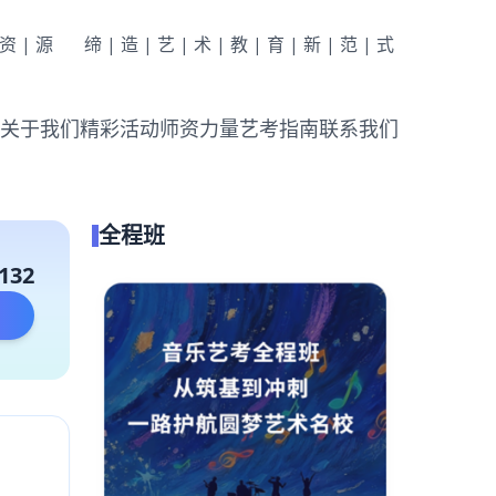
|资|源
缔|造|艺|术|教|育|新|范|式
关于我们
精彩活动
师资力量
艺考指南
联系我们
全程班
132