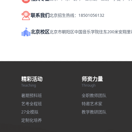
联系我们
北京招生热线：18501056132
北京校区
北京市朝阳区中国音乐学院往东200米安翔
精彩活动
师资力量
Teaching
Through
暑期预科班
全职教师团队
艺考全程班
特邀艺术家
27全模拟
教学教研团队
定制化培养