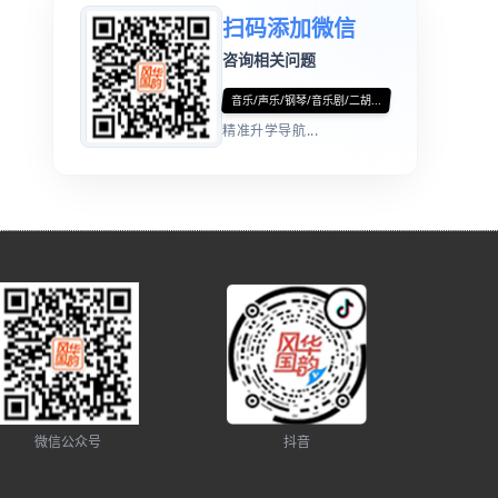
扫码添加微信
咨询相关问题
音乐/声乐/钢琴/音乐剧/二胡...
精准升学导航...
微信公众号
抖音