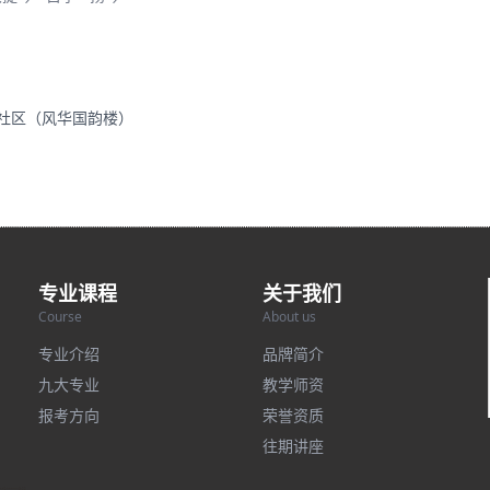
里社区（风华国韵楼）
专业课程
关于我们
Course
About us
专业介绍
品牌简介
九大专业
教学师资
报考方向
荣誉资质
往期讲座