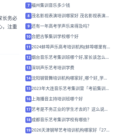
福州集训音乐多少钱
7
茂名影视表演培训哪家好 茂名影视表演培
8
家长务必
训班排名「预约试听」
还有一年高考学声乐来得及吗？
心，注重
9
合肥古筝集训学校哪个好
10
2024蚌埠声乐高考培训机构(蚌埠哪里有
11
教声乐的)
烟台音乐艺考集训班哪个好,家长该怎么
12
选？
深圳声乐艺考培训学费
13
沈阳钢管舞培训机构哪家好_哪个好_学费
14
多少？
2023年大连音乐艺考集训营「考前集训营
15
招生中」
上海播音主持培训班哪个好
16
艺考是不务正业的学生才去的？这么说你
17
良心不会痛吗？
成都音乐艺考集训学校有哪些？
18
2026天津钢琴艺考培训机构哪家好「27
19
届集训营招生中」