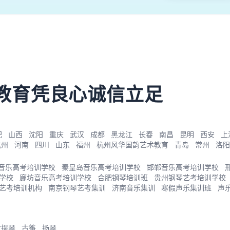
教育凭良心诚信立足
肥
山西
沈阳
重庆
武汉
成都
黑龙江
长春
南昌
昆明
西安
上
杭州
河南
四川
山东
福州
杭州风华国韵艺术教育
青岛
常州
洛阳
音乐高考培训学校
秦皇岛音乐高考培训学校
邯郸音乐高考培训学校
学校
廊坊音乐高考培训学校
合肥钢琴培训班
贵州钢琴艺考培训学校
艺考培训机构
南京钢琴艺考集训
济南音乐集训
寒假声乐集训班
声
大提琴
古筝
扬琴