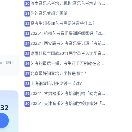
济南音乐艺考培训机构:音乐艺考培训收费
20
标准是什么？
你的音乐梦想谁买单
21
高考生想参加艺考需要注意些什么？
22
2025年杭州艺考音乐集训班哪家好「26
23
届集训招生」
2022年西安高考艺考音乐集训班「考前集
24
训营招生中」
谢雨佳风华国韵2011届学员考入沈阳音乐
25
学院
系，我们
艺考的最后一搏，考生可千万别输在这几
26
点上！
北京最好钢琴培训学校是哪个？
27
上海钢琴培训多少钱一节课?
28
2024年甘肃器乐艺考培训机构「助力音乐
29
艺考升学」
2025年天津音乐艺考培训学校哪家好「集
30
132
训营招生中」