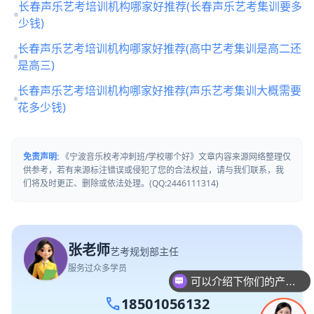
长春声乐艺考培训机构哪家好推荐(长春声乐艺考集训要多
少钱)
长春声乐艺考培训机构哪家好推荐(高中艺考集训是高二还
是高三)
长春声乐艺考培训机构哪家好推荐(声乐艺考集训大概需要
花多少钱)
免责声明:
《宁波音乐校考冲刺班/学校哪个好》文章内容来源网络整理仅
供参考，若有来源标注错误或侵犯了您的合法权益，请与我们联系，我
们将及时更正、删除或依法处理。(QQ:2446111314)
张老师
艺考规划部主任
服务过众多学员
可以介绍下你们的产品么
call
18501056132