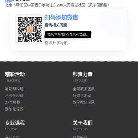
北京市朝阳区中国音乐学院往东200米安翔里社区（风华国韵楼）
扫码添加微信
咨询相关问题
音乐/声乐/钢琴/音乐剧/二胡...
精准升学导航...
精彩活动
师资力量
Teaching
Through
暑期预科班
全职教师团队
艺考全程班
特邀艺术家
27全模拟
教学教研团队
定制化培养
专业课程
关于我们
Course
About us
专业介绍
品牌简介