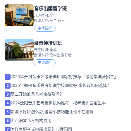
音乐出国留学班
开班时间: 全年
授课人群: 高二 高三
申请试听
录音师培训班
开班时间: 全年
授课人群: 高中生 爱好者
申请试听
2025年开封音乐艺考培训班哪家好推荐「考前集训营招生」
1
2025年郑州音乐高考培训学校哪家好 家长该如何选择？
2
高二开始准备艺考来得及吗？
3
2024沈阳音乐艺考集训机构推荐「校考集训营招生中」
4
唱歌不好听怎么办,这些小技巧能让你不在跑调
5
山西钢琴艺考机构费用
6
怎样克服考试中所出现的心理问题
7