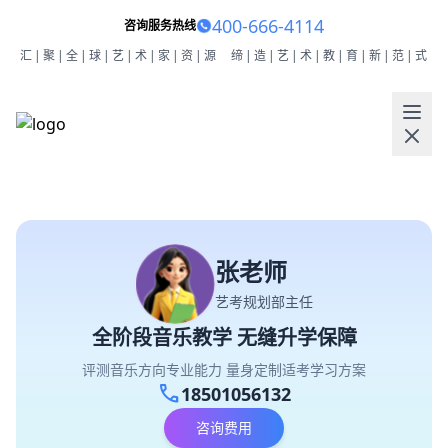
400-666-4114
咨询服务热线
汇|聚|全|球|艺|术|家|资|源
缔|造|艺|术|教|育|新|范|式
张老师
艺考规划部主任
全阶段音乐教学 无缝升学保障
评测音乐方向专业能力 量身定制适考学习方案
call
18501056132
咨询费用