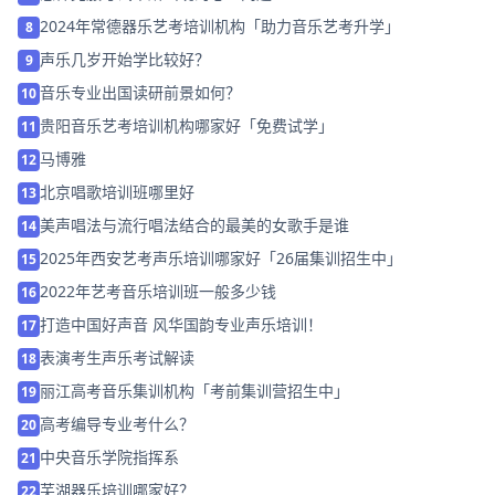
2024年常德器乐艺考培训机构「助力音乐艺考升学」
8
声乐几岁开始学比较好？
9
音乐专业出国读研前景如何？
10
贵阳音乐艺考培训机构哪家好「免费试学」
11
马博雅
12
北京唱歌培训班哪里好
13
美声唱法与流行唱法结合的最美的女歌手是谁
14
2025年西安艺考声乐培训哪家好「26届集训招生中」
15
2022年艺考音乐培训班一般多少钱
16
打造中国好声音 风华国韵专业声乐培训！
17
表演考生声乐考试解读
18
丽江高考音乐集训机构「考前集训营招生中」
19
高考编导专业考什么？
20
中央音乐学院指挥系
21
芜湖器乐培训哪家好？
22