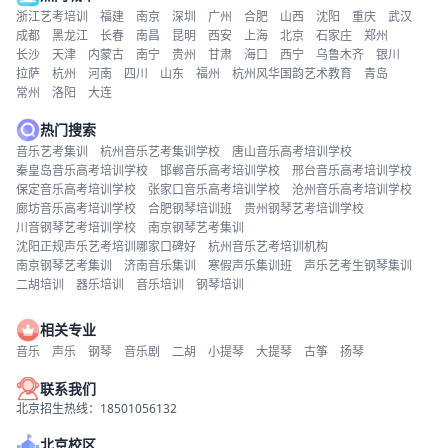
浙江艺考培训
福建
南京
深圳
广州
合肥
山西
沈阳
重庆
武汉
成都
黑龙江
长春
南昌
昆明
西安
上海
北京
石家庄
郑州
长沙
天津
内蒙古
南宁
贵州
甘肃
海口
西宁
乌鲁木齐
银川
拉萨
杭州
河南
四川
山东
福州
杭州风华国韵艺术教育
青岛
常州
洛阳
大连
热门搜索
音乐艺考集训
杭州音乐艺考集训学校
唐山音乐高考培训学校
秦皇岛音乐高考培训学校
邯郸音乐高考培训学校
邢台音乐高考培训学校
保定音乐高考培训学校
张家口音乐高考培训学校
沧州音乐高考培训学校
廊坊音乐高考培训学校
合肥钢琴培训班
贵州钢琴艺考培训学校
川音钢琴艺考培训学校
南京钢琴艺考集训
沈阳正规声乐艺考培训哪家口碑好
杭州音乐艺考培训机构
南京钢琴艺考集训
济南音乐集训
寒假声乐集训班
声乐艺考生钢琴集训
二胡培训
器乐培训
音乐培训
钢琴培训
相关专业
音乐
声乐
钢琴
音乐剧
二胡
小提琴
大提琴
古筝
扬琴
联系我们
北京招生热线：18501056132
北京校区