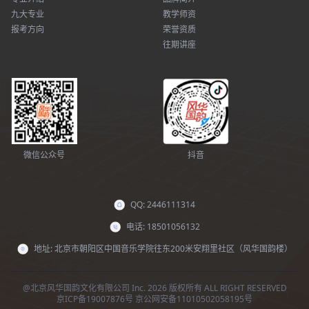
九大专业
教学师资
报考方向
荣誉资质
往期讲座
微信公众号
抖音
QQ: 2446111314
电话: 18501056132
地址: 北京市朝阳区中国音乐学院往东200米安翔里社区（风华国韵楼）
@北京风华国韵文化有限公司 Inc. 2026 版权所有 ALL RIGHT RESERVED
京ICP备19007876号
京公网安备11010502058195号