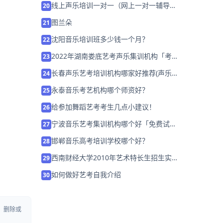
线上声乐培训一对一（网上一对一辅导声
20
乐培训班）
图兰朵
21
沈阳音乐培训班多少钱一个月？
22
2022年湖南娄底艺考声乐集训机构「考前
23
集训营招生中」
长春声乐艺考培训机构哪家好推荐(声乐艺
24
考需要什么条件)
永泰音乐考艺机构哪个师资好？
25
给参加舞蹈艺考考生几点小建议！
26
宁波音乐艺考集训机构哪个好「免费试
27
学」
邯郸音乐高考培训学校哪个好？
28
西南财经大学2010年艺术特长生招生实施
29
方案
如何做好艺考自我介绍
30
、删除或