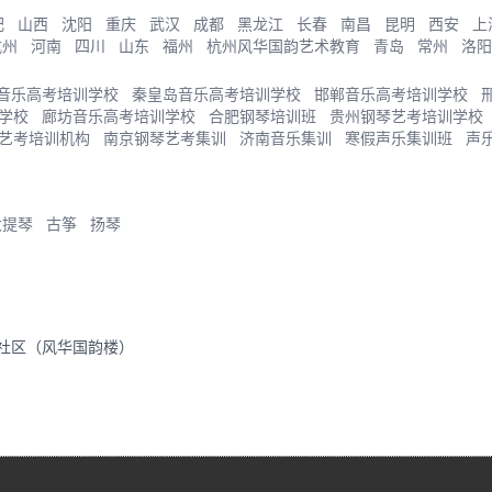
肥
山西
沈阳
重庆
武汉
成都
黑龙江
长春
南昌
昆明
西安
上
杭州
河南
四川
山东
福州
杭州风华国韵艺术教育
青岛
常州
洛阳
音乐高考培训学校
秦皇岛音乐高考培训学校
邯郸音乐高考培训学校
学校
廊坊音乐高考培训学校
合肥钢琴培训班
贵州钢琴艺考培训学校
艺考培训机构
南京钢琴艺考集训
济南音乐集训
寒假声乐集训班
声
大提琴
古筝
扬琴
里社区（风华国韵楼）