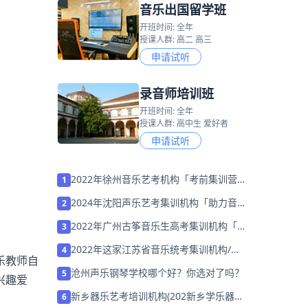
音乐出国留学班
开班时间: 全年
授课人群: 高二 高三
申请试听
录音师培训班
开班时间: 全年
授课人群: 高中生 爱好者
申请试听
2022年徐州音乐艺考机构「考前集训营招
1
生中」
2024年沈阳声乐艺考集训机构「助力音乐
2
艺考升学」
2022年广州古筝音乐生高考集训机构「考
3
前集训营招生中」
2022年这家江苏省音乐统考集训机构/学
4
乐教师自
校「免费试听」
沧州声乐钢琴学校哪个好？你选对了吗？
5
兴趣爱
新乡器乐艺考培训机构(202新乡学乐器在
6