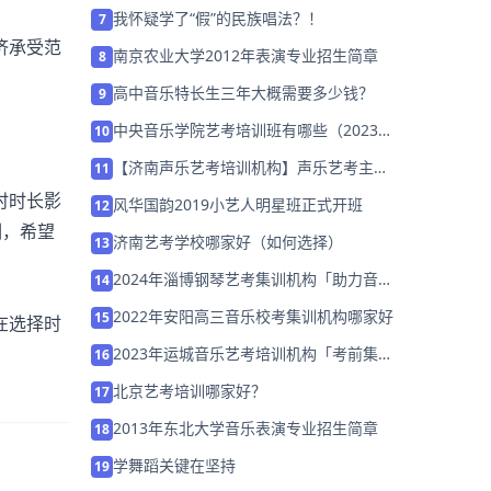
哪里比较好)
我怀疑学了“假”的民族唱法？！
7
济承受范
南京农业大学2012年表演专业招生简章
8
高中音乐特长生三年大概需要多少钱？
9
中央音乐学院艺考培训班有哪些（2023年
10
如何选择）
【济南声乐艺考培训机构】声乐艺考主要
11
包括哪些专业？
时时长影
风华国韵2019小艺人明星班正式开班
12
训，希望
济南艺考学校哪家好（如何选择）
13
2024年淄博钢琴艺考集训机构「助力音乐
14
艺考升学」
2022年安阳高三音乐校考集训机构哪家好
15
在选择时
2023年运城音乐艺考培训机构「考前集训
16
营招生中」
北京艺考培训哪家好？
17
2013年东北大学音乐表演专业招生简章
18
学舞蹈关键在坚持
19