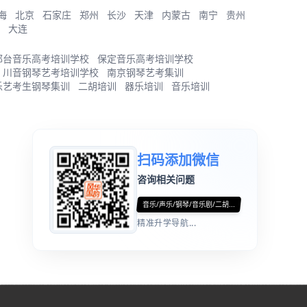
海
北京
石家庄
郑州
长沙
天津
内蒙古
南宁
贵州
大连
邢台音乐高考培训学校
保定音乐高考培训学校
川音钢琴艺考培训学校
南京钢琴艺考集训
乐艺考生钢琴集训
二胡培训
器乐培训
音乐培训
扫码添加微信
咨询相关问题
音乐/声乐/钢琴/音乐剧/二胡...
精准升学导航...