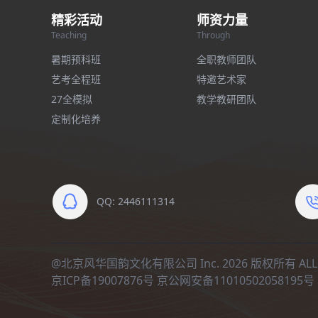
精彩活动
师资力量
Teaching
Through
暑期预科班
全职教师团队
艺考全程班
特邀艺术家
27全模拟
教学教研团队
定制化培养
QQ: 2446111314
@北京风华国韵文化有限公司 Inc. 2026 版权所有 ALL R
京ICP备19007876号
京公网安备11010502058195号