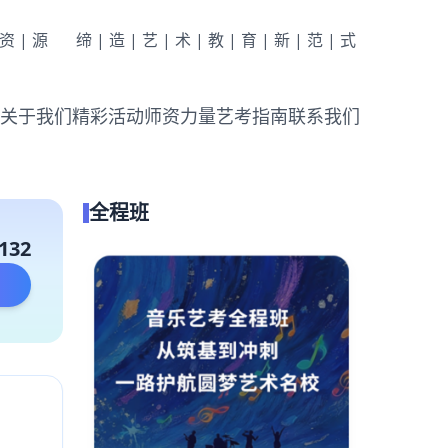
|资|源
缔|造|艺|术|教|育|新|范|式
关于我们
精彩活动
师资力量
艺考指南
联系我们
全程班
132