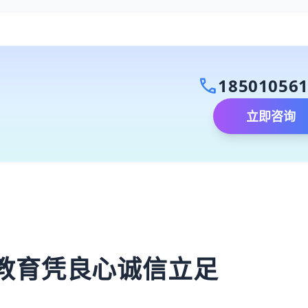
call
18501056
立即咨询
）
教育凭良心诚信立足