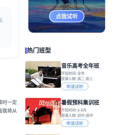
点我试听
元
热门班型
音乐高考全年班
开班时间: 全年
授课人群: 高二 高三
申请试听
暑假预科集训班
择时一定
面我将从
开班时间: 6-8月
授课人群: 初中-高中
申请试听