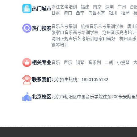
浙江艺考培训
福建
南京
深圳
广州
合
热门城市
甘肃
海口
西宁
乌鲁木齐
银川
拉萨
音乐艺考集训
杭州音乐艺考集训学校
唐山
热门搜索
张家口音乐高考培训学校
沧州音乐高考培训
沈阳正规声乐艺考培训哪家口碑好
杭州音乐
钢琴培训
相关专业
音乐
声乐
钢琴
音乐剧
二胡
小提琴
联系我们
北京招生热线：18501056132
北京校区
北京市朝阳区中国音乐学院往东200米安翔