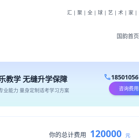
汇|聚|全|球|艺|术|家
国韵首页
call
18501056
乐教学 无缝升学保障
咨询费用
专业能力 量身定制适考学习方案
120000
你的总计费用
元