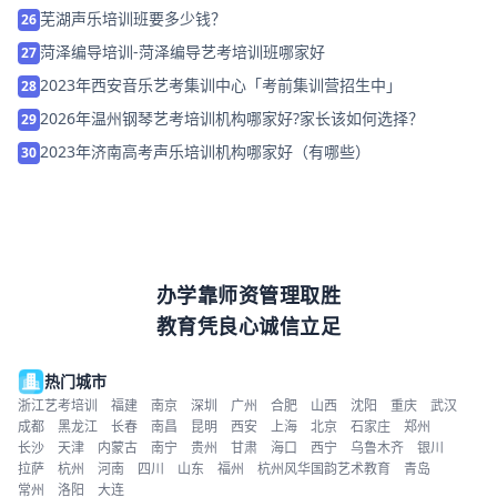
芜湖声乐培训班要多少钱？
26
菏泽编导培训-菏泽编导艺考培训班哪家好
27
2023年西安音乐艺考集训中心「考前集训营招生中」
28
2026年温州钢琴艺考培训机构哪家好?家长该如何选择？
29
2023年济南高考声乐培训机构哪家好（有哪些）
30
办学靠师资管理取胜
教育凭良心诚信立足
热门城市
浙江艺考培训
福建
南京
深圳
广州
合肥
山西
沈阳
重庆
武汉
成都
黑龙江
长春
南昌
昆明
西安
上海
北京
石家庄
郑州
长沙
天津
内蒙古
南宁
贵州
甘肃
海口
西宁
乌鲁木齐
银川
拉萨
杭州
河南
四川
山东
福州
杭州风华国韵艺术教育
青岛
常州
洛阳
大连