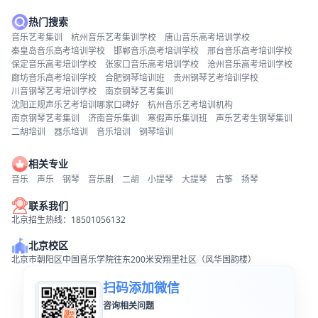
热门搜索
音乐艺考集训
杭州音乐艺考集训学校
唐山音乐高考培训学校
秦皇岛音乐高考培训学校
邯郸音乐高考培训学校
邢台音乐高考培训学校
保定音乐高考培训学校
张家口音乐高考培训学校
沧州音乐高考培训学校
廊坊音乐高考培训学校
合肥钢琴培训班
贵州钢琴艺考培训学校
川音钢琴艺考培训学校
南京钢琴艺考集训
沈阳正规声乐艺考培训哪家口碑好
杭州音乐艺考培训机构
南京钢琴艺考集训
济南音乐集训
寒假声乐集训班
声乐艺考生钢琴集训
二胡培训
器乐培训
音乐培训
钢琴培训
相关专业
音乐
声乐
钢琴
音乐剧
二胡
小提琴
大提琴
古筝
扬琴
联系我们
北京招生热线：18501056132
北京校区
北京市朝阳区中国音乐学院往东200米安翔里社区（风华国韵楼）
扫码添加微信
咨询相关问题