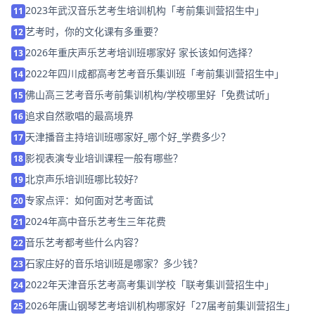
2023年武汉音乐艺考生培训机构「考前集训营招生中」
11
艺考时，你的文化课有多重要？
12
2026年重庆声乐艺考培训班哪家好 家长该如何选择？
13
2022年四川成都高考艺考音乐集训班「考前集训营招生中」
14
佛山高三艺考音乐考前集训机构/学校哪里好「免费试听」
15
追求自然歌唱的最高境界
16
天津播音主持培训班哪家好_哪个好_学费多少？
17
影视表演专业培训课程一般有哪些？
18
北京声乐培训班哪比较好?
19
专家点评：如何面对艺考面试
20
2024年高中音乐艺考生三年花费
21
音乐艺考都考些什么内容？
22
石家庄好的音乐培训班是哪家？多少钱？
23
2022年天津音乐艺考高考集训学校「联考集训营招生中」
24
2026年唐山钢琴艺考培训机构哪家好「27届考前集训营招生」
25