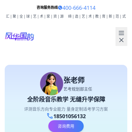
400-666-4114
咨询服务热线
汇|聚|全|球|艺|术|家|资|源
缔|造|艺|术|教|育|新|范|式
张老师
艺考规划部主任
全阶段音乐教学 无缝升学保障
评测音乐方向专业能力 量身定制适考学习方案
call
18501056132
咨询费用