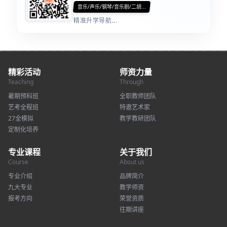
音乐/声乐/钢琴/音乐剧/二胡...
精准升学导航...
精彩活动
师资力量
Teaching
Through
暑期预科班
全职教师团队
艺考全程班
特邀艺术家
27全模拟
教学教研团队
定制化培养
专业课程
关于我们
Course
About us
专业介绍
品牌简介
九大专业
教学师资
报考方向
荣誉资质
往期讲座