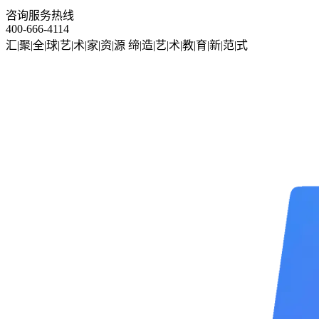
咨询服务热线
400-666-4114
汇|聚|全|球|艺|术|家|资|源
缔|造|艺|术|教|育|新|范|式