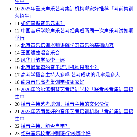
生中」
10
2025年重庆声乐艺考集训机构哪家好推荐「考前集训
营招生」
11
如何掌握音乐元素？
12
中国音乐学院声乐艺考经典班两周一次声乐考试如期
举行
13
北京声乐培训老师讲解学习声乐的基础内容
14
王国斌独唱音乐会
15
风华国韵学员李一婷
16
北京最靠谱的音乐培训机构是哪个？
17
高考学播音主持人多吗 艺考成功的几率是多大
18
南京音乐高考集训学校哪家好
19
2026年哈尔滨钢琴艺考培训学校「联考校考集训营招
生中」
20
播音主持艺考培训：播音主持的文化价值
21
2023年济南最好的音乐艺考培训机构「考前集训营招
生中」
22
播音主持，能否自学？
23
绍兴音乐校考冲刺班/学校哪个好