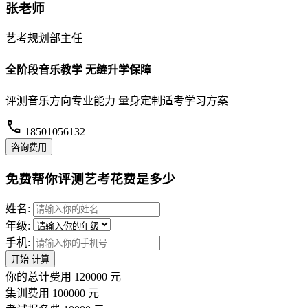
张老师
艺考规划部主任
全阶段音乐教学 无缝升学保障
评测音乐方向专业能力 量身定制适考学习方案
call
18501056132
咨询费用
免费帮你评测艺考花费是多少
姓名:
年级:
手机:
开始
计算
你的总计费用
120000
元
集训费用
100000
元