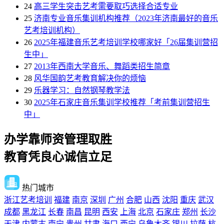
24
高三学生突击艺考需要取巧选择合适专业
25
济南专业音乐集训机构推荐（2023年济南最好的音乐
艺考培训机构）
26
2025年福建音乐艺考培训学校哪家好「26届集训营招
生中」
27
2013年西南大学音乐、舞蹈类招生简章
28
风华国韵艺考教育解决你的烦恼
29
乐器学习：自然钢琴教学法
30
2025年石家庄音乐集训学校推荐「考前集训营招生
中」
办学靠师资管理取胜
教育凭良心诚信立足
热门城市
浙江艺考培训
福建
南京
深圳
广州
合肥
山西
沈阳
重庆
武汉
成都
黑龙江
长春
南昌
昆明
西安
上海
北京
石家庄
郑州
长沙
天津
内蒙古
南宁
贵州
甘肃
海口
西宁
乌鲁木齐
银川
拉萨
杭