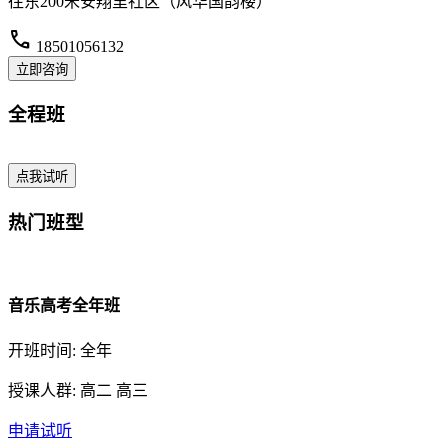
往东200米安翔里社区（风华国韵楼）
call
18501056132
立即咨询
全程班
点我试听
热门班型
音乐高考全年班
开班时间: 全年
授课人群: 高二 高三
申请试听