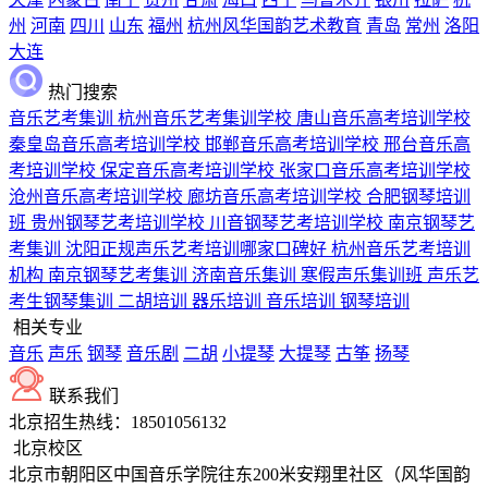
州
河南
四川
山东
福州
杭州风华国韵艺术教育
青岛
常州
洛阳
大连
热门搜索
音乐艺考集训
杭州音乐艺考集训学校
唐山音乐高考培训学校
秦皇岛音乐高考培训学校
邯郸音乐高考培训学校
邢台音乐高
考培训学校
保定音乐高考培训学校
张家口音乐高考培训学校
沧州音乐高考培训学校
廊坊音乐高考培训学校
合肥钢琴培训
班
贵州钢琴艺考培训学校
川音钢琴艺考培训学校
南京钢琴艺
考集训
沈阳正规声乐艺考培训哪家口碑好
杭州音乐艺考培训
机构
南京钢琴艺考集训
济南音乐集训
寒假声乐集训班
声乐艺
考生钢琴集训
二胡培训
器乐培训
音乐培训
钢琴培训
相关专业
音乐
声乐
钢琴
音乐剧
二胡
小提琴
大提琴
古筝
扬琴
联系我们
北京招生热线：18501056132
北京校区
北京市朝阳区中国音乐学院往东200米安翔里社区（风华国韵