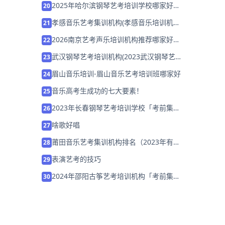
2025年哈尔滨钢琴艺考培训学校哪家好推
20
荐「考前集训营招生」
孝感音乐艺考集训机构(孝感音乐培训机构
21
哪家好)
2026南京艺考声乐培训机构推荐哪家好
22
「27届集训营招生中」
武汉钢琴艺考培训机构(2023武汉钢琴艺
23
考生培训学校招生)
眉山音乐培训-眉山音乐艺考培训班哪家好
24
音乐高考生成功的七大要素！
25
2023年长春钢琴艺考培训学校「考前集训
26
营招生中」
啥歌好唱
27
莆田音乐艺考集训机构排名（2023年有哪
28
些怎么选择）
表演艺考的技巧
29
2024年邵阳古筝艺考培训机构「考前集训
30
营招生中」