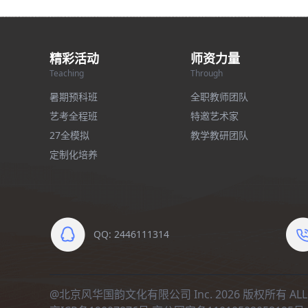
精彩活动
师资力量
Teaching
Through
暑期预科班
全职教师团队
艺考全程班
特邀艺术家
27全模拟
教学教研团队
定制化培养
QQ: 2446111314
@北京风华国韵文化有限公司 Inc. 2026 版权所有 ALL R