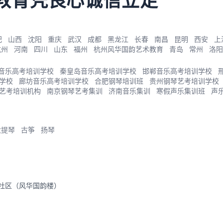
教育凭良心诚信立足
肥
山西
沈阳
重庆
武汉
成都
黑龙江
长春
南昌
昆明
西安
上
杭州
河南
四川
山东
福州
杭州风华国韵艺术教育
青岛
常州
洛阳
音乐高考培训学校
秦皇岛音乐高考培训学校
邯郸音乐高考培训学校
学校
廊坊音乐高考培训学校
合肥钢琴培训班
贵州钢琴艺考培训学校
艺考培训机构
南京钢琴艺考集训
济南音乐集训
寒假声乐集训班
声
大提琴
古筝
扬琴
里社区（风华国韵楼）