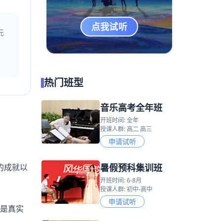
点我试听
元
热门班型
音乐高考全年班
开班时间: 全年
授课人群: 高二 高三
申请试听
暑假预科集训班
的成就以
开班时间: 6-8月
授课人群: 初中-高中
申请试听
是真实