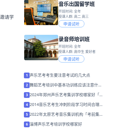
音乐出国留学班
开班时间: 全年
邀请学
授课人群: 高二 高三
申请试听
录音师培训班
开班时间: 全年
授课人群: 高中生 爱好者
申请试听
声乐艺考考生要注意考试的几大点
1
舞蹈艺考培训中基本功训练应该注意什
2
么？
2024年郑州声乐艺考集训学校哪家好「考
3
前集训营招生中」
2014音乐艺考生冲刺阶段学习时间合理安
4
排！
2022年太原艺考音乐集训机构「考前集训
5
营招生中」
淄博声乐艺考培训学校哪家好
6