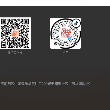
微信公众号
抖音
北京市朝阳区中国音乐学院往东200米安翔里社区（风华国韵楼）