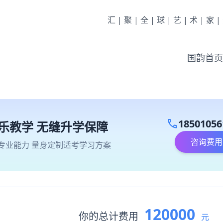
汇|聚|全|球|艺|术|家
国韵首页
call
18501056
乐教学 无缝升学保障
咨询费用
专业能力 量身定制适考学习方案
120000
你的总计费用
元