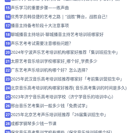
声乐学习的重要步骤——练声曲
15
优秀学员韩佳倢的艺考之路 | “战胜”舞台，战胜自己！
16
播音主持备考阶段十大注意事项
17
聊城播音主持培训-聊城播音主持艺考培训班哪家好
18
声乐艺考考试需要注意哪些问题？
19
2024年宁波声乐艺考培训机构哪家好推荐「集训班招生中」
20
太原艺考音乐培训学校哪家好_哪个好_学费多少
21
广东艺考声乐培训机构哪个好？怎么选择？
22
2025年武汉音乐高考培训班推荐哪家好「考前集训营招生中」
23
北京音乐高考培训机构哪家好推荐( 音乐高考集训的时间是多久)
24
2023年济宁音乐高考培训学校（济宁学音乐的培训中心）
25
邢台音乐艺考集训一般多少钱「免费试学」
26
2025年北京艺考声乐培训班推荐「26届集训招生中」
27
成都学钢琴多少钱一节课
28
保定音乐高考集训学校有哪些（保定音乐培训班哪个好）
29