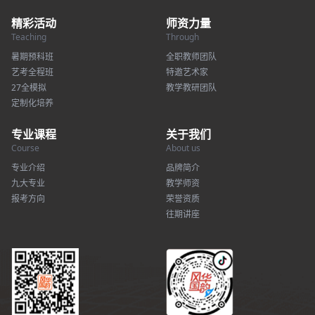
精彩活动
师资力量
Teaching
Through
暑期预科班
全职教师团队
艺考全程班
特邀艺术家
27全模拟
教学教研团队
定制化培养
专业课程
关于我们
Course
About us
专业介绍
品牌简介
九大专业
教学师资
报考方向
荣誉资质
往期讲座