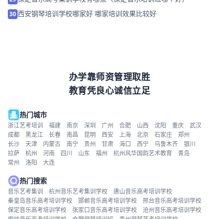
西安钢琴培训学校哪家好 哪家培训效果比较好
30
办学靠师资管理取胜
教育凭良心诚信立足
热门城市
浙江艺考培训
福建
南京
深圳
广州
合肥
山西
沈阳
重庆
武汉
成都
黑龙江
长春
南昌
昆明
西安
上海
北京
石家庄
郑州
长沙
天津
内蒙古
南宁
贵州
甘肃
海口
西宁
乌鲁木齐
银川
拉萨
杭州
河南
四川
山东
福州
杭州风华国韵艺术教育
青岛
常州
洛阳
大连
热门搜索
音乐艺考集训
杭州音乐艺考集训学校
唐山音乐高考培训学校
秦皇岛音乐高考培训学校
邯郸音乐高考培训学校
邢台音乐高考培训学校
保定音乐高考培训学校
张家口音乐高考培训学校
沧州音乐高考培训学校