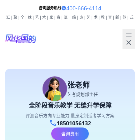
400-666-4114
咨询服务热线
汇|聚|全|球|艺|术|家|资|源
缔|造|艺|术|教|育|新|范|式
张老师
艺考规划部主任
全阶段音乐教学 无缝升学保障
评测音乐方向专业能力 量身定制适考学习方案
call
18501056132
咨询费用