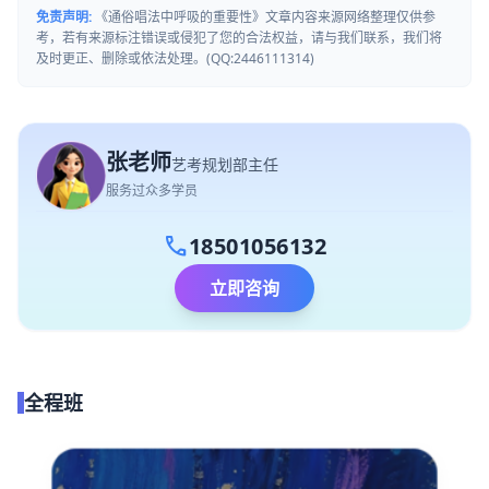
免责声明:
《通俗唱法中呼吸的重要性》文章内容来源网络整理仅供参
考，若有来源标注错误或侵犯了您的合法权益，请与我们联系，我们将
及时更正、删除或依法处理。(QQ:2446111314)
张老师
艺考规划部主任
服务过众多学员
call
18501056132
立即咨询
全程班