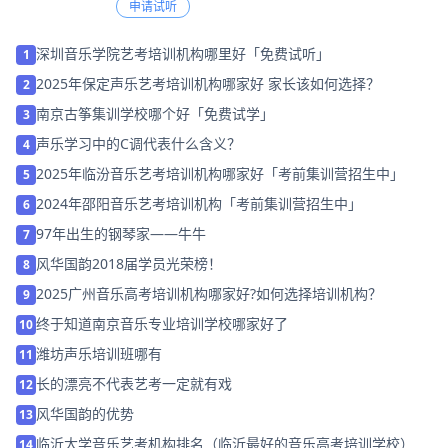
申请试听
深圳音乐学院艺考培训机构哪里好「免费试听」
1
2025年保定声乐艺考培训机构哪家好 家长该如何选择？
2
南京古筝集训学校哪个好「免费试学」
3
声乐学习中的C调代表什么含义？
4
2025年临汾音乐艺考培训机构哪家好「考前集训营招生中」
5
2024年邵阳音乐艺考培训机构「考前集训营招生中」
6
97年出生的钢琴家——牛牛
7
风华国韵2018届学员光荣榜！
8
2025广州音乐高考培训机构哪家好?如何选择培训机构？
9
终于知道南京音乐专业培训学校哪家好了
10
潍坊声乐培训班哪有
11
长的漂亮不代表艺考一定就有戏
12
风华国韵的优势
13
临沂大学音乐艺考机构排名（临沂最好的音乐高考培训学校）
14