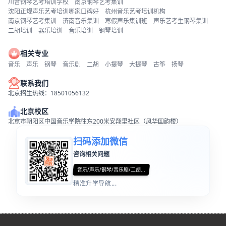
川音钢琴艺考培训学校
南京钢琴艺考集训
沈阳正规声乐艺考培训哪家口碑好
杭州音乐艺考培训机构
南京钢琴艺考集训
济南音乐集训
寒假声乐集训班
声乐艺考生钢琴集训
二胡培训
器乐培训
音乐培训
钢琴培训
相关专业
音乐
声乐
钢琴
音乐剧
二胡
小提琴
大提琴
古筝
扬琴
联系我们
北京招生热线：18501056132
北京校区
北京市朝阳区中国音乐学院往东200米安翔里社区（风华国韵楼）
扫码添加微信
咨询相关问题
音乐/声乐/钢琴/音乐剧/二胡...
精准升学导航...