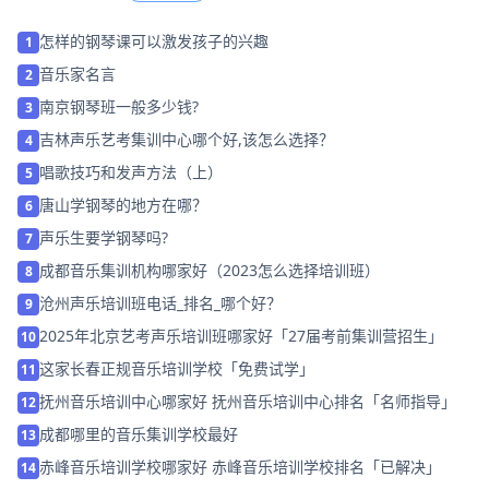
怎样的钢琴课可以激发孩子的兴趣
1
音乐家名言
2
南京钢琴班一般多少钱?
3
吉林声乐艺考集训中心哪个好,该怎么选择？
4
唱歌技巧和发声方法（上）
5
唐山学钢琴的地方在哪？
6
声乐生要学钢琴吗?
7
成都音乐集训机构哪家好（2023怎么选择培训班）
8
沧州声乐培训班电话_排名_哪个好？
9
2025年北京艺考声乐培训班哪家好「27届考前集训营招生」
10
这家长春正规音乐培训学校「免费试学」
11
抚州音乐培训中心哪家好 抚州音乐培训中心排名「名师指导」
12
成都哪里的音乐集训学校最好
13
赤峰音乐培训学校哪家好 赤峰音乐培训学校排名「已解决」
14