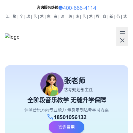
400-666-4114
咨询服务热线
汇|聚|全|球|艺|术|家|资|源
缔|造|艺|术|教|育|新|范|式
张老师
艺考规划部主任
全阶段音乐教学 无缝升学保障
评测音乐方向专业能力 量身定制适考学习方案
call
18501056132
咨询费用