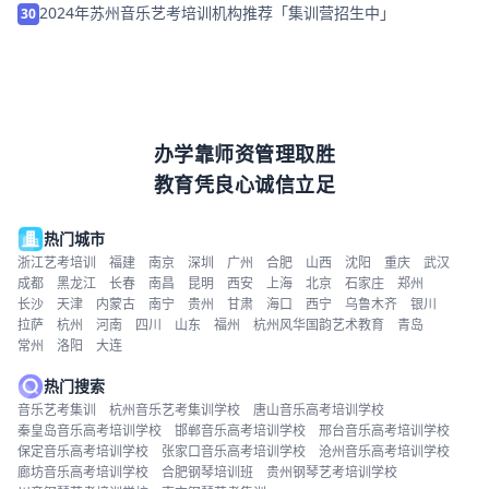
2024年苏州音乐艺考培训机构推荐「集训营招生中」
30
办学靠师资管理取胜
教育凭良心诚信立足
热门城市
浙江艺考培训
福建
南京
深圳
广州
合肥
山西
沈阳
重庆
武汉
成都
黑龙江
长春
南昌
昆明
西安
上海
北京
石家庄
郑州
长沙
天津
内蒙古
南宁
贵州
甘肃
海口
西宁
乌鲁木齐
银川
拉萨
杭州
河南
四川
山东
福州
杭州风华国韵艺术教育
青岛
常州
洛阳
大连
热门搜索
音乐艺考集训
杭州音乐艺考集训学校
唐山音乐高考培训学校
秦皇岛音乐高考培训学校
邯郸音乐高考培训学校
邢台音乐高考培训学校
保定音乐高考培训学校
张家口音乐高考培训学校
沧州音乐高考培训学校
廊坊音乐高考培训学校
合肥钢琴培训班
贵州钢琴艺考培训学校