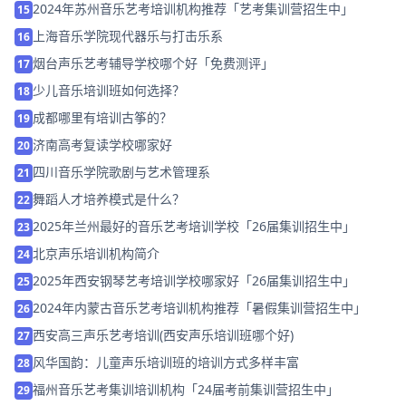
2024年苏州音乐艺考培训机构推荐「艺考集训营招生中」
15
上海音乐学院现代器乐与打击乐系
16
烟台声乐艺考辅导学校哪个好「免费测评」
17
少儿音乐培训班如何选择？
18
成都哪里有培训古筝的？
19
济南高考复读学校哪家好
20
四川音乐学院歌剧与艺术管理系
21
舞蹈人才培养模式是什么？
22
2025年兰州最好的音乐艺考培训学校「26届集训招生中」
23
北京声乐培训机构简介
24
2025年西安钢琴艺考培训学校哪家好「26届集训招生中」
25
2024年内蒙古音乐艺考培训机构推荐「暑假集训营招生中」
26
西安高三声乐艺考培训(西安声乐培训班哪个好)
27
风华国韵：儿童声乐培训班的培训方式多样丰富
28
福州音乐艺考集训培训机构「24届考前集训营招生中」
29