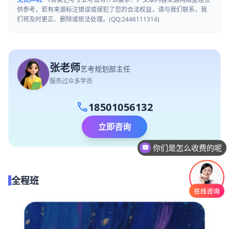
供参考，若有来源标注错误或侵犯了您的合法权益，请与我们联系，我
们将及时更正、删除或依法处理。(QQ:2446111314)
张老师
艺考规划部主任
服务过众多学员
call
18501056132
立即咨询
你们是怎么收费的呢
全程班