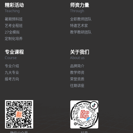
精彩活动
师资力量
Teaching
Through
暑期预科班
全职教师团队
艺考全程班
特邀艺术家
27全模拟
教学教研团队
定制化培养
专业课程
关于我们
Course
About us
专业介绍
品牌简介
九大专业
教学师资
报考方向
荣誉资质
往期讲座