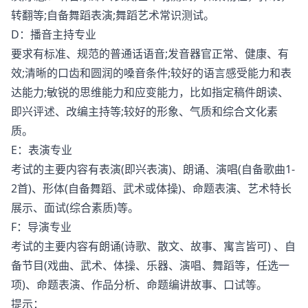
转翻等;自备舞蹈表演;舞蹈艺术常识测试。
D：播音主持专业
要求有标准、规范的普通话语音;发音器官正常、健康、有
效;清晰的口齿和圆润的嗓音条件;较好的语言感受能力和表
达能力;敏锐的思维能力和应变能力，比如指定稿件朗读、
即兴评述、改编主持等;较好的形象、气质和综合文化素
质。
E：表演专业
考试的主要内容有表演(即兴表演)、朗诵、演唱(自备歌曲1-
2首)、形体(自备舞蹈、武术或体操)、命题表演、艺术特长
展示、面试(综合素质)等。
F：导演专业
考试的主要内容有朗诵(诗歌、散文、故事、寓言皆可) 、自
备节目(戏曲、武术、体操、乐器、演唱、舞蹈等，任选一
项)、命题表演、作品分析、命题编讲故事、口试等。
提示：