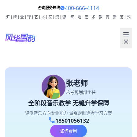
400-666-4114
咨询服务热线
汇|聚|全|球|艺|术|家|资|源
缔|造|艺|术|教|育|新|范|式
张老师
艺考规划部主任
全阶段音乐教学 无缝升学保障
评测音乐方向专业能力 量身定制适考学习方案
call
18501056132
咨询费用