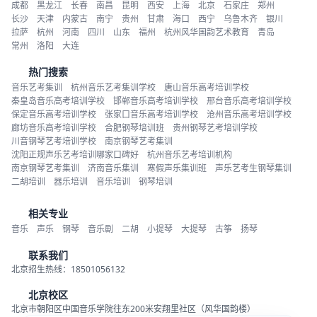
成都
黑龙江
长春
南昌
昆明
西安
上海
北京
石家庄
郑州
长沙
天津
内蒙古
南宁
贵州
甘肃
海口
西宁
乌鲁木齐
银川
拉萨
杭州
河南
四川
山东
福州
杭州风华国韵艺术教育
青岛
常州
洛阳
大连
热门搜索
音乐艺考集训
杭州音乐艺考集训学校
唐山音乐高考培训学校
秦皇岛音乐高考培训学校
邯郸音乐高考培训学校
邢台音乐高考培训学校
保定音乐高考培训学校
张家口音乐高考培训学校
沧州音乐高考培训学校
廊坊音乐高考培训学校
合肥钢琴培训班
贵州钢琴艺考培训学校
川音钢琴艺考培训学校
南京钢琴艺考集训
沈阳正规声乐艺考培训哪家口碑好
杭州音乐艺考培训机构
南京钢琴艺考集训
济南音乐集训
寒假声乐集训班
声乐艺考生钢琴集训
二胡培训
器乐培训
音乐培训
钢琴培训
相关专业
音乐
声乐
钢琴
音乐剧
二胡
小提琴
大提琴
古筝
扬琴
联系我们
北京招生热线：18501056132
北京校区
北京市朝阳区中国音乐学院往东200米安翔里社区（风华国韵楼）