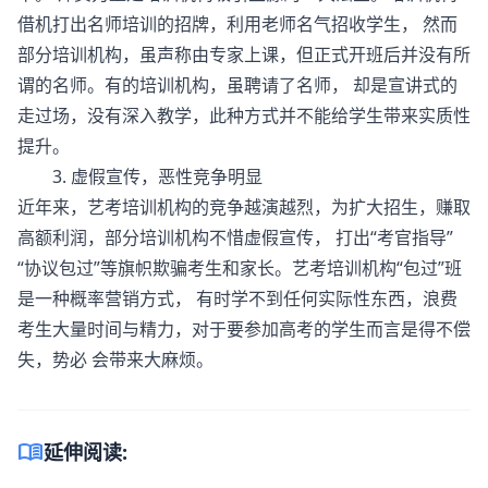
借机打出名师培训的招牌，利用老师名气招收学生， 然而
部分培训机构，虽声称由专家上课，但正式开班后并没有所
谓的名师。有的培训机构，虽聘请了名师， 却是宣讲式的
走过场，没有深入教学，此种方式并不能给学生带来实质性
提升。
3. 虚假宣传，恶性竞争明显
近年来，艺考培训机构的竞争越演越烈，为扩大招生，赚取
高额利润，部分培训机构不惜虚假宣传， 打出“考官指导”
“协议包过”等旗帜欺骗考生和家长。艺考培训机构“包过”班
是一种概率营销方式， 有时学不到任何实际性东西，浪费
考生大量时间与精力，对于要参加高考的学生而言是得不偿
失，势必 会带来大麻烦。
menu_book
延伸阅读: