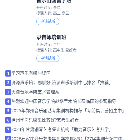
音乐出国留学班
开班时间: 全年
授课人群: 高二 高三
申请试听
录音师培训班
开班时间: 全年
授课人群: 高中生 爱好者
申请试听
学习声乐有哪些误区
1
济源声乐培训哪家好 济源声乐培训中心排名「推荐」
2
天津音乐学院艺术管理系
3
热烈欢迎中国音乐学院赵塔里木院长莅临国韵参观指导
4
2025年郑州音乐剧艺考集训机构推荐「考前集训营招生中」
5
徐州学声乐哪里比较好?艺考生必看
6
2024年甘肃钢琴艺考集训机构「助力音乐艺考升学」
7
2026石家庄音乐艺考集训学校哪家好「27届集训营招生中」
8