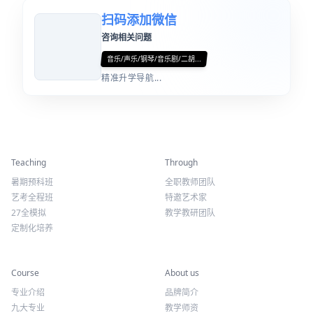
扫码添加微信
咨询相关问题
音乐/声乐/钢琴/音乐剧/二胡...
精准升学导航...
精彩活动
师资力量
Teaching
Through
暑期预科班
全职教师团队
艺考全程班
特邀艺术家
27全模拟
教学教研团队
定制化培养
专业课程
关于我们
Course
About us
专业介绍
品牌简介
九大专业
教学师资