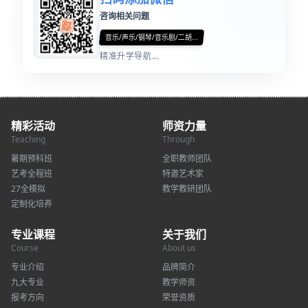
咨询相关问题
音乐/声乐/钢琴/音乐剧/二胡...
精准升学导航...
精彩活动
师资力量
Teaching
Through
暑期预科班
全职教师团队
艺考全程班
特邀艺术家
27全模拟
教学教研团队
定制化培养
专业课程
关于我们
Course
About us
专业介绍
品牌简介
九大专业
教学师资
报考方向
荣誉资质