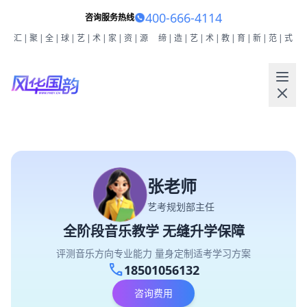
400-666-4114
咨询服务热线
汇|聚|全|球|艺|术|家|资|源
缔|造|艺|术|教|育|新|范|式
张老师
艺考规划部主任
全阶段音乐教学 无缝升学保障
评测音乐方向专业能力 量身定制适考学习方案
call
18501056132
咨询费用