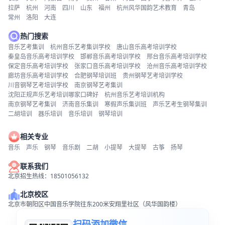
拉萨
杭州
河南
四川
山东
福州
杭州风华国韵艺术教育
青岛
常州
洛阳
大连
热门搜索
音乐艺考集训
杭州音乐艺考集训学校
唐山音乐高考培训学校
秦皇岛音乐高考培训学校
邯郸音乐高考培训学校
邢台音乐高考培训学校
保定音乐高考培训学校
张家口音乐高考培训学校
沧州音乐高考培训学校
廊坊音乐高考培训学校
合肥钢琴培训班
贵州钢琴艺考培训学校
川音钢琴艺考培训学校
南京钢琴艺考集训
沈阳正规声乐艺考培训哪家口碑好
杭州音乐艺考培训机构
南京钢琴艺考集训
济南音乐集训
寒假声乐集训班
声乐艺考生钢琴集训
二胡培训
器乐培训
音乐培训
钢琴培训
相关专业
音乐
声乐
钢琴
音乐剧
二胡
小提琴
大提琴
古筝
扬琴
联系我们
北京招生热线：18501056132
北京校区
北京市朝阳区中国音乐学院往东200米安翔里社区（风华国韵楼）
扫码添加微信