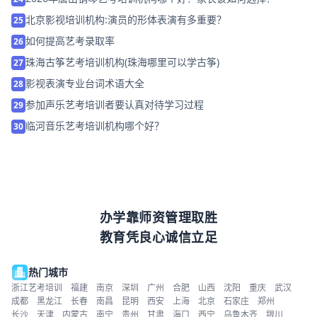
北京影视培训机构:演员的形体表演有多重要？
25
如何提高艺考录取率
26
珠海古筝艺考培训机构(珠海哪里可以学古筝)
27
影视表演专业台词术语大全
28
参加声乐艺考培训者要认真对待学习过程
29
临河音乐艺考培训机构哪个好？
30
办学靠师资管理取胜
教育凭良心诚信立足
热门城市
浙江艺考培训
福建
南京
深圳
广州
合肥
山西
沈阳
重庆
武汉
成都
黑龙江
长春
南昌
昆明
西安
上海
北京
石家庄
郑州
长沙
天津
内蒙古
南宁
贵州
甘肃
海口
西宁
乌鲁木齐
银川