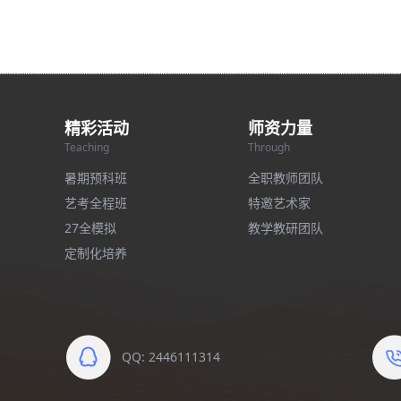
精彩活动
师资力量
Teaching
Through
暑期预科班
全职教师团队
艺考全程班
特邀艺术家
27全模拟
教学教研团队
定制化培养
QQ: 2446111314