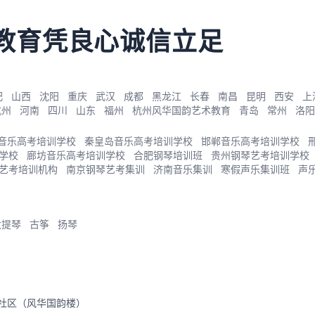
教育凭良心诚信立足
肥
山西
沈阳
重庆
武汉
成都
黑龙江
长春
南昌
昆明
西安
上
杭州
河南
四川
山东
福州
杭州风华国韵艺术教育
青岛
常州
洛阳
音乐高考培训学校
秦皇岛音乐高考培训学校
邯郸音乐高考培训学校
学校
廊坊音乐高考培训学校
合肥钢琴培训班
贵州钢琴艺考培训学校
艺考培训机构
南京钢琴艺考集训
济南音乐集训
寒假声乐集训班
声
大提琴
古筝
扬琴
里社区（风华国韵楼）