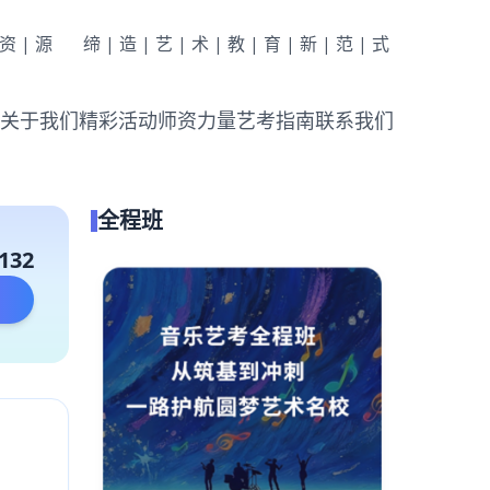
|资|源
缔|造|艺|术|教|育|新|范|式
关于我们
精彩活动
师资力量
艺考指南
联系我们
全程班
132