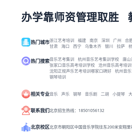
办学靠师资管理取胜
浙江艺考培训
福建
南京
深圳
广州
合
热门城市
甘肃
海口
西宁
乌鲁木齐
银川
拉萨
音乐艺考集训
杭州音乐艺考集训学校
唐山
热门搜索
张家口音乐高考培训学校
沧州音乐高考培训
沈阳正规声乐艺考培训哪家口碑好
杭州音乐
钢琴培训
相关专业
音乐
声乐
钢琴
音乐剧
二胡
小提琴
联系我们
北京招生热线：18501056132
北京校区
北京市朝阳区中国音乐学院往东200米安翔