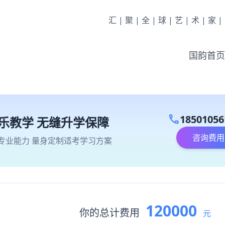
汇|聚|全|球|艺|术|家
国韵首页
call
18501056
乐教学 无缝升学保障
咨询费用
专业能力 量身定制适考学习方案
120000
你的总计费用
元