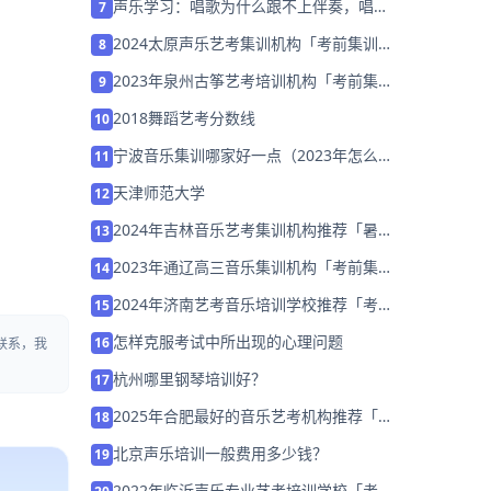
声乐学习：唱歌为什么跟不上伴奏，唱不
7
准调呢？
2024太原声乐艺考集训机构「考前集训营
8
招生中」
2023年泉州古筝艺考培训机构「考前集训
9
营招生中」
2018舞蹈艺考分数线
10
宁波音乐集训哪家好一点（2023年怎么选
11
择）
天津师范大学
12
2024年吉林音乐艺考集训机构推荐「暑假
13
集训营招生中」
2023年通辽高三音乐集训机构「考前集训
14
营招生中」
2024年济南艺考音乐培训学校推荐「考前
15
集训营招生中」
怎样克服考试中所出现的心理问题
16
联系，我
杭州哪里钢琴培训好？
17
2025年合肥最好的音乐艺考机构推荐「考
18
前集训营招生」
北京声乐培训一般费用多少钱？
19
2022年临沂声乐专业艺考培训学校「考前