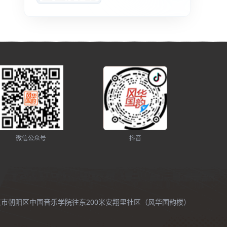
微信公众号
抖音
北京市朝阳区中国音乐学院往东200米安翔里社区（风华国韵楼）