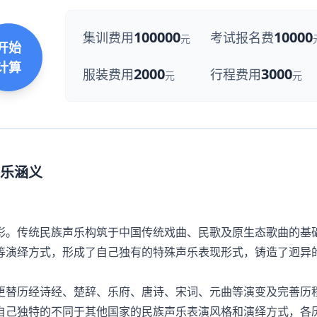
100000
10000
集训费用
考试报名费
元
开始
计算
2000
3000
服装费用
行程费用
元
元
乐涵义
。传统民族声乐构筑于中国传统戏曲、民歌及原生态歌曲的基
等演绎方式，形成了自己独有的特殊声乐表现形式，铸造了迥异
替历经诗经、楚辞、乐府、唐诗、宋词、元曲等演变及完善历
自己独特的不同于其他国家的民族声乐表演风格和演绎方式，各