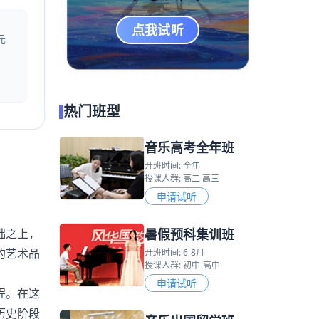
点我试听
元
热门班型
音乐高考全年班
开班时间: 全年
授课人群: 高二 高三
申请试听
暑假预科集训班
础之上，
的艺术品
开班时间: 6-8月
授课人群: 初中-高中
申请试听
程。在这
历史阶段