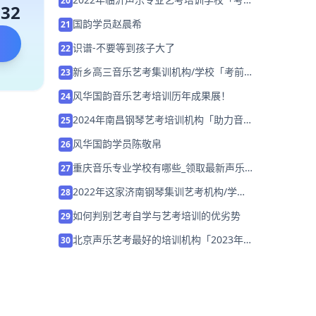
20
132
集训营招生中」
国韵学员赵晨希
21
识谱-不要等到孩子大了
22
新乡高三音乐艺考集训机构/学校「考前集
23
训营招生中」
风华国韵音乐艺考培训历年成果展！
24
2024年南昌钢琴艺考培训机构「助力音乐
25
艺考升学」
风华国韵学员陈敬帛
26
重庆音乐专业学校有哪些_领取最新声乐
27
课程试听券
2022年这家济南钢琴集训艺考机构/学校
28
「免费试听」
如何判别艺考自学与艺考培训的优劣势
29
北京声乐艺考最好的培训机构「2023年考
30
前集训营招生中」