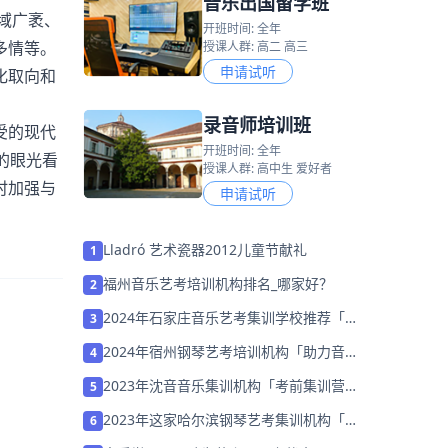
音乐出国留学班
域广袤、
开班时间: 全年
多情等。
授课人群: 高二 高三
申请试听
化取向和
录音师培训班
受的现代
开班时间: 全年
的眼光看
授课人群: 高中生 爱好者
时加强与
申请试听
Lladró 艺术瓷器2012儿童节献礼
1
福州音乐艺考培训机构排名_哪家好？
2
2024年石家庄音乐艺考集训学校推荐「考
3
前集训营招生中」
2024年宿州钢琴艺考培训机构「助力音乐
4
艺考升学」
2023年沈音音乐集训机构「考前集训营招
5
生中」
2023年这家哈尔滨钢琴艺考集训机构「考
6
前集训营招生中」