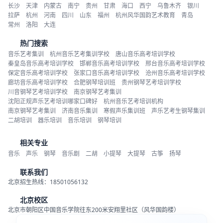
长沙
天津
内蒙古
南宁
贵州
甘肃
海口
西宁
乌鲁木齐
银川
拉萨
杭州
河南
四川
山东
福州
杭州风华国韵艺术教育
青岛
常州
洛阳
大连
热门搜索
音乐艺考集训
杭州音乐艺考集训学校
唐山音乐高考培训学校
秦皇岛音乐高考培训学校
邯郸音乐高考培训学校
邢台音乐高考培训学校
保定音乐高考培训学校
张家口音乐高考培训学校
沧州音乐高考培训学校
廊坊音乐高考培训学校
合肥钢琴培训班
贵州钢琴艺考培训学校
川音钢琴艺考培训学校
南京钢琴艺考集训
沈阳正规声乐艺考培训哪家口碑好
杭州音乐艺考培训机构
南京钢琴艺考集训
济南音乐集训
寒假声乐集训班
声乐艺考生钢琴集训
二胡培训
器乐培训
音乐培训
钢琴培训
相关专业
音乐
声乐
钢琴
音乐剧
二胡
小提琴
大提琴
古筝
扬琴
联系我们
北京招生热线：18501056132
北京校区
北京市朝阳区中国音乐学院往东200米安翔里社区（风华国韵楼）