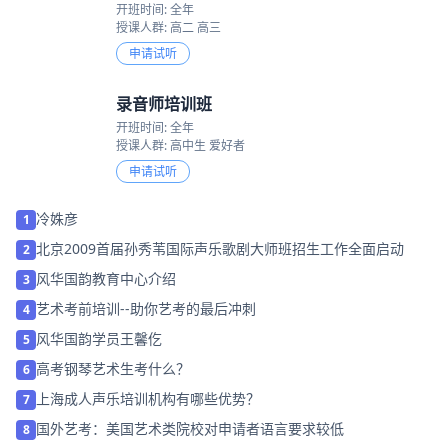
开班时间: 全年
授课人群: 高二 高三
申请试听
录音师培训班
开班时间: 全年
授课人群: 高中生 爱好者
申请试听
冷姝彦
1
北京2009首届孙秀苇国际声乐歌剧大师班招生工作全面启动
2
风华国韵教育中心介绍
3
艺术考前培训--助你艺考的最后冲刺
4
风华国韵学员王馨仡
5
高考钢琴艺术生考什么？
6
上海成人声乐培训机构有哪些优势？
7
国外艺考：美国艺术类院校对申请者语言要求较低
8