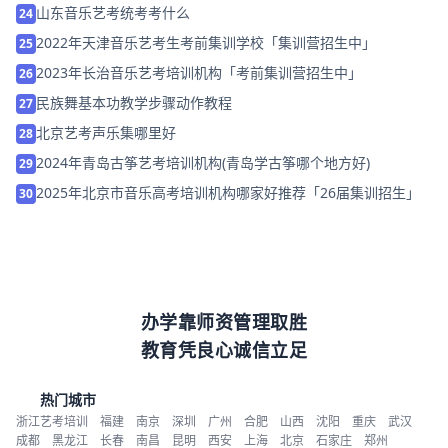
山东音乐艺考统考考什么
24
2022年天津音乐艺考生考前集训学校「集训营招生中」
25
2023年长治音乐艺考培训机构「考前集训营招生中」
26
民族舞基本功教学步骤动作教程
27
北京艺考声乐集哪里好
28
2024年青岛古筝艺考培训机构(青岛学古筝哪个地方好)
29
2025年北京市音乐高考培训机构哪家好推荐「26届集训招生」
30
办学靠师资管理取胜
教育凭良心诚信立足
热门城市
浙江艺考培训
福建
南京
深圳
广州
合肥
山西
沈阳
重庆
武汉
成都
黑龙江
长春
南昌
昆明
西安
上海
北京
石家庄
郑州