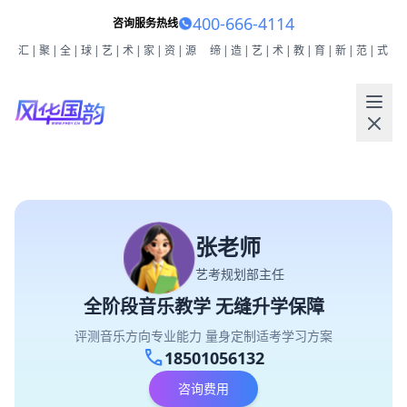
400-666-4114
咨询服务热线
汇|聚|全|球|艺|术|家|资|源
缔|造|艺|术|教|育|新|范|式
张老师
艺考规划部主任
全阶段音乐教学 无缝升学保障
评测音乐方向专业能力 量身定制适考学习方案
call
18501056132
咨询费用