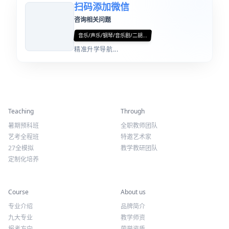
扫码添加微信
咨询相关问题
音乐/声乐/钢琴/音乐剧/二胡...
精准升学导航...
精彩活动
师资力量
Teaching
Through
暑期预科班
全职教师团队
艺考全程班
特邀艺术家
27全模拟
教学教研团队
定制化培养
专业课程
关于我们
Course
About us
专业介绍
品牌简介
九大专业
教学师资
报考方向
荣誉资质