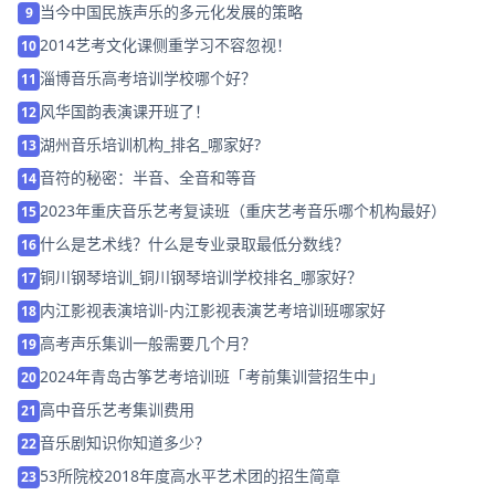
当今中国民族声乐的多元化发展的策略
9
2014艺考文化课侧重学习不容忽视！
10
淄博音乐高考培训学校哪个好？
11
风华国韵表演课开班了！
12
湖州音乐培训机构_排名_哪家好?
13
音符的秘密：半音、全音和等音
14
2023年重庆音乐艺考复读班（重庆艺考音乐哪个机构最好）
15
什么是艺术线？什么是专业录取最低分数线？
16
铜川钢琴培训_铜川钢琴培训学校排名_哪家好？
17
内江影视表演培训-内江影视表演艺考培训班哪家好
18
高考声乐集训一般需要几个月？
19
2024年青岛古筝艺考培训班「考前集训营招生中」
20
高中音乐艺考集训费用
21
音乐剧知识你知道多少？
22
53所院校2018年度高水平艺术团的招生简章
23