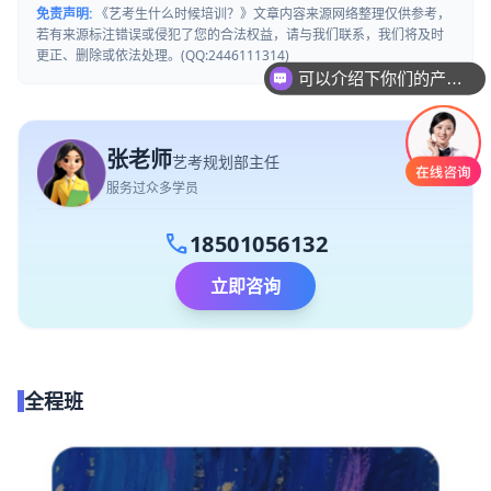
免责声明:
《艺考生什么时候培训？》文章内容来源网络整理仅供参考，
若有来源标注错误或侵犯了您的合法权益，请与我们联系，我们将及时
更正、删除或依法处理。(QQ:2446111314)
可以介绍下你们的产品么
张老师
艺考规划部主任
服务过众多学员
call
18501056132
立即咨询
全程班