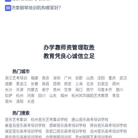
济南钢琴培训机构哪家好？
30
办学靠师资管理取胜
教育凭良心诚信立足
热门城市
浙江艺考培训
福建
南京
深圳
广州
合肥
山西
沈阳
重庆
武汉
成都
黑龙江
长春
南昌
昆明
西安
上海
北京
石家庄
郑州
长沙
天津
内蒙古
南宁
贵州
甘肃
海口
西宁
乌鲁木齐
银川
拉萨
杭州
河南
四川
山东
福州
杭州风华国韵艺术教育
青岛
常州
洛阳
大连
热门搜索
音乐艺考集训
杭州音乐艺考集训学校
唐山音乐高考培训学校
秦皇岛音乐高考培训学校
邯郸音乐高考培训学校
邢台音乐高考培训学校
保定音乐高考培训学校
张家口音乐高考培训学校
沧州音乐高考培训学校
廊坊音乐高考培训学校
合肥钢琴培训班
贵州钢琴艺考培训学校