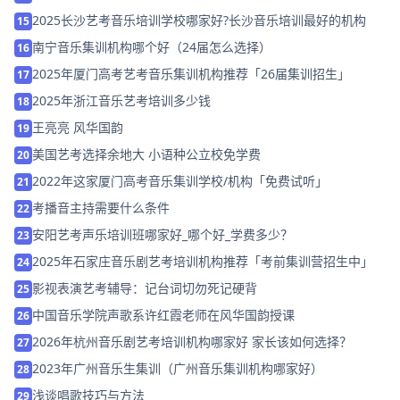
2025长沙艺考音乐培训学校哪家好?长沙音乐培训最好的机构
15
南宁音乐集训机构哪个好（24届怎么选择）
16
2025年厦门高考艺考音乐集训机构推荐「26届集训招生」
17
2025年浙江音乐艺考培训多少钱
18
王亮亮 风华国韵
19
美国艺考选择余地大 小语种公立校免学费
20
2022年这家厦门高考音乐集训学校/机构「免费试听」
21
考播音主持需要什么条件
22
安阳艺考声乐培训班哪家好_哪个好_学费多少？
23
2025年石家庄音乐剧艺考培训机构推荐「考前集训营招生中」
24
影视表演艺考辅导：记台词切勿死记硬背
25
中国音乐学院声歌系许红霞老师在风华国韵授课
26
2026年杭州音乐剧艺考培训机构哪家好 家长该如何选择？
27
2023年广州音乐生集训（广州音乐集训机构哪家好）
28
浅谈唱歌技巧与方法
29