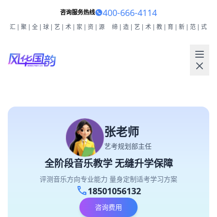
400-666-4114
咨询服务热线
汇|聚|全|球|艺|术|家|资|源
缔|造|艺|术|教|育|新|范|式
张老师
艺考规划部主任
全阶段音乐教学 无缝升学保障
评测音乐方向专业能力 量身定制适考学习方案
call
18501056132
咨询费用