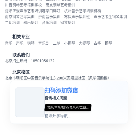
川音钢琴艺考培训学校
南京钢琴艺考集训
沈阳正规声乐艺考培训哪家口碑好
杭州音乐艺考培训机构
南京钢琴艺考集训
济南音乐集训
寒假声乐集训班
声乐艺考生钢琴集训
二胡培训
器乐培训
音乐培训
钢琴培训
相关专业
音乐
声乐
钢琴
音乐剧
二胡
小提琴
大提琴
古筝
扬琴
联系我们
北京招生热线：18501056132
北京校区
北京市朝阳区中国音乐学院往东200米安翔里社区（风华国韵楼）
扫码添加微信
咨询相关问题
音乐/声乐/钢琴/音乐剧/二胡...
精准升学导航...