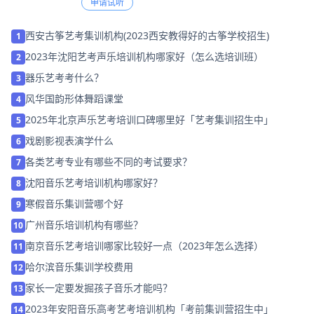
申请试听
西安古筝艺考集训机构(2023西安教得好的古筝学校招生)
1
2023年沈阳艺考声乐培训机构哪家好（怎么选培训班）
2
器乐艺考考什么？
3
风华国韵形体舞蹈课堂
4
2025年北京声乐艺考培训口碑哪里好「艺考集训招生中」
5
戏剧影视表演学什么
6
各类艺考专业有哪些不同的考试要求？
7
沈阳音乐艺考培训机构哪家好？
8
寒假音乐集训营哪个好
9
广州音乐培训机构有哪些？
10
南京音乐艺考培训哪家比较好一点（2023年怎么选择）
11
哈尔滨音乐集训学校费用
12
家长一定要发掘孩子音乐才能吗？
13
2023年安阳音乐高考艺考培训机构「考前集训营招生中」
14