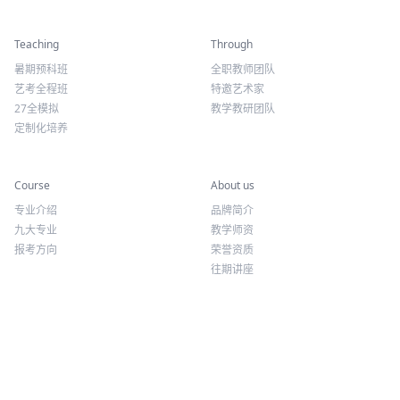
精彩活动
师资力量
Teaching
Through
暑期预科班
全职教师团队
艺考全程班
特邀艺术家
27全模拟
教学教研团队
定制化培养
专业课程
关于我们
Course
About us
专业介绍
品牌简介
九大专业
教学师资
报考方向
荣誉资质
往期讲座