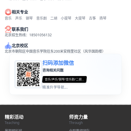
相关专业
音乐
声乐
钢琴
音乐剧
二胡
小提琴
大提琴
古筝
扬琴
联系我们
北京招生热线：18501056132
北京校区
北京市朝阳区中国音乐学院往东200米安翔里社区（风华国韵楼）
扫码添加微信
咨询相关问题
音乐/声乐/钢琴/音乐剧/二胡...
精准升学导航...
精彩活动
师资力量
Teaching
Through
暑期预科班
全职教师团队