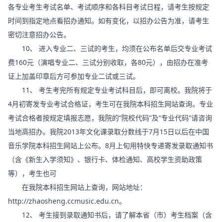
各专业考生考试名单、考试顺序和各科目考试日程，请考生按规定
时间到指定地点看招办通知。如有变化，以招办公告为准，请考生
密切注意招办公告。
10、 进入专业二、三试的考生，均须在公布名单后交专业考试
费160元（演唱专业二、三试分别收取，各80元），由招办在准考
证上加盖印章后方可参加专业二试或三试。
11、 考生考完所有规定专业考试科目后，即可离校。我院将于
4月初寄发专业考试合格证，考生可在我院本科招生网站查询。专业
考试合格者按规定填报志愿，我院的“院校代码”及“专业代码”请咨询
当地高招办。我院2013年文化课录取分数线于7月15日以后在中国
音乐学院本科招生网站上公布。8月上旬用特快专递寄发录取通知书
（含《新生入学须知》、银行卡、体检通知、高校学生资助政策
等），考生也可
在我院本科招生网站上查询，网站地址：
http://zhaosheng.ccmusic.edu.cn。
12、 考生接到录取通知书后，请了解本省（市）考生档案（含