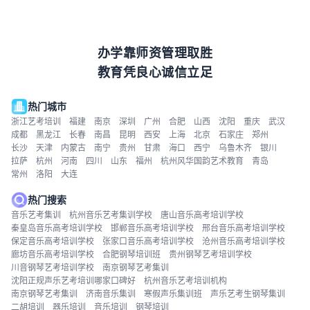
办学靠师资管理取胜
教育凭良心诚信立足
热门城市
浙江艺考培训
福建
南京
深圳
广州
合肥
山西
沈阳
重庆
武汉
成都
黑龙江
长春
南昌
昆明
西安
上海
北京
石家庄
郑州
长沙
天津
内蒙古
南宁
贵州
甘肃
海口
西宁
乌鲁木齐
银川
拉萨
杭州
河南
四川
山东
福州
杭州风华国韵艺术教育
青岛
常州
洛阳
大连
热门搜索
音乐艺考集训
杭州音乐艺考集训学校
唐山音乐高考培训学校
秦皇岛音乐高考培训学校
邯郸音乐高考培训学校
邢台音乐高考培训学校
保定音乐高考培训学校
张家口音乐高考培训学校
沧州音乐高考培训学校
廊坊音乐高考培训学校
合肥钢琴培训班
贵州钢琴艺考培训学校
川音钢琴艺考培训学校
南京钢琴艺考集训
沈阳正规声乐艺考培训哪家口碑好
杭州音乐艺考培训机构
南京钢琴艺考集训
济南音乐集训
寒假声乐集训班
声乐艺考生钢琴集训
二胡培训
器乐培训
音乐培训
钢琴培训