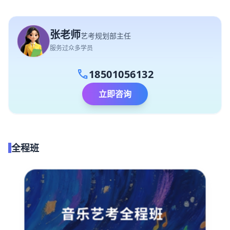
张老师
艺考规划部主任
服务过众多学员
call
18501056132
立即咨询
全程班