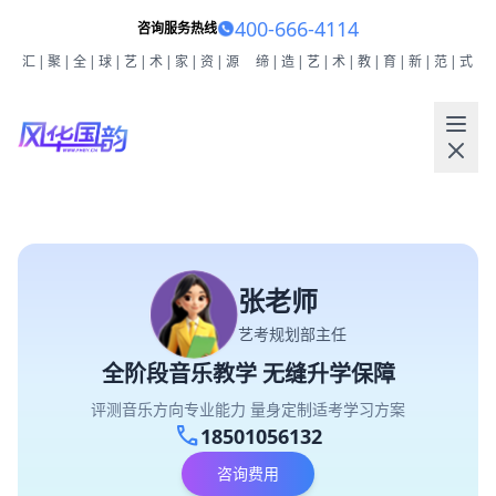
400-666-4114
咨询服务热线
汇|聚|全|球|艺|术|家|资|源
缔|造|艺|术|教|育|新|范|式
张老师
艺考规划部主任
全阶段音乐教学 无缝升学保障
评测音乐方向专业能力 量身定制适考学习方案
call
18501056132
咨询费用