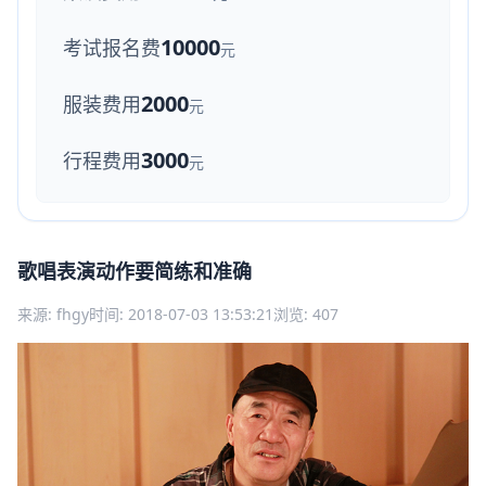
10000
考试报名费
元
2000
服装费用
元
3000
行程费用
元
歌唱表演动作要简练和准确
来源: fhgy
时间: 2018-07-03 13:53:21
浏览: 407