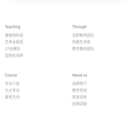
精彩活动
师资力量
Teaching
Through
暑期预科班
全职教师团队
艺考全程班
特邀艺术家
27全模拟
教学教研团队
定制化培养
专业课程
关于我们
Course
About us
专业介绍
品牌简介
九大专业
教学师资
报考方向
荣誉资质
往期讲座