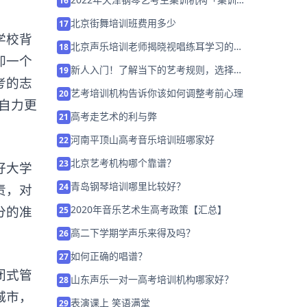
16
招生中」
北京街舞培训班费用多少
17
学校背
北京声乐培训老师揭晓视唱练耳学习的内
18
却一个
容与要求
新人入门！了解当下的艺考规则，选择适
19
考的志
合的艺考路！
艺考培训机构告诉你该如何调整考前心理
20
自力更
高考走艺术的利与弊
21
河南平顶山高考音乐培训班哪家好
22
北京艺考机构哪个靠谱？
23
好大学
青岛钢琴培训哪里比较好？
24
责，对
2020年音乐艺术生高考政策【汇总】
分的准
25
高二下学期学声乐来得及吗？
26
如何正确的唱谱？
27
闭式管
山东声乐一对一高考培训机构哪家好？
28
城市，
表演课上 笑语满堂
29