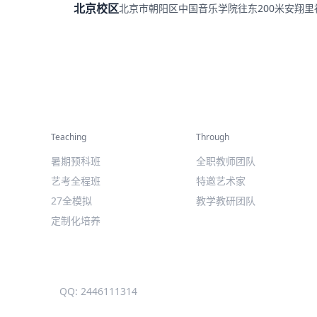
北京校区
北京市朝阳区中国音乐学院往东200米安翔
精彩活动
师资力量
Teaching
Through
暑期预科班
全职教师团队
艺考全程班
特邀艺术家
27全模拟
教学教研团队
定制化培养
QQ: 2446111314