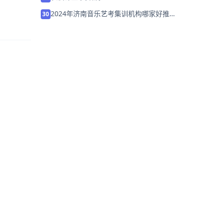
2024年济南音乐艺考集训机构哪家好推荐
30
「集训班招生中」