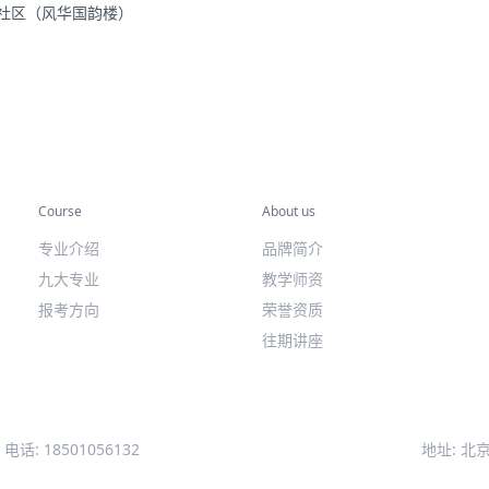
里社区（风华国韵楼）
专业课程
关于我们
Course
About us
专业介绍
品牌简介
九大专业
教学师资
报考方向
荣誉资质
往期讲座
电话: 18501056132
地址: 