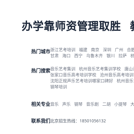
办学靠师资管理取胜
浙江艺考培训
福建
南京
深圳
广州
合
热门城市
甘肃
海口
西宁
乌鲁木齐
银川
拉萨
音乐艺考集训
杭州音乐艺考集训学校
唐山
热门搜索
张家口音乐高考培训学校
沧州音乐高考培训
沈阳正规声乐艺考培训哪家口碑好
杭州音乐
钢琴培训
相关专业
音乐
声乐
钢琴
音乐剧
二胡
小提琴
联系我们
北京招生热线：18501056132