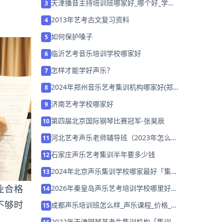
天津播音主持培训班哪家好_哪个好_学费
3
多少？
2013年艺考古文复习资料
4
如何保护嗓子
5
临沂艺考音乐培训学校哪家好
6
怎样才能学好声乐？
7
2024年郑州音乐艺考集训机构哪家好(郑
8
州比较好的艺考机构)
济南艺考学校哪家好
9
第四届北京国际钢琴比赛冠军-张昊辰
10
河北艺考声乐老师辅导班（2023年怎么选
11
择培训班）
石家庄声乐艺考集训半年要多少钱
12
2024年北京声乐集训学校哪家最好「集训
13
营招生中」
业合格
2026年秦皇岛声乐艺考培训学校哪里好
14
家长该如何选择？
不够时
成都声乐培训班怎么样_声乐课程_价格_报
15
名
。
2022年天津钢琴艺考生集训机构「集训营