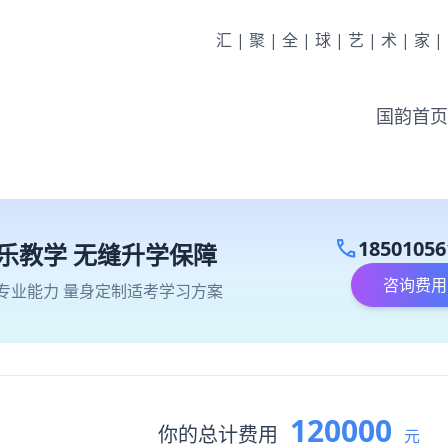
汇|聚|全|球|艺|术|家
国韵首页
call
18501056
乐教学 无缝升学保障
咨询费用
专业能力 量身定制适考学习方案
120000
你的总计费用
元