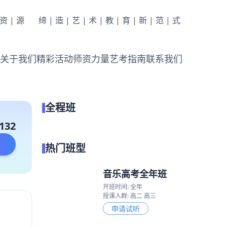
|资|源
缔|造|艺|术|教|育|新|范|式
关于我们
精彩活动
师资力量
艺考指南
联系我们
全程班
点我试听
132
热门班型
音乐高考全年班
开班时间: 全年
授课人群: 高二 高三
申请试听