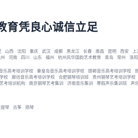
教育凭良心诚信立足
肥
山西
沈阳
重庆
武汉
成都
黑龙江
长春
南昌
昆明
西安
上
杭州
河南
四川
山东
福州
杭州风华国韵艺术教育
青岛
常州
洛阳
音乐高考培训学校
秦皇岛音乐高考培训学校
邯郸音乐高考培训学校
学校
廊坊音乐高考培训学校
合肥钢琴培训班
贵州钢琴艺考培训学校
艺考培训机构
南京钢琴艺考集训
济南音乐集训
寒假声乐集训班
声
大提琴
古筝
扬琴