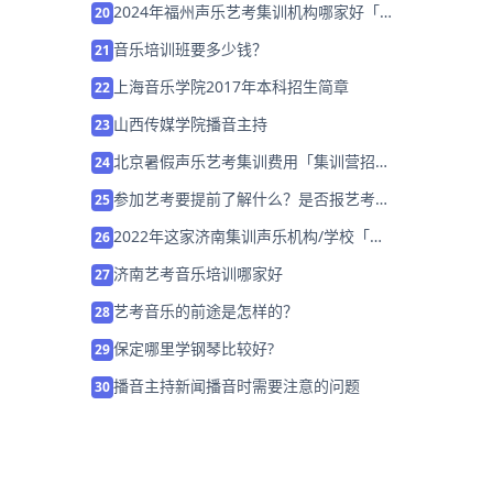
2024年福州声乐艺考集训机构哪家好「考
20
前集训营招生中」
音乐培训班要多少钱？
21
上海音乐学院2017年本科招生简章
22
山西传媒学院播音主持
23
北京暑假声乐艺考集训费用「集训营招生
24
中」
参加艺考要提前了解什么？是否报艺考培
25
训班？
2022年这家济南集训声乐机构/学校「免
26
费试听」
济南艺考音乐培训哪家好
27
艺考音乐的前途是怎样的？
28
保定哪里学钢琴比较好?
29
播音主持新闻播音时需要注意的问题
30