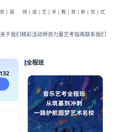
|资|源
缔|造|艺|术|教|育|新|范|式
关于我们
精彩活动
师资力量
艺考指南
联系我们
全程班
132