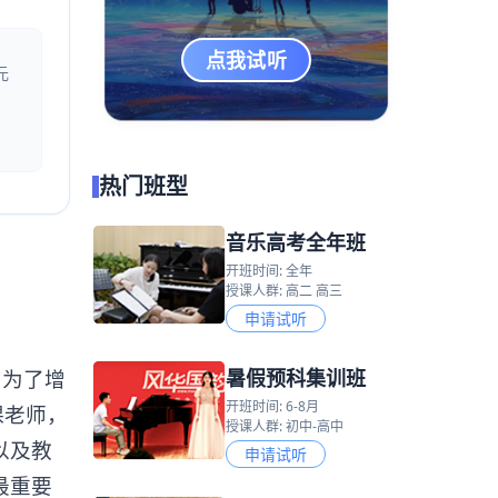
点我试听
元
热门班型
音乐高考全年班
开班时间: 全年
授课人群: 高二 高三
申请试听
暑假预科集训班
，为了增
开班时间: 6-8月
课老师，
授课人群: 初中-高中
以及教
申请试听
最重要