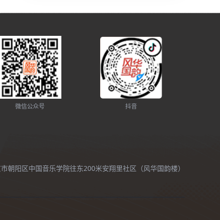
微信公众号
抖音
北京市朝阳区中国音乐学院往东200米安翔里社区（风华国韵楼）