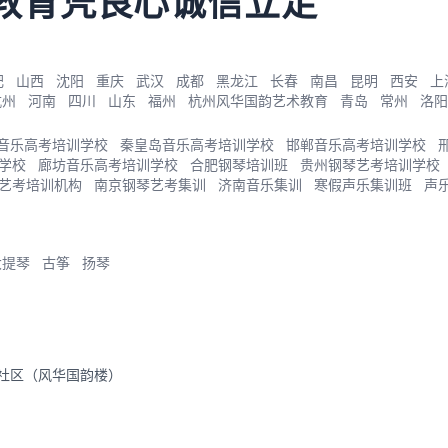
教育凭良心诚信立足
肥
山西
沈阳
重庆
武汉
成都
黑龙江
长春
南昌
昆明
西安
上
杭州
河南
四川
山东
福州
杭州风华国韵艺术教育
青岛
常州
洛阳
音乐高考培训学校
秦皇岛音乐高考培训学校
邯郸音乐高考培训学校
学校
廊坊音乐高考培训学校
合肥钢琴培训班
贵州钢琴艺考培训学校
艺考培训机构
南京钢琴艺考集训
济南音乐集训
寒假声乐集训班
声
大提琴
古筝
扬琴
里社区（风华国韵楼）