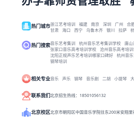
办学靠师资管理取胜
浙江艺考培训
福建
南京
深圳
广州
合
热门城市
甘肃
海口
西宁
乌鲁木齐
银川
拉萨
音乐艺考集训
杭州音乐艺考集训学校
唐山
热门搜索
张家口音乐高考培训学校
沧州音乐高考培训
沈阳正规声乐艺考培训哪家口碑好
杭州音乐
钢琴培训
相关专业
音乐
声乐
钢琴
音乐剧
二胡
小提琴
联系我们
北京招生热线：18501056132
北京校区
北京市朝阳区中国音乐学院往东200米安翔