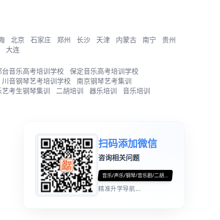
海
北京
石家庄
郑州
长沙
天津
内蒙古
南宁
贵州
大连
邢台音乐高考培训学校
保定音乐高考培训学校
川音钢琴艺考培训学校
南京钢琴艺考集训
乐艺考生钢琴集训
二胡培训
器乐培训
音乐培训
扫码添加微信
咨询相关问题
音乐/声乐/钢琴/音乐剧/二胡...
精准升学导航...