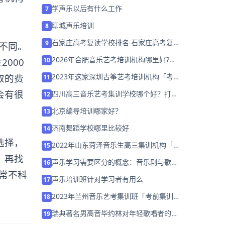
训招生中」
学声乐以后有什么工作
7
聊城声乐培训
8
石家庄高考复读学校排名 石家庄高考复读
9
不同。
学校哪家好
2026年合肥音乐艺考培训机构哪里好?家
10
000
长该如何选择？
2023年这家深圳古筝艺考培训机构「考前
取的费
11
集训营招生中」
会有很
四川高三音乐艺考集训学校哪个好？打造
12
升学之路
北京编导培训哪家好？
13
济南舞蹈学校哪里比较好
14
选择，
2022年山东菏泽音乐生高三集训机构「考
15
前集训营招生中」
，再找
声乐学习需要区分的概念：音乐剧与歌剧
16
的区别（二）
常不科
声乐培训班针对学习者有用么
17
2023年兰州音乐艺考集训班「考前集训学
18
校招生中」
瑞典著名男高音毕约林对年轻歌唱者的一
19
些建议