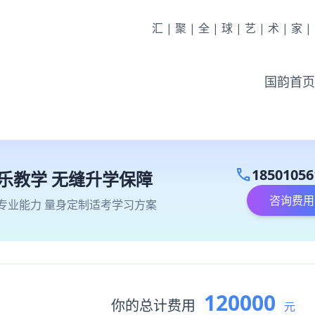
汇|聚|全|球|艺|术|家
国韵首页
call
18501056
乐教学 无缝升学保障
咨询费用
专业能力 量身定制适考学习方案
120000
你的总计费用
元