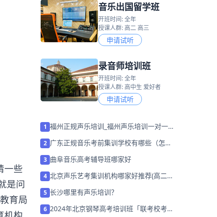
音乐出国留学班
开班时间: 全年
授课人群: 高二 高三
申请试听
录音师培训班
开班时间: 全年
授课人群: 高中生 爱好者
申请试听
福州正规声乐培训_福州声乐培训一对一
1
价格
广东正规音乐考前集训学校有哪些（怎么
2
选择机构）
曲阜音乐高考辅导班哪家好
3
请一些
北京声乐艺考集训机构哪家好推荐(高二零
4
就是问
基础学声乐可以?)
长沙哪里有声乐培训？
5
在教育局
2024年北京钢琴高考培训班「联考校考集
6
育机构