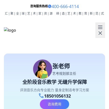
400-666-4114
咨询服务热线
汇|聚|全|球|艺|术|家|资|源
缔|造|艺|术|教|育|新|范|式
张老师
艺考规划部主任
全阶段音乐教学 无缝升学保障
评测音乐方向专业能力 量身定制适考学习方案
call
18501056132
咨询费用