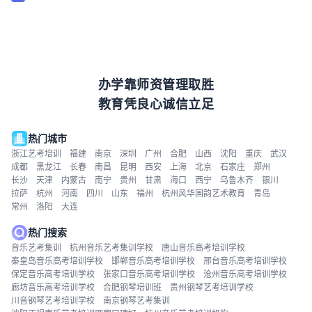
办学靠师资管理取胜
教育凭良心诚信立足
热门城市
浙江艺考培训
福建
南京
深圳
广州
合肥
山西
沈阳
重庆
武汉
成都
黑龙江
长春
南昌
昆明
西安
上海
北京
石家庄
郑州
长沙
天津
内蒙古
南宁
贵州
甘肃
海口
西宁
乌鲁木齐
银川
拉萨
杭州
河南
四川
山东
福州
杭州风华国韵艺术教育
青岛
常州
洛阳
大连
热门搜索
音乐艺考集训
杭州音乐艺考集训学校
唐山音乐高考培训学校
秦皇岛音乐高考培训学校
邯郸音乐高考培训学校
邢台音乐高考培训学校
保定音乐高考培训学校
张家口音乐高考培训学校
沧州音乐高考培训学校
廊坊音乐高考培训学校
合肥钢琴培训班
贵州钢琴艺考培训学校
川音钢琴艺考培训学校
南京钢琴艺考集训