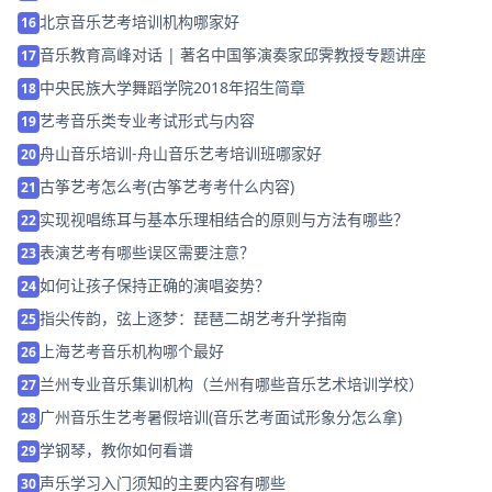
北京音乐艺考培训机构哪家好
16
音乐教育高峰对话 | 著名中国筝演奏家邱霁教授专题讲座
17
中央民族大学舞蹈学院2018年招生简章
18
艺考音乐类专业考试形式与内容
19
舟山音乐培训-舟山音乐艺考培训班哪家好
20
古筝艺考怎么考(古筝艺考考什么内容)
21
实现视唱练耳与基本乐理相结合的原则与方法有哪些？
22
表演艺考有哪些误区需要注意？
23
如何让孩子保持正确的演唱姿势？
24
指尖传韵，弦上逐梦：琵琶二胡艺考升学指南
25
上海艺考音乐机构哪个最好
26
兰州专业音乐集训机构（兰州有哪些音乐艺术培训学校）
27
广州音乐生艺考暑假培训(音乐艺考面试形象分怎么拿)
28
学钢琴，教你如何看谱
29
声乐学习入门须知的主要内容有哪些
30