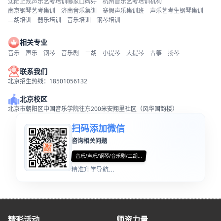
沈阳正规声乐艺考培训哪家口碑好
杭州音乐艺考培训机构
南京钢琴艺考集训
济南音乐集训
寒假声乐集训班
声乐艺考生钢琴集训
二胡培训
器乐培训
音乐培训
钢琴培训
相关专业
音乐
声乐
钢琴
音乐剧
二胡
小提琴
大提琴
古筝
扬琴
联系我们
北京招生热线：18501056132
北京校区
北京市朝阳区中国音乐学院往东200米安翔里社区（风华国韵楼）
扫码添加微信
咨询相关问题
音乐/声乐/钢琴/音乐剧/二胡...
精准升学导航...
精彩活动
师资力量