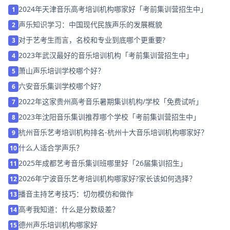
2024年天津音乐高考培训机构哪家好「考前集训营招生中」
1
声乐知识学习：中国现代民族声乐的发展概貌
2
对于艺考生而言，名校和专业到底哪个更重要?
3
2023年武汉最好的音乐培训机构「考前集训营招生中」
4
萧山声乐培训学校哪个好？
5
六安音乐集训学校哪个好？
6
2022年这家贵州高考音乐暑期集训机构/学校「免费试听」
7
2023年沈阳音乐集训推荐哪个学校「考前集训营招生中」
8
杭州音乐艺考培训机构排名-杭州十大音乐培训机构哪家好？
9
什么人适合学声乐？
10
2025年成都艺考音乐集训班哪里好「26届集训招生」
11
2026年宁波音乐艺考培训机构哪家好?家长该如何选择？
12
播音主持艺考技巧：切勿模仿和做作
13
高考我知道：什么是分数级差？
14
德州声乐培训机构哪家好
15