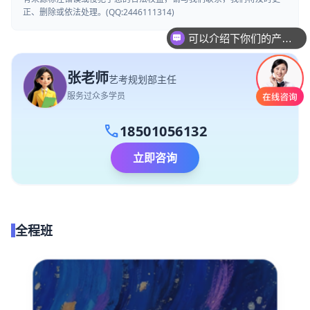
正、删除或依法处理。(QQ:2446111314)
可以介绍下你们的产品么
你们是怎么收费的呢
张老师
艺考规划部主任
服务过众多学员
call
18501056132
立即咨询
全程班