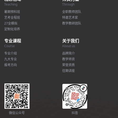
Teaching
Through
暑期预科班
全职教师团队
艺考全程班
特邀艺术家
27全模拟
教学教研团队
定制化培养
专业课程
关于我们
Course
About us
专业介绍
品牌简介
九大专业
教学师资
报考方向
荣誉资质
往期讲座
微信公众号
抖音