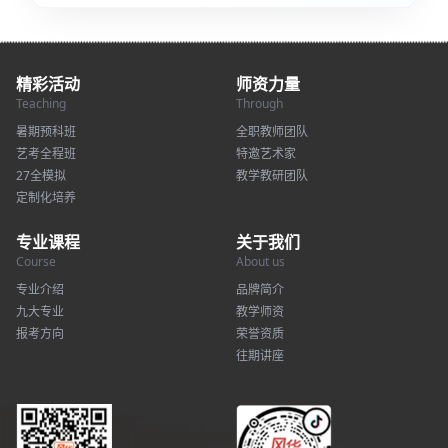
精彩活动
师资力量
Teaching
Through
暑期预科班
全职教师团队
艺考全程班
特邀艺术家
27全模拟
教学教研团队
定制化培养
专业课程
关于我们
Course
About us
专业介绍
品牌简介
九大专业
教学师资
报考方向
荣誉资质
往期讲座