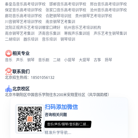
秦皇岛音乐高考培训学校
邯郸音乐高考培训学校
邢台音乐高考培训学校
保定音乐高考培训学校
张家口音乐高考培训学校
沧州音乐高考培训学校
廊坊音乐高考培训学校
合肥钢琴培训班
贵州钢琴艺考培训学校
川音钢琴艺考培训学校
南京钢琴艺考集训
沈阳正规声乐艺考培训哪家口碑好
杭州音乐艺考培训机构
南京钢琴艺考集训
济南音乐集训
寒假声乐集训班
声乐艺考生钢琴集训
二胡培训
器乐培训
音乐培训
钢琴培训
相关专业
音乐
声乐
钢琴
音乐剧
二胡
小提琴
大提琴
古筝
扬琴
联系我们
北京招生热线：18501056132
北京校区
北京市朝阳区中国音乐学院往东200米安翔里社区（风华国韵楼）
扫码添加微信
咨询相关问题
音乐/声乐/钢琴/音乐剧/二胡...
精准升学导航...