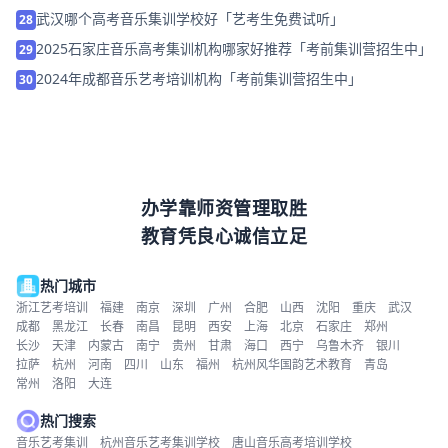
武汉哪个高考音乐集训学校好「艺考生免费试听」
28
2025石家庄音乐高考集训机构哪家好推荐「考前集训营招生中」
29
2024年成都音乐艺考培训机构「考前集训营招生中」
30
办学靠师资管理取胜
教育凭良心诚信立足
热门城市
浙江艺考培训
福建
南京
深圳
广州
合肥
山西
沈阳
重庆
武汉
成都
黑龙江
长春
南昌
昆明
西安
上海
北京
石家庄
郑州
长沙
天津
内蒙古
南宁
贵州
甘肃
海口
西宁
乌鲁木齐
银川
拉萨
杭州
河南
四川
山东
福州
杭州风华国韵艺术教育
青岛
常州
洛阳
大连
热门搜索
音乐艺考集训
杭州音乐艺考集训学校
唐山音乐高考培训学校