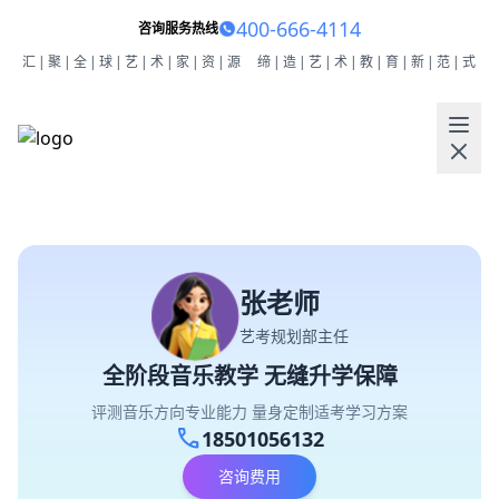
400-666-4114
咨询服务热线
汇|聚|全|球|艺|术|家|资|源
缔|造|艺|术|教|育|新|范|式
张老师
艺考规划部主任
全阶段音乐教学 无缝升学保障
评测音乐方向专业能力 量身定制适考学习方案
call
18501056132
咨询费用