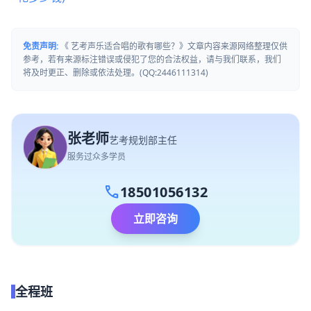
免责声明:
《 艺考声乐适合唱的歌有哪些？》文章内容来源网络整理仅供
参考，若有来源标注错误或侵犯了您的合法权益，请与我们联系，我们
将及时更正、删除或依法处理。(QQ:2446111314)
张老师
艺考规划部主任
服务过众多学员
call
18501056132
立即咨询
全程班