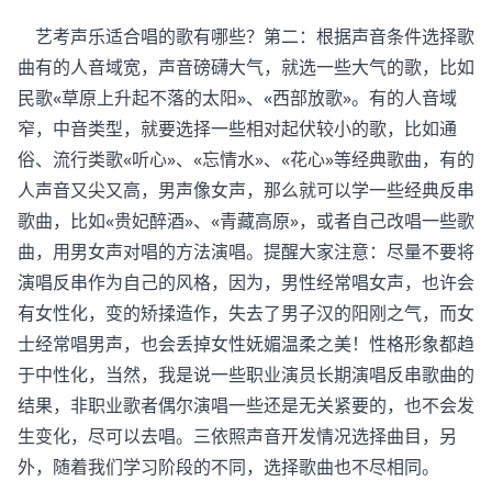
艺考声乐适合唱的歌有哪些？第二：根据声音条件选择歌
曲有的人音域宽，声音磅礴大气，就选一些大气的歌，比如
民歌«草原上升起不落的太阳»、«西部放歌»。有的人音域
窄，中音类型，就要选择一些相对起伏较小的歌，比如通
俗、流行类歌«听心»、«忘情水»、«花心»等经典歌曲，有的
人声音又尖又高，男声像女声，那么就可以学一些经典反串
歌曲，比如«贵妃醉酒»、«青藏高原»，或者自己改唱一些歌
曲，用男女声对唱的方法演唱。提醒大家注意：尽量不要将
演唱反串作为自己的风格，因为，男性经常唱女声，也许会
有女性化，变的矫揉造作，失去了男子汉的阳刚之气，而女
士经常唱男声，也会丢掉女性妩媚温柔之美！性格形象都趋
于中性化，当然，我是说一些职业演员长期演唱反串歌曲的
结果，非职业歌者偶尔演唱一些还是无关紧要的，也不会发
生变化，尽可以去唱。三依照声音开发情况选择曲目，另
外，随着我们学习阶段的不同，选择歌曲也不尽相同。